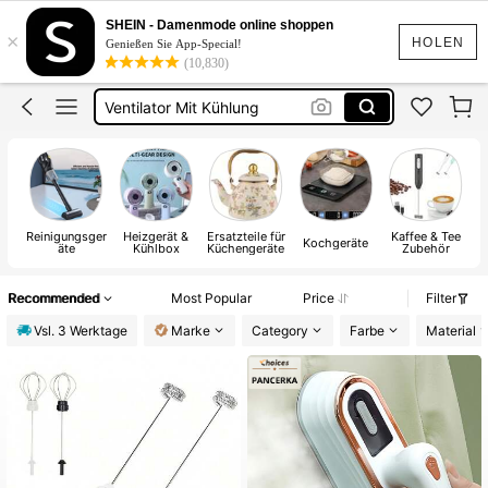
Ventilator
SHEIN - Damenmode online shoppen
×
Klimaanlage
HOLEN
Genießen Sie App-Special!
(10,830)
Staubsauger
Ventilator Mit Kühlung
Ventilator Mini
Ventilator
Reinigungsger
Heizgerät &
Ersatzteile für
Kaffee & Tee
Kochgeräte
äte
Kühlbox
Küchengeräte
Zubehör
Recommended
Most Popular
Price
Filter
Vsl. 3 Werktage
Marke
Category
Farbe
Material