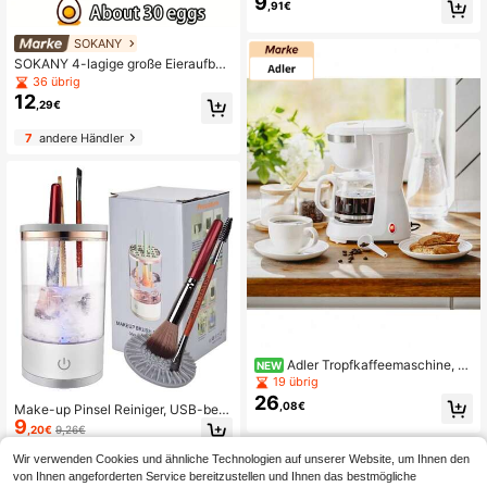
9
,91€
es und Proteingetränke, zerkleinert
Eis, leichter Entsafter
SOKANY
SOKANY 4-lagige große Eieraufbe
wahrungsbox, für Kühlschranktür, P
36 übrig
P-Material, platzsparend, hält Eier fr
12
,29€
isch, unverzichtbarer Küchenorgani
zer.
7
andere Händler
Adler Tropfkaffeemaschine, Fil
NEW
terkaffeemaschine, automatische K
19 übrig
affeemaschine - kompaktes Desig
26
,08€
Make-up Pinsel Reiniger, USB-betri
n, wiederverwendbarer Filter, weiß
9
eben, transparenter Körper, kann tro
,20€
9,26€
cknen/lagern, geeignet für alle Pins
elgrößen, unverzichtbar für Frauen
Wir verwenden Cookies und ähnliche Technologien auf unserer Website, um Ihnen den
4
andere Händler
von Ihnen angeforderten Service bereitzustellen und Ihnen das bestmögliche