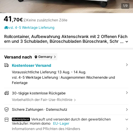
1/9
41
,70€
Keine zusätzlichen Zölle
vsl. 4-5 Werktage Lieferung
Rollcontainer, Aufbewahrung Aktenschrank mit 2 Offenen Fäch
ern und 3 Schubladen, Büroschubladen Büroschrank, Schr
eibtisch Unterschrank, Geeignet für Schlafzimmer, Büro (W
eiß)
Versand nach
Germany
Kostenloser Versand
Voraussichtliche Lieferung:
13 Aug. - 14 Aug.
vsl. 4-5 Werktage Lieferung : Ausgenommen Wochenende und
Feiertage
30-tägige kostenlose Rückgabe
Vorbehaltlich der Fair-Use-Richtlinie
Sichere Zahlungen · Datenschutz
Verkauft und versendet durch den gewerblichen
Marketplace
Verkäufer: Homm domo
EU-Lager
Informationen und Pflichten des Händlers