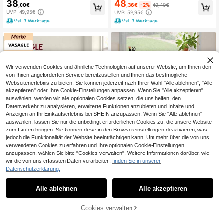
38
48
cher, Rollcontainer für Büro, 60x75
en und 1 Tür Druckertisch mit Rolle
,00€
,36€
-2%
49,40€
x35 cm
n Schreibtisch Unterschrank Rollco
UVP: 49,95€
UVP: 59,95€
ntainer Büromöbel Weiß 60*70*3
Vsl. 3 Werktage
Vsl. 3 Werktage
5 cm FBT105-W
Wir verwenden Cookies und ähnliche Technologien auf unserer Website, um Ihnen den
von Ihnen angeforderten Service bereitzustellen und Ihnen das bestmögliche
Webseitenerlebnis zu bieten. Sie können jederzeit nach Ihrer Wahl "Alle ablehnen", "Alle
akzeptieren" oder Ihre Cookie-Einstellungen anpassen. Wenn Sie "Alle akzeptieren"
auswählen, werden wir alle optionalen Cookies setzen, die uns helfen, den
Datenverkehr zu analysieren, erweiterte Funktionen anzubieten und Inhalte und
Anzeigen an Ihr Einkaufserlebnis bei SHEIN anzupassen. Wenn Sie "Alle ablehnen"
auswählen, lassen Sie nur die unbedingt erforderlichen Cookies zu, die unsere Website
zum Laufen bringen. Sie können diese in den Browsereinstellungen deaktivieren, was
jedoch die Funktionalität der Website beeinträchtigen kann. Um mehr über die von uns
Yitahome Rolling Aktenschrank mit
verwendeten Cookies zu erfahren und Ihre optionalen Cookie-Einstellungen
Seitenhaltern und 4 Rädern, Aktens
46
anzupassen, wählen Sie bitte "Cookies verwalten". Weitere Informationen darüber, wie
,23€
-3%
47,87€
chrank mit verstellbaren Hängestän
wir die von uns erfassten Daten verarbeiten,
finden Sie in unserer
gen für A4 / Brief Dokumente, Druc
1,99€ sparen
4-5 Werktage
Datenschutzerklärung.
kerstander für Home Office -by Geo
Tower
VASAGLE
Alle ablehnen
Alle akzeptieren
VASAGLE 5 Tier Bookcase Corner S
helf with Drawer Ladder Shelf Indus
35
,73€
-5%
37,72€
trial Design Steel Frame for Living R
ZUM WARENKORB
Cookies verwalten
oom Home Office Bedroom Vintage
JETZT EINKAUFEN
Vsl. 3 Werktage
HINZUFÜGEN
Brown/Black