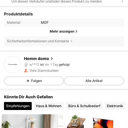
Um diesen Verkäufer und/oder dieses Produkt zu melden
Produktdetails
Material:
MDF
Mehr anzeigen
Sicherheitsinformationen und Kontakte
8 Follower
4,68
Homm domo
w***2
ist
Vor 1 Tag
gefolgt
8 Follower
4,68
Viele Stammkunden
8 Follower
Folgen
Alle Artikel
4,68
8 Follower
4,68
Könnte Dir Auch Gefallen
Empfehlungen
Haus & Wohnen
Büro & Schulbedarf
Elektronik
8 Follower
4,68
8 Follower
4,68