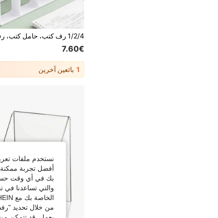
7.60€
1
بائعين آخرين
نستخدم ملفات تعريف 
أفضل تجربة ممكنة ع
بك في أي وقت حسب ا
والتي تساعدنا في ت
الخاصة بك مع SHEIN.
من خلال تحديد "رفض
يعمل. قد تتمكن من 