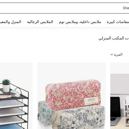
She
Use up and down arrow keys to البحث الأخير and البحث والعثور. Press Enter to select.
مقاسات كبيرة
ملابس داخلية، وملابس نوم
الملابس الرجالية
المنزل والمعي
ت المكتب المنزلي
المزيد