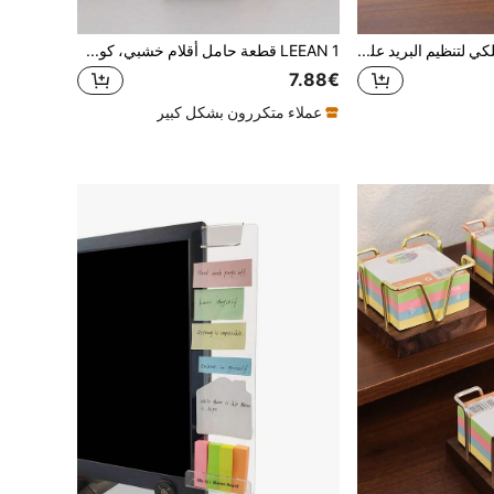
1/2 حامل معدني سلكي لتنظيم البريد على المكتب، حامل قوي للرسائل والكتب والبطاقات البريدية والكتيبات والمستندات ولوازم المكتب، رف تخزين للمكتب
LEEAN 1 قطعة حامل أقلام خشبي، كوب أقلام من الجوز، إكسسوارات مكتبية. تخزين وتنظيم الأقلام، كوب أقلام مزدوج الاستخدام للمواد الفنية، حامل تخزين فرش المكياج، منظم مكتب بسيط عتيق للمكتب والمدرسة والمنزل
7.88€
عملاء متكررون بشكل كبير