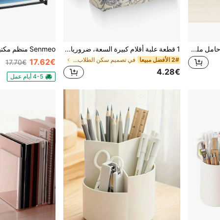
حامل ملفات متعدد الوظائف – حامل ملفات للمكتب – يمكن وضعه أفقيًا أو عموديًا – لوح مركب من البولي فينيل كلوريد والخشب والبلاستيك – لوح ألياف عالي الكثافة – مقاوم للحريق – تصميم تخزين متعدد الطبقات – أبيض – 40 * 31 * 25 سم
1 قطعة علبة أقلام كبيرة السعة، ضروريات السكن، هدية عيد ميلاد وعطلات للنساء، منظم قرطاسية للمعلمين، منظم لوازم المكتب، حامل أقلام لا يبهت، ملحقات منظم المكتب، لوازم الفصل المدرسي، قرطاسية مكتبية جميلة
2# الأفضل مبيعا
في تصميم سكن الطلاب تخزين المكتب المنزلي
17.62€
17.70€
4.28€
4-5 أيام عمل