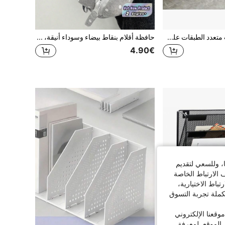
1 قطعة منظم مكتب متعدد الطبقات على عجلات، رف تخزين ملفات مكتبي بلاستيكي، رف كتب على عجلات للاستخدام المنزلي والمكتبي
حافظة أقلام بنقاط بيضاء وسوداء أنيقة، حقيبة أقلام ذات سعة كبيرة للطلاب، عودة إلى المدرسة
4.90€
ا، وللسعي لتقديم
 الارتباط الخاصة
اط الاختيارية،
كملة تجربة التسوق
قعنا الإلكتروني
الموقع. لمعرفة