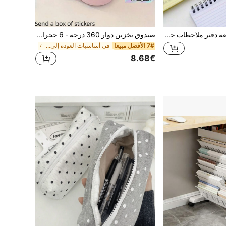
5 قطع/3 قطع/1 قطعة دفتر ملاحظات حلزوني بسيط مبطن بصفحات ملونة، تجليد قابل للتمزيق، لون عشوائي، لوازم مكتبية دفتر يوميات قرطاسية دفتر ملاحظات العودة إلى المدرسة
صندوق تخزين دوار 360 درجة - 6 حجرات صندوق تخزين من البلاستيك البولي بروبلين المتين (مع ملصقات)، هدية عيد مثالية، مناسب لتخزين فرش المكياج والأقلام وغيرها من الاكسسوارات - مناسب للمكاتب والحمامات وطاولات التزيين وديكور المنزل، يتميز بتصميم مدمج وجودة ممتازة.
7# الأفضل مبيعا
في أساسيات العودة إلى المدرسة تخزين المكتب المنزلي
8.68€