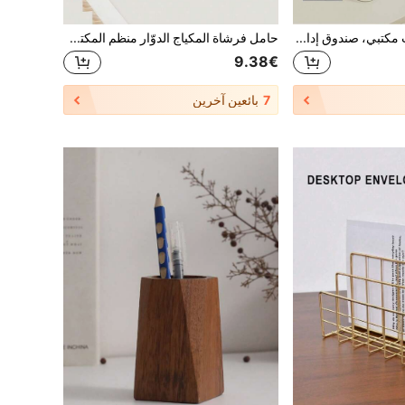
1 قطعة منظم كابلات مكتبي، صندوق إدارة الكابلات باللون الأبيض/الكريمي - محطة شحن، منظم شريط الطاقة المكتبي، يدعم المقابس الذكية، مركز الشحن اللاسلكي، مناسب للهواتف الذكية/الأجهزة اللوحية/الأجهزة الإلكترونية
حامل فرشاة المكياج الدوّار منظم المكتب ذو الحجرات لأقلام الحواجب والأظلال والأحمر شفاه والمشط ومستحضرات التجميل، كوب أقلام المكتب، عيد الميلاد، منظم مستحضرات التجميل، منظم، الحمام، منظم مستحضرات التجميل، منظم مستحضرات التجميل، عطر، منظم العطر، منظم مستحضرات التجميل، منضدة مكياج، منظم الصندوق، منظم الغسول، عرض الحقيبة، رف التخزين، رفوف أكريليك، منظم الحقيبة، لعطلة الشاطئ، مجموعة الحمام، مجموعة غرفة النوم، سعة كبيرة
9.38€
7
بائعين آخرين