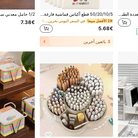
LOVEWE عربة تخزين بدرج متعددة الطبقات من 5 أو 6 طبقات من البلاستيك البولي بروبلين مع مجلدات ملفات - بعجلات قابلة للفك، مثالية لتنظيم المستندات ولوازم المكتب
50/20/10/5 قطع أكياس قماشية فارغة لأقلام الرصاص مع سحابات ملونة، أكياس قرطاسية، أكياس مكياج، مجموعة أكياس تخزين، أكياس قماشية فارغة للتطريز والرسم والطباعة الرقمية والطباعة بالتسامي، أكياس سحابات للمستلزمات المدرسية، أكياس رسم إبداعية للحفلات، أكياس هدايا لأعياد الميلاد والعطلات والذكرى السنوية وعيد الأم وعيد المعلم وعيد الشكر والكريسماس ورأس السنة، أكياس هدايا لحفلات الفريق الصغيرة، أكياس تخزين هدايا قابلة لإعادة الاستخدام، أكياس توزيع الحلوى، أكياس تخزين خفيفة الوزن للسفر، أكياس تخزين للأغراض الشخصية والمتنوعة
2# الأفضل مبيعا
في السفر اليومي تخزين المكتب المنزلي
7.38€
5.68€
3
بائعين آخرين