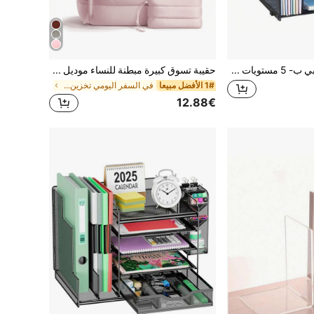
Senmeo منظم مكتبي ب- 5 مستويات وأقسام عمودية للوصول السهل - مع مقبض للحمل، نظام تقسيم، طلاء مقاوم للصدأ وعالي الحرارة، وبناء متين - مثالي للمكتب والمنزل والمدرسة كملحقات قرطاسية
حقيبة تسوق كبيرة مبطنة للنساء موديل 2026 - تصميم متعدد الأقسام مع حامل كوب وجيب للكمبيوتر المحمول، مناسبة للتنقل والرحلات القصيرة والخروجات نهاية الأسبوع، ضرورية للسفر في الربيع، حقيبة عمل لعيد الحب، حقيبة تنقل، حقيبة سفر عصرية نهاية الأسبوع، هدية للمرأة
1# الأفضل مبيعا
في السفر اليومي تخزين المكتب المنزلي
12.88€