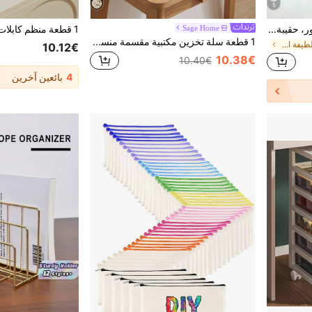
5
حافظة أقلام وردية مزينة بالزهور، حقيبة قرطاسية من القماش لطيفة للبنات، حقيبة تخزين مكتبية جمالية مع سحاب، لوازم العودة إلى المدرسة للطلاب، منظم مستحضرات التجميل والمكياج
Sage Home
1 قطعة سلة تخزين مكتبية مقسمة منسوجة يدويًا، منظم بوهيمي من الخيزران قابل لإعادة الاستخدام للتحكم عن بعد والقرطاسية ومستحضرات التجميل والوجبات الخفيفة والمفاتيح، حامل أقلام متعدد الاستخدامات لديكور طاولة القهوة والمكتب وحاوية للأغراض المتنوعة، سلة هدية مثالية للعطلات لديكور المنزل والأثاث
في حقائب أقلام لطيفة القلم ، قلم رصاص وعلامة الحال
10.12€
10.38€
10.40€
4
بائعين آخرين