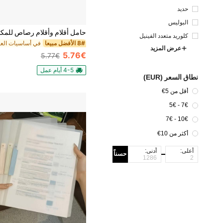
حديد
البوليس
تر
كلوريد متعدد الفينيل
8# الأفضل مبيعا
عرض المزيد
5.76€
5.77€
4-5 أيام عمل
نطاق السعر (EUR)
أقل من 5€
7€ - 5€
10€ - 7€
أكثر من 10€
أعلى:
أدنى:
حسناً