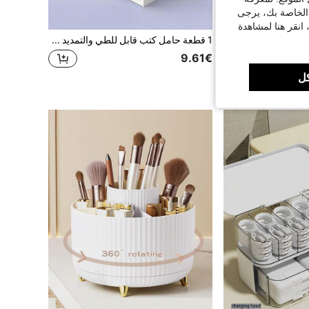
 الخاصة بك، يرجى
 انقر هنا لمشاهدة
1 قطعة حامل كتب قابل للطي والتمديد ذو 3 أو 4 أقسام، رف تخزين مكتبي قابل للتعديل، حامل ملفات معدني أسود لطلاب المنزل والمدرسة، وحدة رفوف مكتبية موفرة للمساحة قابلة للتكديس
9.61€
ل