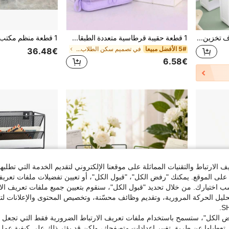
1/2/4 رف كتب، حامل كتب، رف تخزين المكتب، صندوق تخزين 4 شبكات، رف كتب بحاجز سميك، منظم القرطاسية، رف المطبخ، ملصقات بطاقات، مناسب للطالب والمكتب والمطبخ والحمام والمستحضرات
1 قطعة حقيبة قرطاسية متعددة الطبقات بسعة كبيرة مع 4 سحابات، يمكن وضعها بشكل عمودي على المكتب، سهلة الحمل، مع مقبض، مناسبة للمكتب والمدرسة والجامعة والبالغين، باللون الأسود، هدية العودة إلى المدرسة، لوازم التعلم، حقيبة أقلام، حقيبة ظهر
5# الأفضل مبيعا
في تصميم سكن الطلاب تخزين المكتب المنزلي
36.48€
6.58€
الارتباط والتقنيات المماثلة على موقعنا الإلكتروني لتقديم الخدمة التي تطلبه
لى الموقع. يمكنك "رفض الكل"، "قبول الكل"، أو تعيين تفضيلات ملفات تعريف
ختيارك. من خلال تحديد "قبول الكل"، سنقوم بتعيين جميع ملفات تعريف الارتب
حليل الحركة المرورية، وتقديم وظائف محسّنة، وتخصيص المحتوى والإعلانات لت
 الكل"، ستسمح باستخدام ملفات تعريف الارتباط الضرورية فقط التي تجعل مو
تعطيلها عن طريق تغيير إعدادات متصفحك، ولكن قد يؤثر ذلك على كيفية عمل 