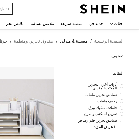
glam
 navigate search
فئات
جديد في
سفينة سريعة
ملابس نسائية
ملابس بحر
الصفحة الرئيسية
معيشة & منزلي
صندوق تخزين ومنظمة
خزنا
/
/
/
تصنيف
الفئات
أدوات أخرى لتخزين
للمكتب المنزلي
صناديق تخزين ملفات
رفوف ملفات
حاملات مشبك ورق
تخزين للمكتب والدرج
صناديق تخزين قلم رصاص
عرض المزيد