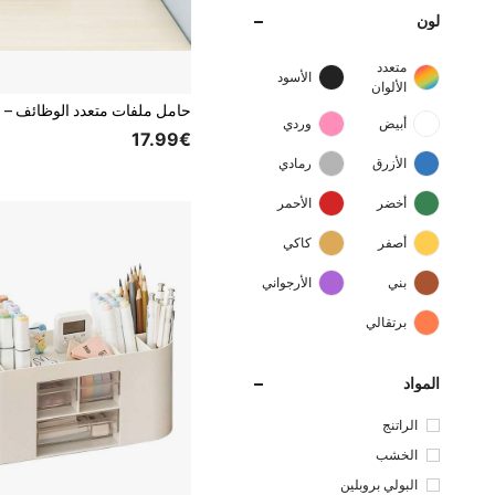
لون
متعدد
الأسود
الألوان
أبيض
وردي
17.99€
الأزرق
رمادي
أخضر
الأحمر
أصفر
كاكي
بني
الأرجواني
برتقالي
المواد
الراتنج
الخشب
البولي بروبلين