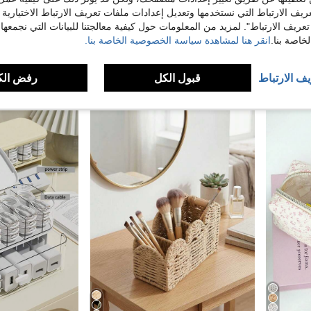
ريف الارتباط التي نستخدمها وتعديل إعدادات ملفات تعريف الارتباط الاختيارية
تعريف الارتباط". لمزيد من المعلومات حول كيفية معالجتنا للبيانات التي نجمعها،
رف كتب أكريليك، رف عرض شفاف، منظم مائل للمكتب، حامل منتج، حامل كتب للمكتب
حامل كتب للقراءة للطلاب وأطفال المدرسة الابتدائية، حامل مشبك كتب للمكتب، رف دعم كتب بسيط
رفوف الملفات
اصة بنا.
انقر هنا لمشاهدة سياسة الخصوصية الخاصة بنا.
19.03€
5.24€
يف الارتباط
قبول الكل
رفض الك
1
بائعين آخرين