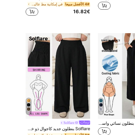
4# الأفضل مبيعا
في إمكانية مط عالية بالإضافة إلى حجم القيعان
16.82€
12
18
SHEIN Essnce بنطلون نسائي واسع الساق مريح وخفيف للربيع والصيف، قطعة أساسية متعددة الاستخدامات، خصر مطاطي، تصميم بسيط، مناسب للعمل والأزياء الصيفية، أسلوب أوروبي صيفي، طراز مبسط
Solflare
Solflare بنطلون جديد كاجوال ذو خصر مطاطي وساق واسعة، مصنوع من قماش مخلوط الكتان، مناسب للخروجات والارتداء اليومي والحفلات والتنقل والعودة للمدرسة والمواعيد والمنزل وحفلات عيد الميلاد والمناسبات المتعددة، مقاسات كبيرة