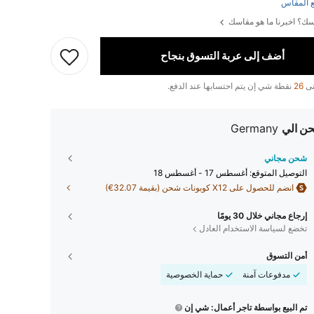
 المقاس
ك؟ اخبرنا ما هو مقاسك
أضف إلى عربة التسوق بنجاح
تى
26
نقطة شي إن يتم احتسابها عند الدفع.
ن الي
Germany
شحن مجاني
التوصيل المتوقع:
أغسطس 17 - أغسطس 18
انضم للحصول على X12 كوبونات شحن (بقيمة 32.07€)
إرجاع مجاني خلال 30 يومًا
تخضع لسياسة الاستخدام العادل
أمن التسوق
مدفوعات آمنة
حماية الخصوصية
تم البيع بواسطة تاجر أعمال: شي إن