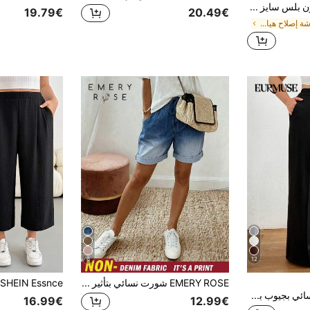
Solflare بنطلون بلس سايز كاجوال أسود بسيط متعدد الاستخدامات جديد
19.79€
20.49€
في ورشة إصلاح هياكل السيارات بالإضافة إلى حجم القي
6
12
EMERY ROSE شورت نسائي بتأثير الجينز مريح وقابل للتنفس ذو ملمس كاجوال بسيط للربيع والصيف
EURMUSE سروال نسائي بجيوب بمقاس زائد، سروال بدلة عمل
16.99€
12.99€