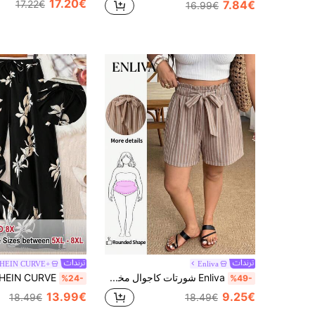
17.20€
7.84€
17.22€
16.99€
HEIN CURVE+
Enliva
Enliva شورتات كاجوال مخططة بجيوب خصر للنساء مقاس كبير، شورتات كاجوال للربيع/الصيف، شورتات كاجوال للعطلات للنساء، شورتات مخططة، مناسبة لشكل الجسم التفاحي والمستدير
%24-
%49-
13.99€
9.25€
18.49€
18.49€