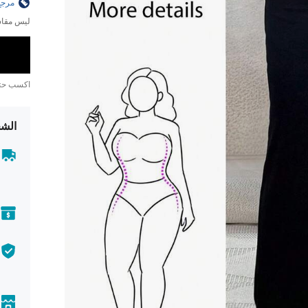
مرجع
ليس مقاس
اكسب ح
الشح