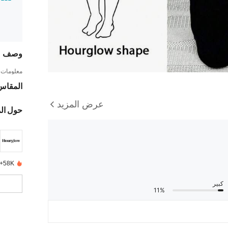
وصف
معلومات ا
المقاس
عرض المزيد
حول ال
58K+ تم بيعها مؤخرًا
كبير
11%