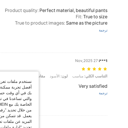
Product quality
:
Perfect material, beautiful pants
Fit
:
True to size
True to product images
:
Same as the picture
ترجمة
27 Nov,2025
i***1
التناسب الكلي: مناسب, لون: الأسود, مقاس: 2XL
التناسب الكلي:
مناسب
لون:
الأسود
مقاس:
2XL
نستخدم ملفات تعريف 
Very satisfied
أفضل تجربة ممكنة ع
بك في أي وقت حسب ا
ترجمة
والتي تساعدنا في ت
الخاصة بك مع SHEIN.
من خلال تحديد "رفض
يعمل. قد تتمكن من 
المزيد عن ملفات تع
عرض المزيد من ا
تحديد "إدارة ملفات 