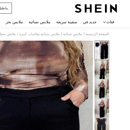
بناطي
 navigate search
فئات
جديد في
سفينة سريعة
ملابس نسائية
ملابس بحر
/
/
/
الصفحة الرئيسية
ملابس نسائية
ملابس نسائية مقاسات كبيرة
ملابس سفلي