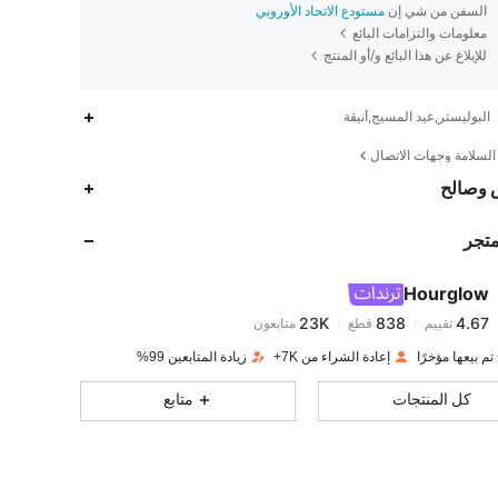
السفن من شي إن
مستودع الاتحاد الأوروبي
معلومات والتزامات البائع
للإبلاغ عن هذا البائع و/أو المنتج
البوليستر,عيد المسيح,أنيقة
لسلامة وجهات الاتصال
23K
838
4.67
 وصالح
متجر
23K
838
4.67
Hourglow
23K
838
4.67
تقييم
قطع
متابعون
c***a
تم دفع
منذ 1 يوم
إعادة الشراء من 7K+
زيادة المتابعين 99%
23K
838
4.67
كل المنتجات
متابع
23K
838
4.67