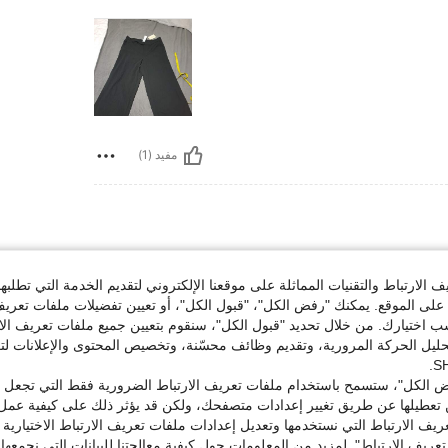
مفيد (1)
الارتباط والتقنيات المماثلة على موقعنا الإلكتروني لتقديم الخدمة التي تطلبه
لى الموقع. يمكنك "رفض الكل"، "قبول الكل"، أو تعيين تفضيلات ملفات تعريف
ختيارك. من خلال تحديد "قبول الكل"، سنقوم بتعيين جميع ملفات تعريف الارتب
حليل الحركة المرورية، وتقديم وظائف محسّنة، وتخصيص المحتوى والإعلانات لت
مفيد (1)
 الكل"، ستسمح باستخدام ملفات تعريف الارتباط الضرورية فقط التي تجعل مو
تعطيلها عن طريق تغيير إعدادات متصفحك، ولكن قد يؤثر ذلك على كيفية عمل 
ريف الارتباط التي نستخدمها وتعديل إعدادات ملفات تعريف الارتباط الاختيارية
لمراجعات
تعريف الارتباط". لمزيد من المعلومات حول كيفية معالجتنا للبيانات التي نجمعها،