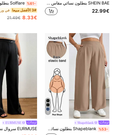
SHEIN BAE بنطلون نسائي مقاس كبير للربيع/الصيف، كاجوال، شارع عالي، فضفاض/مُحكم، بجيوب سوداء، ساق مستقيمة وواسعة، بنطلون مكتبي، أزياء خصر منخفض/متوسط، مناسب لمناسبات عيد الحب، الشاي بعد الظهر، العمل، المدرسة، الكرنفال، الشاطئ، العطلات، العودة إلى المدرسة، فتاة رائعة
%61-
3# الأفضل مبيعا
22.99€
8.33€
21.49€
11
EURMUSE
Shapeblank
Shapeblank بنطلون نسائي واسع الساق بخصر مطاطي، بتصميم مريح وفضفاض، مناسب للاستخدام اليومي في الربيع والصيف، بلون المشمش، بتصميم بسيط وعملي، مناسب للعمل والعطلات الصيفية
%53-