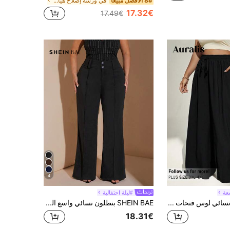
8# الأفضل مبيعا
في ورشة إصلاح هياكل السيارات بالإضافة إلى حجم القي
17.32€
17.49€
4
عة
#ليلة احتفالية
Auralis سروال نسائي لوس فتحات واسعة بلون أسود ومقاس كبير، مناسب جداً لفصل الصيف
SHEIN BAE بنطلون نسائي واسع الخصر مناسب للمكتب والتنقل اليومي، أنيق وكاجوال للشارع، مناسب للمعلمات، بنطلون نسائي
18.31€