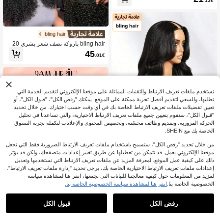
.13€
بيكسي قصيرة للاستخدام الصيفي، باروك
ة قصيرة متدرجة بطبقات، باروكة استبدا
ل الشعر للاستخدام اليومي بدون غراء، با
روكة قصيرة مع غرة بدون أمام من الدانت
يل، باروكة كاملة مصنوعة بالآلة
bling hair
bling hair باروكة نصف شعر بشري 20
0%، مجعدة، مع شريط رأس، باروكة نص
45
.01€
ف 3 في 1 مع حبل سحب، مشابك سلس
ة، أسلوب قابل للطي للنساء
نستخدم ملفات تعريف الارتباط والتقنيات المماثلة على موقعنا الإلكتروني لتقديم الخدمة التي
تطلبها، وللسعي لتقديم أفضل تجربة ممكنة على الموقع. يمكنك "رفض الكل"، "قبول الكل"، أو
تعيين تفضيلات ملفات تعريف الارتباط الخاصة بك في أي وقت حسب اختيارك. من خلال تحديد
"قبول الكل"، سنقوم بتعيين جميع ملفات تعريف الارتباط الاختيارية، والتي تساعدنا في تحليل
الحركة المرورية، وتقديم وظائف محسّنة، وتخصيص المحتوى والإعلانات لتكملة تجربة التسوق
الخاصة بك مع SHEIN.
من خلال تحديد "رفض الكل"، ستسمح باستخدام ملفات تعريف الارتباط الضرورية فقط التي تجعل
موقعنا الإلكتروني يعمل. قد تتمكن من تعطيلها عن طريق تغيير إعدادات متصفحك، ولكن قد يؤثر
ذلك على كيفية عمل الموقع. لمعرفة المزيد عن ملفات تعريف الارتباط التي نستخدمها وتعديل
bling hair
إعدادات ملفات تعريف الارتباط الاختيارية الخاصة بك، يرجى تحديد "إدارة ملفات تعريف الارتباط".
bling hair باروكة شعر بشري موجة عميق
لمزيد من المعلومات حول كيفية معالجتنا للبيانات التي نجمعها، انقر هنا لمشاهدة سياسة
ة V Part للنساء، قابلة للتثبيت بالمشابك
30
.51€
وجاهزة للارتداء، ترقية U Part، بدون ترك
الخصوصية الخاصة بنا.
انقر هنا لمشاهدة سياسة الخصوصية الخاصة بنا.
1
خصلات شعر، بدون خياطة، بدون غراء، ش
1
عر بشري مجعد عميق V Part بدون غراء،
رفض الكل
قبول الكل
لون طبيعي، كثافة 180
مستقيم الجزء الخامس شعر مستعار شع