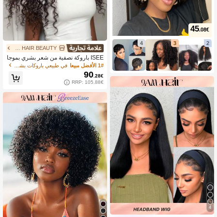
45
.08€
4
3
2
ISEE HAIR BEAUTY
ISEE باروكة نصفية من شعر بشري بموجا
ت مائية بدون غراء، مشابك سلسة قابلة ل
1# الأفضل مبيعا
في طبيعي باروكات بشرية بأسعار معقولة قابلة للارتدا
لقلب، خط شعر غير مرئي، طول 14-16 ب
90
.28€
وصة بوب، طول 18-28 بوصة عادي، كثاف
RRP: 105.88€
ة 180%، مناسبة للمبتدئين
4