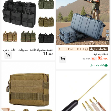
7
UIMOSO Store BTG EU
حقيبة محمولة ثلاثية المدونات - حامل ذخي
11
رة متوافق مع MOLLE ذو طبقتين للمنصا
غطاء بندقية
.48€
ت M4/M16, M14, AK, AR
82
85.68€
%3-
.45€
4-5 أيام عمل