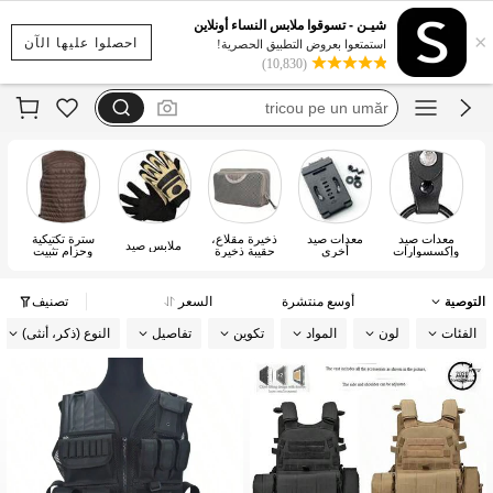
airsoft oblečení
شيـن - تسوقوا ملابس النساء أونلاين
×
takticky
احصلوا عليها الآن
استمتعوا بعروض التطبيق الحصرية!
(10,830)
tricou pe un umăr
vestă blug
top cu spate gol
airsoft oblečení
معدات صيد
معدات صيد
ذخيرة مقلاع،
سترة تكتيكية
ملابس صيد
وإكسسوارات
أخرى
حقيبة ذخيرة
وحزام تثبيت
مقلاع، صندوق
تخزين
التوصية
أوسع منتشرة
السعر
تصنيف
الفئات
لون
المواد
تكوين
تفاصيل
النوع (ذكر، أنثى)