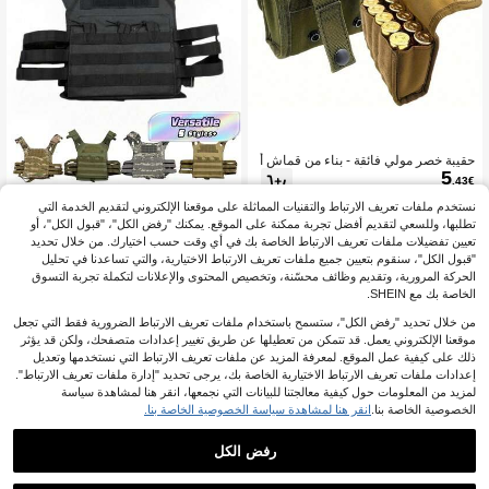
حقيبة خصر مولي فائقة - بناء من قماش أ
5
كسفورد متين، حقيبة أدوات EDC متعددة
.43€
الوظائف، إغلاق بإبزيم، جيب حزام لتخزين
الذخيرة للهواة في الهواء الطلق
نستخدم ملفات تعريف الارتباط والتقنيات المماثلة على موقعنا الإلكتروني لتقديم الخدمة التي
سترة صيد متعددة الأغراض بحجم
NEW
تطلبها، وللسعي لتقديم أفضل تجربة ممكنة على الموقع. يمكنك "رفض الكل"، "قبول الكل"، أو
21
صغير JPC، سترة تدريب خفيفة الوزن مع
تعيين تفضيلات ملفات تعريف الارتباط الخاصة بك في أي وقت حسب اختيارك. من خلال تحديد
.99€
رقعة علم الولايات المتحدة، سترة حامل م
"قبول الكل"، سنقوم بتعيين جميع ملفات تعريف الارتباط الاختيارية، والتي تساعدنا في تحليل
عدات قابلة للتوسيع
الحركة المرورية، وتقديم وظائف محسّنة، وتخصيص المحتوى والإعلانات لتكملة تجربة التسوق
الخاصة بك مع SHEIN.
من خلال تحديد "رفض الكل"، ستسمح باستخدام ملفات تعريف الارتباط الضرورية فقط التي تجعل
موقعنا الإلكتروني يعمل. قد تتمكن من تعطيلها عن طريق تغيير إعدادات متصفحك، ولكن قد يؤثر
ذلك على كيفية عمل الموقع. لمعرفة المزيد عن ملفات تعريف الارتباط التي نستخدمها وتعديل
إعدادات ملفات تعريف الارتباط الاختيارية الخاصة بك، يرجى تحديد "إدارة ملفات تعريف الارتباط".
لمزيد من المعلومات حول كيفية معالجتنا للبيانات التي نجمعها، انقر هنا لمشاهدة سياسة
الخصوصية الخاصة بنا.
انقر هنا لمشاهدة سياسة الخصوصية الخاصة بنا.
رفض الكل
1