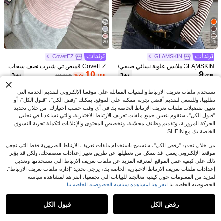
9
جديدة مثيرة بقصة ضيقة وياقة هالتر من ال
.49€
دانتيل
#زي كوكيت
CovetEZ قميص كاميسول نسائي جديد ل
11
لربيع/الصيف - كاجوال حلو بلون المشمش
.49€
طازج مع كشكشة وربطة جانبية على الحا
فة
20
26
CovetEZ
GLAMSKIN
GLAMSKIN ملابس علوية نسائي صيفي/
CovetEZ قميص تي شيرت نصف سحاب
10
9
خريفي أساسي مخطط بحواف متباينة ويا
مخطط باللون الوردي، ربيع/صيف
10.49€
%2-
.18€
.49€
قة على شكل حرف V وأكمام طويلة، للع
ودة إلى المدرسة/الخروج/ملابس الشارع
نستخدم ملفات تعريف الارتباط والتقنيات المماثلة على موقعنا الإلكتروني لتقديم الخدمة التي
الكاجوال
تطلبها، وللسعي لتقديم أفضل تجربة ممكنة على الموقع. يمكنك "رفض الكل"، "قبول الكل"، أو
تعيين تفضيلات ملفات تعريف الارتباط الخاصة بك في أي وقت حسب اختيارك. من خلال تحديد
"قبول الكل"، سنقوم بتعيين جميع ملفات تعريف الارتباط الاختيارية، والتي تساعدنا في تحليل
الحركة المرورية، وتقديم وظائف محسّنة، وتخصيص المحتوى والإعلانات لتكملة تجربة التسوق
الخاصة بك مع SHEIN.
من خلال تحديد "رفض الكل"، ستسمح باستخدام ملفات تعريف الارتباط الضرورية فقط التي تجعل
موقعنا الإلكتروني يعمل. قد تتمكن من تعطيلها عن طريق تغيير إعدادات متصفحك، ولكن قد يؤثر
9
ذلك على كيفية عمل الموقع. لمعرفة المزيد عن ملفات تعريف الارتباط التي نستخدمها وتعديل
إعدادات ملفات تعريف الارتباط الاختيارية الخاصة بك، يرجى تحديد "إدارة ملفات تعريف الارتباط".
Sweetra
لمزيد من المعلومات حول كيفية معالجتنا للبيانات التي نجمعها، انقر هنا لمشاهدة سياسة
Sweetra ملابس علوية نسائية ذات لون أح
33
الخصوصية الخاصة بنا.
انقر هنا لمشاهدة سياسة الخصوصية الخاصة بنا.
13
ادي وياقة على شكل حرف V عميقة، مطو
عرض المنتجات المشابهة في المخزون
مشاهدة الكل
.47€
ية بشكل عشوائي، مناسبة للارتداء اليومي
#نمط كوري
والاستخدام المتعدد
رفض الكل
قبول الكل
Vaclyn قميص سيدات كاجوال أحادي الص
عذراً، لقد تم بيع هذا المنتج.
در بأكمام طويلة وياقة منسدلة مخطط
2# الأفضل مبيعا
في طوق القميص المرأة قمم ، البلوزات & تي شيرت
10