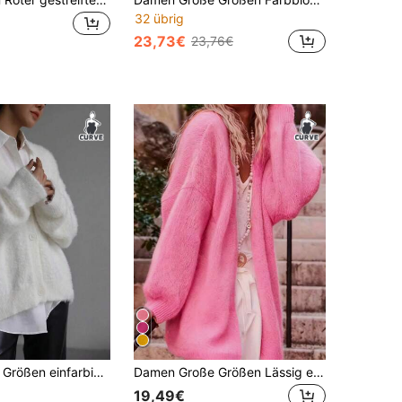
32 übrig
23,73€
23,76€
Damen Große Größen einfarbiger Cardigan mit Drop-Shoulder, langen Ärmeln und einreihiger Knopfleiste, eleganter & schicker Kunstfell Pullover, Weiß Herbst
Damen Große Größen Lässig einfarbiger Strick-Cardigan, elegant & vielseitig, lockere Passform, Langarm, Herbst/Winter Rosa
19,49€