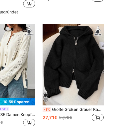
 gegründet
10,59€ sparen
Große Größen Grauer Kapuzenjacke aus Strick, Reißverschluss Gerippter Langarm Cardigan mit Dropped Shoulder, Lässiger minimalistischer Pullover für Herbst, Winter & Feiertage Schwarz
USE
-1%
chluss Ausschnitt Schleife Detail Frühling Cute Cardigan
27,71€
27,99€
9€