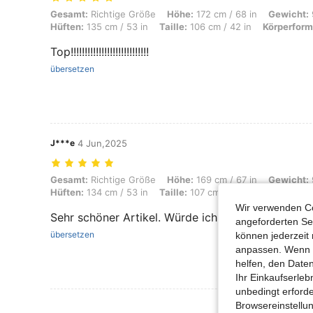
Gesamt: Richtige Größe, Höhe: 172 cm / 68 in, Gewicht: 92 kg / 203 lb
Gesamt:
Richtige Größe
Höhe:
172 cm / 68 in
Gewicht:
Hüften:
135 cm / 53 in
Taille:
106 cm / 42 in
Körperform
Top!!!!!!!!!!!!!!!!!!!!!!!!!!!!
übersetzen
J***e
4 Jun,2025
Gesamt: Richtige Größe, Höhe: 169 cm / 67 in, Gewicht: 93 kg / 205 lb
Gesamt:
Richtige Größe
Höhe:
169 cm / 67 in
Gewicht:
Hüften:
134 cm / 53 in
Taille:
107 cm / 42 in
Farbe:
Gel
Wir verwenden Co
Sehr schöner Artikel. Würde ich immer wieder ka
angeforderten Ser
übersetzen
können jederzeit 
anpassen. Wenn Si
helfen, den Date
Ihr Einkaufserle
unbedingt erford
Mehr Bewertung
Browsereinstellun