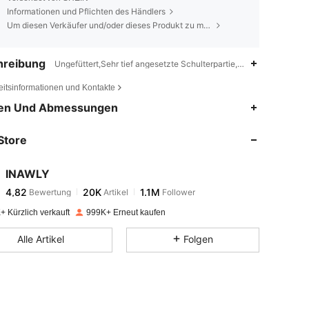
Informationen und Pflichten des Händlers
Um diesen Verkäufer und/oder dieses Produkt zu melden
hreibung
Ungefüttert,Sehr tief angesetzte Schulterpartie,Casual
eitsinformationen und Kontakte
4,82
20K
1.1M
en Und Abmessungen
Store
4,82
20K
1.1M
INAWLY
4,82
20K
1.1M
Bewertung
Artikel
Follower
m***6
bezahlt
Vor 1 Tag
+ Kürzlich verkauft
999K+ Erneut kaufen
4,82
20K
1.1M
Alle Artikel
Folgen
4,82
20K
1.1M
4,82
20K
1.1M