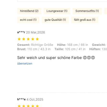
hinreißend (2)
Loungewear (1)
Sommeroutfits (1)
echt cool (1)
gute Qualität (1)
fällt groß aus (1)
a***r
20 Mar,2026
Gesamt: Richtige Größe, Höhe: 168 cm / 66 in, Gewicht: 107 kg / 236 l
Gesamt:
Richtige Größe
Höhe:
168 cm / 66 in
Gewicht:
Brust:
110 cm / 43.3 in
Taille:
105 cm / 41 in
Hüften:
130 
Sehr weich und super schöne Farbe 😍😍😍
übersetzen
h***e
4 Oct,2025