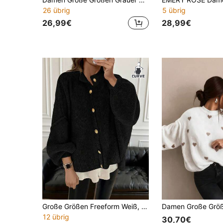
26 übrig
5 übrig
26,99€
28,99€
Große Größen Freeform Weiß, Schwarz, Braun, Rosa Strickjacke, Empfehlung eine Nummer kleiner für den Herbst
12 übrig
30,70€