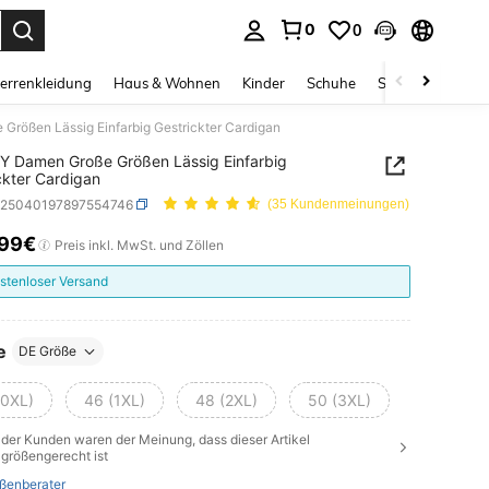
0
0
ess Enter to select.
errenkleidung
Haus & Wohnen
Kinder
Schuhe
Schmuck & Acces
rößen Lässig Einfarbig Gestrickter Cardigan
 Damen Große Größen Lässig Einfarbig
ckter Cardigan
z25040197897554746
(35 Kundenmeinungen)
,99€
ICE AND AVAILABILITY
Preis inkl. MwSt. und Zöllen
stenloser Versand
e
DE Größe
(0XL)
46 (1XL)
48 (2XL)
50 (3XL)
der Kunden waren der Meinung, dass dieser Artikel
größengerecht ist
ßenberater