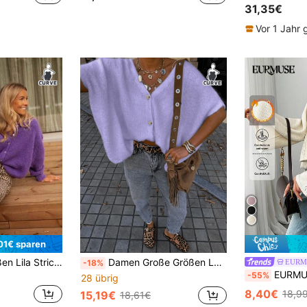
31,35€
Vor 1 Jahr
01€ sparen
Damen Große Größen Lila Strick-Cardigan, langes Design mit Drop-Shoulder, Knopfdetail vorne, mittlere Dehnbarkeit, moderate Länge
Damen Große Größen Lässig Drop-Shoulder Strickjacke, geeignet für Pendeln, Schule und Urlaub, Frühling/Sommer
EURM
-18%
EURMUSE Damen Knopfvers
-55%
28 übrig
8,40€
18,9
15,19€
18,61€