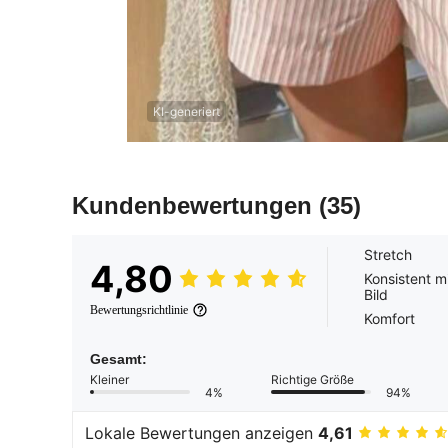
KI-generiert
Kundenbewertungen
(35)
Stretch
4,80
Konsistent m
Bild
Bewertungsrichtlinie
Komfort
Gesamt:
Kleiner
Richtige Größe
4%
94%
Lokale Bewertungen anzeigen
4,61