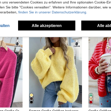
n uns verwendeten Cookies zu erfahren und Ihre optionalen Cookie-Ei
n Sie bitte "Cookies verwalten". Weitere Informationen darüber, wie w
verarbeiten,
finden Sie in unserer Datenschutzerklärung.
alten
Alle akzeptieren
Alle ab
uch Angeschaut
EMERY ROSE Damen Große Größen Strickjacke aus Minksfell Einfarbig mit Drop Shoulder und Langarm, lässiger Stil
Damen Große Größen lockerer Strickpullover, Große Größen gerippter Pullover für den Herbst, Urlaubsbekleidung, beliebte Oberbekleidung für Frauen Gelb Herbst