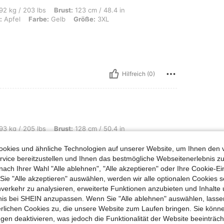
s, Brust: 123 cm / 48.4 in, Hüften: 135 cm / 53 in, Taille: 106 cm / 42 in, Körper
92 kg / 203 lbs
Brust:
123 cm / 48.4 in
:
Apfel
Farbe:
Gelb
Größe:
3XL
Hilfreich (0)
s, Brust: 128 cm / 50.4 in, Hüften: 134 cm / 53 in, Taille: 107 cm / 42 in, Farbe:
93 kg / 205 lbs
Brust:
128 cm / 50.4 in
b
Größe:
0XL
okies und ähnliche Technologien auf unserer Website, um Ihnen den 
ufen
vice bereitzustellen und Ihnen das bestmögliche Webseitenerlebnis zu
nach Ihrer Wahl "Alle ablehnen", "Alle akzeptieren" oder Ihre Cookie-Ei
e "Alle akzeptieren" auswählen, werden wir alle optionalen Cookies s
nverkehr zu analysieren, erweiterte Funktionen anzubieten und Inhalte
Hilfreich (0)
bnis bei SHEIN anzupassen. Wenn Sie "Alle ablehnen" auswählen, lassen
erlichen Cookies zu, die unsere Website zum Laufen bringen. Sie könne
en Ansehen
gen deaktivieren, was jedoch die Funktionalität der Website beeinträc