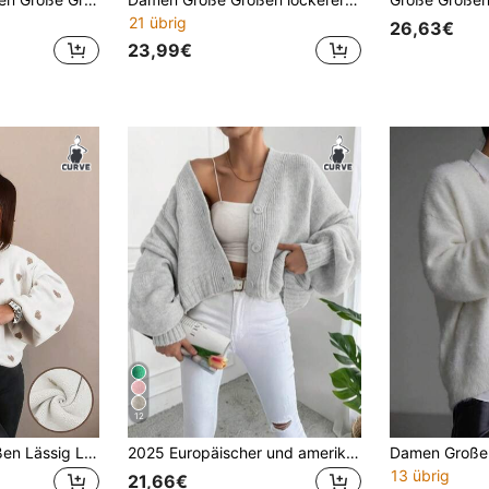
21 übrig
26,63€
23,99€
12
Damen Große Größen Lässig Locker Herz Muster Drop-Shoulder Langarm Pullover Weiß Herbst
2025 Europäischer und amerikanischer Stil Frühling/Herbst/Winter Neue vielseitige lockere Kurzarm Strick Langarm Pullover Strickjacke Oberbekleidung für Frauen Herbst
13 übrig
21,66€