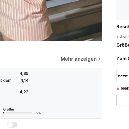
Besc
Sicherh
Größ
Zum 
Mehr anzeigen
4,35
it dem
4,14
999K
4,22
Größer
2%