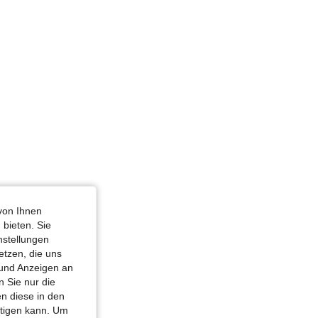
form: Apfel, Farbe: Gelb, Größe: 3XL
 Gelb, Größe: 0XL
von Ihnen
 bieten. Sie
nstellungen
etzen, die uns
 und Anzeigen an
 Sie nur die
n diese in den
htigen kann. Um