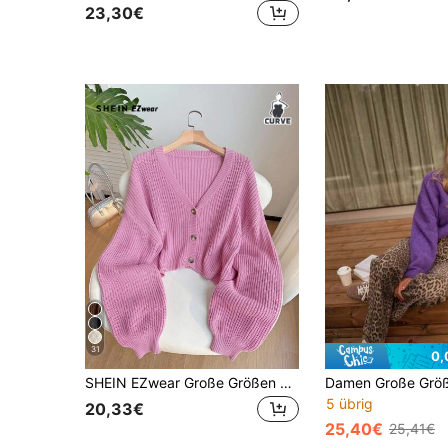
23,30€
31
0,
SHEIN EZwear Große Größen Hellrosa Lässig Alltagskleidung Gerippter Strick Knopf-Vorder Strickjacke
5 übrig
20,33€
25,40€
25,41€