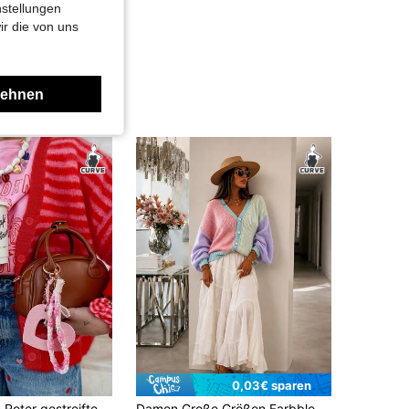
nstellungen
ir die von uns
lehnen
0,03€ sparen
Große Größen Roter gestreifter Strick-Cardigan, V-Ausschnitt Laternenärmel Cardigan Pullover, Lässiges Farbblock-Top geeignet für Herbst/Winter
Damen Große Größen Farbblock Strickjacke Pullover, Lässig Langarm Rippstrick Rundhals Herbst