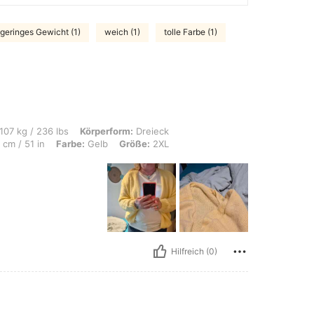
geringes Gewicht (1)
weich (1)
tolle Farbe (1)
bs, Körperform: Dreieck, Brust: 110 cm / 43.3 in, Taille: 105 cm / 41 in, Hüften: 
107 kg / 236 lbs
Körperform:
Dreieck
cm / 51 in
Farbe:
Gelb
Größe:
2XL
Hilfreich (0)