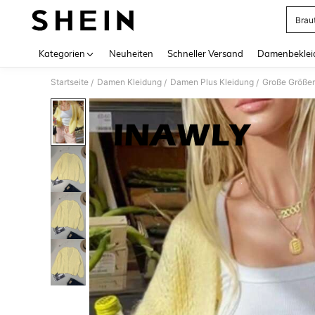
Brau
Use up 
Kategorien
Neuheiten
Schneller Versand
Damenbeklei
Startseite
Damen Kleidung
Damen Plus Kleidung
Große Größen
/
/
/