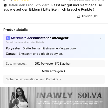
Getreu den Produktbildern:
Passt
mir
gut
und
sieht
genauso
aus
wie
auf
den
Bildern
(
bitte
liken
,
ich
brauche
Punkte
)
Hilfreich
(12)
Produktdetails
Merkmale der künstlichen Intelligenz
Erstellt basierend auf den Details
Polyester:
Glatte Textur mit einem gepflegten Look.
Casual:
Entspannt und einfach zu stylen.
Zusammensetzung:
95% Polyester, 5% Elasthan
Mehr anzeigen
Sicherheitsinformationen und Kontakte