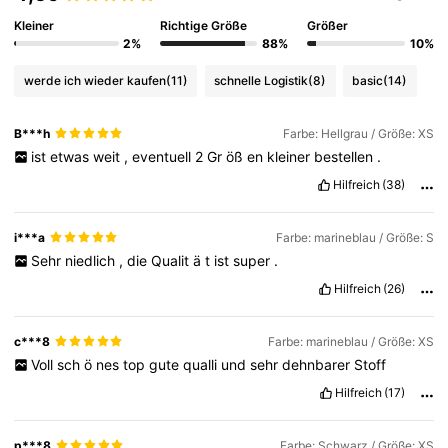
Kleiner
Richtige Größe
Größer
2%
88%
10%
werde ich wieder kaufen
(11)
schnelle Logistik
(8)
basic
(14)
B***h
Farbe: Hellgrau / Größe: XS
ist
etwas
weit
,
eventuell
2
Gr
öß
en
kleiner
bestellen
.
Hilfreich
(38)
i***a
Farbe: marineblau / Größe: S
Sehr
niedlich
,
die
Qualit
ä
t
ist
super
.
Hilfreich
(26)
c***8
Farbe: marineblau / Größe: XS
Voll
sch
ö
nes
top
gute
qualli
und
sehr
dehnbarer
Stoff
Hilfreich
(17)
p***8
Farbe: Schwarz / Größe: XS