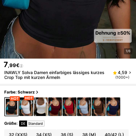
1/6
7
,99€
INAWLY Solva Damen einfarbiges lässiges kurzes
4,59
Crop Top mit kurzen Ärmeln
(1000+)
Farbe: Schwarz
Größe
:
DE
Standard
32
(XXS)
34
(XS)
36
(S)
38
(M)
40/42
(L)