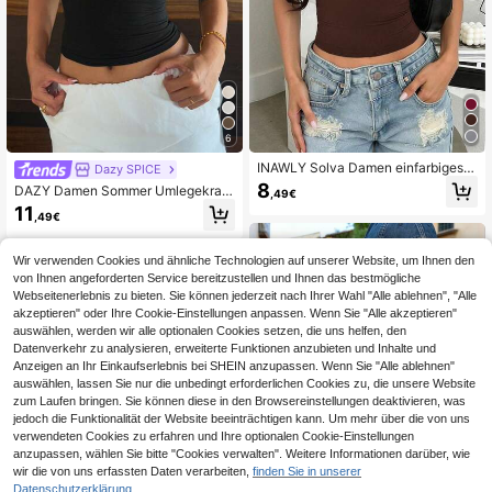
6
INAWLY Solva Damen einfarbiges s
Dazy SPICE
exy gerafftes figurbetontes Kurzarm
8
DAZY Damen Sommer Umlegekrag
,49€
T-Shirt, vielseitig für den Sommer
en Halbe Knopfleiste Halbe Ärmel Fi
11
,49€
gurbetontes Lässig T-Shirt Crop To
p
Wir verwenden Cookies und ähnliche Technologien auf unserer Website, um Ihnen den
von Ihnen angeforderten Service bereitzustellen und Ihnen das bestmögliche
Webseitenerlebnis zu bieten. Sie können jederzeit nach Ihrer Wahl "Alle ablehnen", "Alle
akzeptieren" oder Ihre Cookie-Einstellungen anpassen. Wenn Sie "Alle akzeptieren"
auswählen, werden wir alle optionalen Cookies setzen, die uns helfen, den
Datenverkehr zu analysieren, erweiterte Funktionen anzubieten und Inhalte und
Anzeigen an Ihr Einkaufserlebnis bei SHEIN anzupassen. Wenn Sie "Alle ablehnen"
auswählen, lassen Sie nur die unbedingt erforderlichen Cookies zu, die unsere Website
zum Laufen bringen. Sie können diese in den Browsereinstellungen deaktivieren, was
jedoch die Funktionalität der Website beeinträchtigen kann. Um mehr über die von uns
verwendeten Cookies zu erfahren und Ihre optionalen Cookie-Einstellungen
anzupassen, wählen Sie bitte "Cookies verwalten". Weitere Informationen darüber, wie
wir die von uns erfassten Daten verarbeiten,
finden Sie in unserer
Datenschutzerklärung.