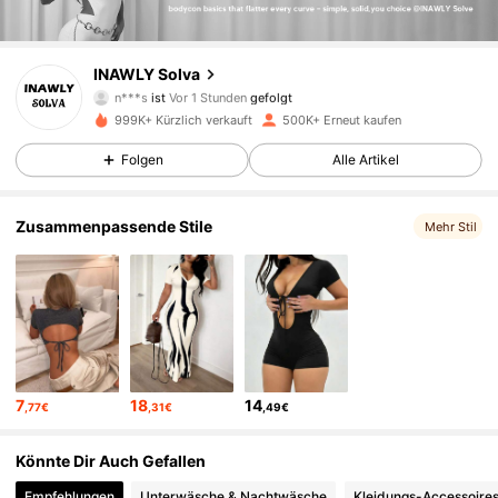
74K Follower
4,83
INAWLY Solva
n***s
ist
Vor 1 Stunden
gefolgt
l***o
ist am Durchsuchen
74K Follower
4,83
999K+ Kürzlich verkauft
500K+ Erneut kaufen
Folgen
Alle Artikel
74K Follower
4,83
Zusammenpassende Stile
Mehr Stil
74K Follower
4,83
74K Follower
4,83
7
18
14
,77€
,31€
,49€
74K Follower
4,83
Könnte Dir Auch Gefallen
74K Follower
4,83
Empfehlungen
Unterwäsche & Nachtwäsche
Kleidungs-Accessoire