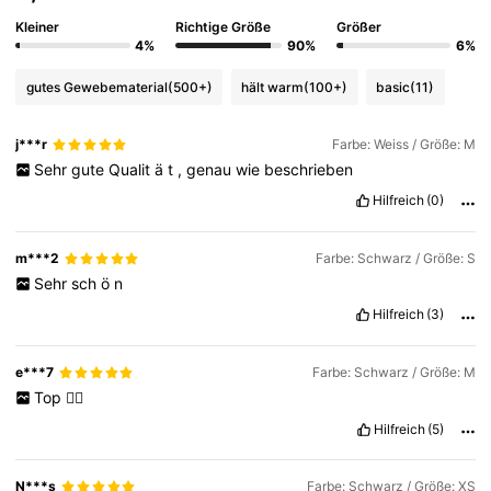
Kleiner
Richtige Größe
Größer
4%
90%
6%
gutes Gewebematerial
(500+)
hält warm
(100+)
basic
(11)
j***r
Farbe: Weiss / Größe: M
Sehr
gute
Qualit
ä
t
,
genau
wie
beschrieben
Hilfreich
(0)
m***2
Farbe: Schwarz / Größe: S
Sehr
sch
ö
n
Hilfreich
(3)
e***7
Farbe: Schwarz / Größe: M
Top
👍🏽
Hilfreich
(5)
N***s
Farbe: Schwarz / Größe: XS