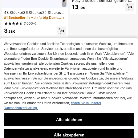
Resyla Solide thermisch gefütterte
Sweatshirts, Langarm Oberteile für
5
13
,19€
Abschluss, Schulanfang, Abschluss,
48 Stücke/36 Stücke/24 Stücke/12
Lehrer für Frauen, Pullover für Schu
Stücke Damen-Broschen, U-förmig
lanfang im Herbst
#1 Bestseller
in Mehrfarbig Damen Schals & Accessoires
e Kopftuch-Clips für Hochzeitskleid
(1000+)
-Dekoration, Nadeln, Knöpfe, Schal
3
-Clips, Schal-Broschen, tägliche G
,38€
eschenk-Accessoires
Wir verwenden Cookies und ähnliche Technologien auf unserer Website, um Ihnen den
von Ihnen angeforderten Service bereitzustellen und Ihnen das bestmögliche
Webseitenerlebnis zu bieten. Sie können jederzeit nach Ihrer Wahl "Alle ablehnen", "Alle
akzeptieren" oder Ihre Cookie-Einstellungen anpassen. Wenn Sie "Alle akzeptieren"
auswählen, werden wir alle optionalen Cookies setzen, die uns helfen, den
Datenverkehr zu analysieren, erweiterte Funktionen anzubieten und Inhalte und
Anzeigen an Ihr Einkaufserlebnis bei SHEIN anzupassen. Wenn Sie "Alle ablehnen"
auswählen, lassen Sie nur die unbedingt erforderlichen Cookies zu, die unsere Website
zum Laufen bringen. Sie können diese in den Browsereinstellungen deaktivieren, was
jedoch die Funktionalität der Website beeinträchtigen kann. Um mehr über die von uns
verwendeten Cookies zu erfahren und Ihre optionalen Cookie-Einstellungen
Ähnliche vorrätige Artikel anzeigen
Alle ansehen
anzupassen, wählen Sie bitte "Cookies verwalten". Weitere Informationen darüber, wie
wir die von uns erfassten Daten verarbeiten,
finden Sie in unserer
Datenschutzerklärung.
Alle ablehnen
Alle akzeptieren