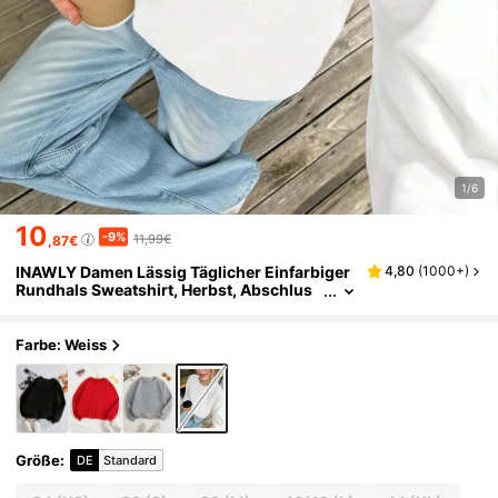
1/6
10
-9%
11,99€
,87€
INAWLY Damen Lässig Täglicher Einfarbiger
4,80
(
1000+
)
Rundhals Sweatshirt, Herbst, Abschlus
s, Lehrer Pullover Herbst
Farbe: Weiss
Größe
:
DE
Standard