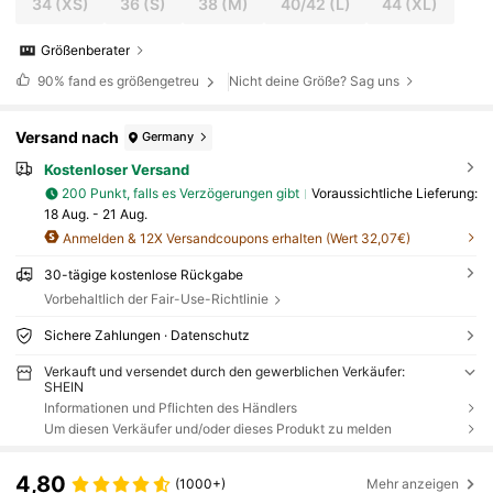
34
(XS)
36
(S)
38
(M)
40/42
(L)
44
(XL)
Größenberater
90%
fand es größengetreu
Nicht deine Größe? Sag uns
Versand nach
Germany
Kostenloser Versand
200 Punkt, falls es Verzögerungen gibt
Voraussichtliche Lieferung:
18 Aug. - 21 Aug.
Anmelden & 12X Versandcoupons erhalten (Wert 32,07€)
30-tägige kostenlose Rückgabe
Vorbehaltlich der Fair-Use-Richtlinie
Sichere Zahlungen · Datenschutz
Verkauft und versendet durch den gewerblichen Verkäufer:
SHEIN
Informationen und Pflichten des Händlers
Um diesen Verkäufer und/oder dieses Produkt zu melden
4,80
(1000+)
Mehr anzeigen