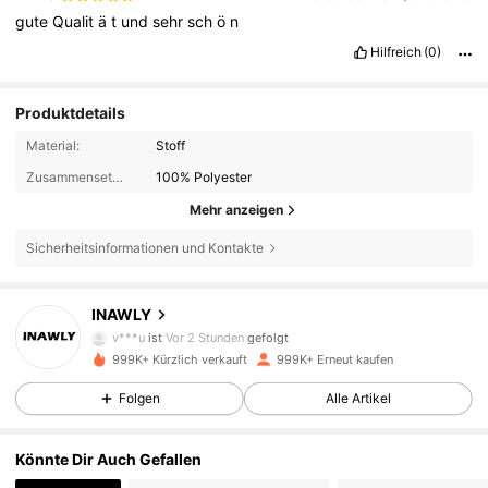
gute
Qualit
ä
t
und
sehr
sch
ö
n
Hilfreich
(0)
Produktdetails
Material:
Stoff
Zusammensetzung:
100% Polyester
Mehr anzeigen
Sicherheitsinformationen und Kontakte
1.1M Follower
4,82
INAWLY
v***u
ist
Vor 2 Stunden
gefolgt
999K+ Kürzlich verkauft
999K+ Erneut kaufen
1.1M Follower
4,82
Folgen
Alle Artikel
1.1M Follower
4,82
Könnte Dir Auch Gefallen