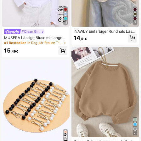
12
7
INAWLY Einfarbiger Rundhals Lässi
#Clean Girl
g vielseitiger Langarm Pullover Swe
14
MUSERA Lässige Bluse mit langen
,51€
atshirt
Ärmeln, Lässig Capsule Garderobe,
#1 Bestseller
in Regulär Frauen T-Shirts
Alltags Oversized Shirts, Elegant für
15
Flughafen, Urlaub, Frühling Sommer
,49€
21