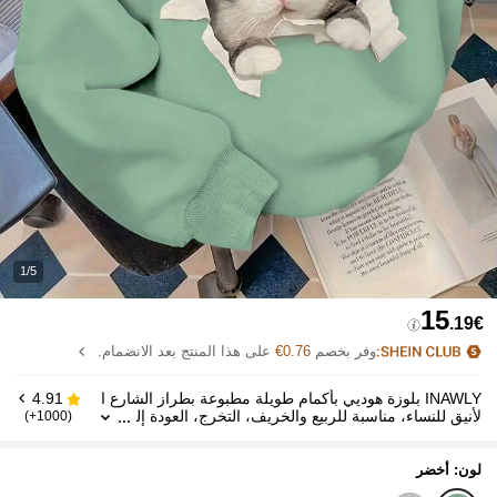
1/5
15
.19€
وفر بخصم
0.76€
على هذا المنتج بعد الانضمام.
INAWLY بلوزة هوديي بأكمام طويلة مطبوعة بطراز الشارع ا
4.91
لأنيق للنساء، مناسبة للربيع والخريف، التخرج، العودة إل
(1000+)
ى المدرسة، للمعلمات، بلوزة خريفية
لون: أخضر