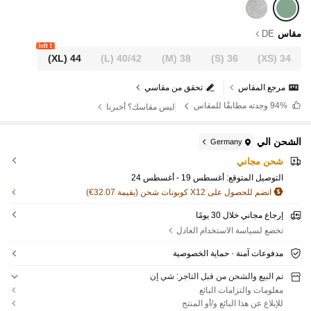
مقاس
DE
1 left
(XL)
44
(L)
40/42
(M)
38
(S)
36
(XS)
34
مرجع المقاس
تحقق من مقاسي
94%
وجدته مطابقًا للمقاس
ليس مقاسك؟ أخبرنا
الشحن الي
Germany
شحن مجاني
التوصيل المتوقع:
أغسطس 19 - أغسطس 24
انضم للحصول على X12 كوبونات شحن (بقيمة 32.07€)
إرجاع مجاني خلال 30 يومًا
تخضع لسياسة الاستخدام العادل
مدفوعات آمنة · حماية الخصوصية
تم البيع والشحن من قبل التاجر: شي إن
معلومات والتزامات البائع
للإبلاغ عن هذا البائع و/أو المنتج