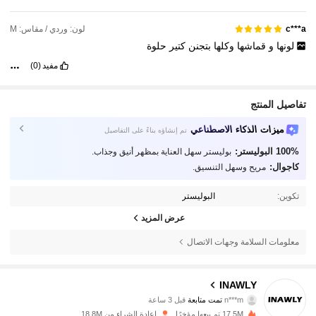
لون: وردي / مقاس: M
c***a
لونها
و
قماشها
وكلها
بتجنن
كتير
حلوة
مفيد
(0)
تفاصيل المنتج
ميزات الذكاء الاصطناعي
تم إنشاؤه بناءً على التفاصيل
100% البوليستر:
بوليستر سهل العناية بمظهر أنيق وجذاب.
كاجوال:
مريح وسهل التنسيق.
تكوين:
البوليستر
عرض المزيد
معلومات السلامة وجهات الاتصال
1.1M متابعون
4.82
INAWLY
n***m
تمت متابعة
قبل 3 ساعة
17.5M تم بيعها مؤخرًا
إعادة الشراء من 18.8M