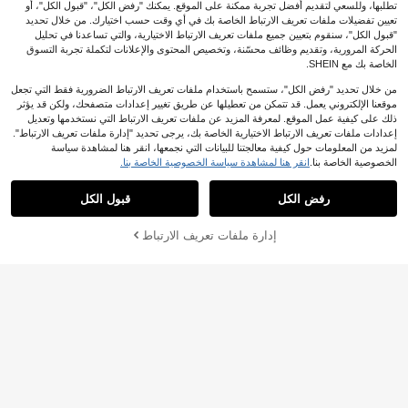
تطلبها، وللسعي لتقديم أفضل تجربة ممكنة على الموقع. يمكنك "رفض الكل"، "قبول الكل"، أو
تعيين تفضيلات ملفات تعريف الارتباط الخاصة بك في أي وقت حسب اختيارك. من خلال تحديد
"قبول الكل"، سنقوم بتعيين جميع ملفات تعريف الارتباط الاختيارية، والتي تساعدنا في تحليل
الحركة المرورية، وتقديم وظائف محسّنة، وتخصيص المحتوى والإعلانات لتكملة تجربة التسوق
الخاصة بك مع SHEIN.
من خلال تحديد "رفض الكل"، ستسمح باستخدام ملفات تعريف الارتباط الضرورية فقط التي تجعل
موقعنا الإلكتروني يعمل. قد تتمكن من تعطيلها عن طريق تغيير إعدادات متصفحك، ولكن قد يؤثر
11
ذلك على كيفية عمل الموقع. لمعرفة المزيد عن ملفات تعريف الارتباط التي نستخدمها وتعديل
إعدادات ملفات تعريف الارتباط الاختيارية الخاصة بك، يرجى تحديد "إدارة ملفات تعريف الارتباط".
SHEIN بلوزة نسائية كاجوال فضفاضة م
لمزيد من المعلومات حول كيفية معالجتنا للبيانات التي نجمعها، انقر هنا لمشاهدة سياسة
18
طبوعة بحرف وقطة كرتونية مبطنة بالحرا
5
.07€
الخصوصية الخاصة بنا.
انقر هنا لمشاهدة سياسة الخصوصية الخاصة بنا.
رة، مناسبة للخريف والشتاء، عيد الميلاد
EMERY ROSE بلوزة هوديي للنساء بياق
25
ة مربعة وأكمام طويلة وسحاب وطباعة ح
رفض الكل
قبول الكل
.17€
رفية بطراز عصري وكاجوال
إدارة ملفات تعريف الارتباط
أضف إلى عربة التسوق بنجاح