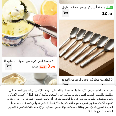
ملعقة آيس كريم غير لاصقة، بطول
NEW
18 سم
12
.00€
50 ملعقة آيس كريم من الفولاذ المقاوم لل
صدأ، متعددة الأغراض للآيس كريم واللبن
3
4.42€
%11-
.90€
المجمد، مقاومة للالتصاق بمقبض مضاد لل
تجمد، ملاعق آيس كريم معدنية ثقيلة الوز
ن مع زناد، ملاعق مملوءة بإحكام، سهلة ال
تنظيف، مناسبة للآيس كريم وعجينة البس
6 قطع من مغارف الآيس كريم من الفولاذ
كويت والشربات واللوز، مثالية للمطبخ و
المقاوم للصدأ، مصقولة، بطول 14 سم، ل
21
.29€
محل الحلويات والمطعم. موسم العودة إل
لآيس كريم
ى المدرسة
نستخدم ملفات تعريف الارتباط والتقنيات المماثلة على موقعنا الإلكتروني لتقديم الخدمة التي
تطلبها، وللسعي لتقديم أفضل تجربة ممكنة على الموقع. يمكنك "رفض الكل"، "قبول الكل"، أو
تعيين تفضيلات ملفات تعريف الارتباط الخاصة بك في أي وقت حسب اختيارك. من خلال تحديد
"قبول الكل"، سنقوم بتعيين جميع ملفات تعريف الارتباط الاختيارية، والتي تساعدنا في تحليل
الحركة المرورية، وتقديم وظائف محسّنة، وتخصيص المحتوى والإعلانات لتكملة تجربة التسوق
الخاصة بك مع SHEIN.