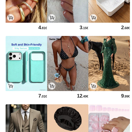
4
3
2
.81€
.15€
.68€
7
12
9
.01€
.49€
.99€