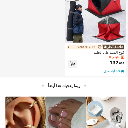
UIMOSO Store BTG EU
كوخ الصيد على الجليد
متبقي 8
132
.68€
4-5 أيام عمل
ربما يعجبك هذا أيضاً