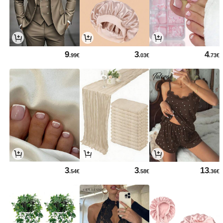
9
3
4
.99€
.03€
.73€
3
3
13
.54€
.58€
.36€