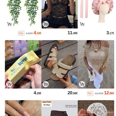
4
11
3
.32€
.49€
.17€
%5-
4.55€
4
20
12
.28€
.58€
.86€
%1-
12.99€