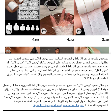
4
4
3
.04€
.96€
.08€
نستخدم ملفات تعريف الارتباط والتقنيات المماثلة على موقعنا الإلكتروني لتقديم الخدمة التي
تطلبها، وللسعي لتقديم أفضل تجربة ممكنة على الموقع. يمكنك "رفض الكل"، "قبول الكل"، أو
تعيين تفضيلات ملفات تعريف الارتباط الخاصة بك في أي وقت حسب اختيارك. من خلال تحديد
"قبول الكل"، سنقوم بتعيين جميع ملفات تعريف الارتباط الاختيارية، والتي تساعدنا في تحليل
الحركة المرورية، وتقديم وظائف محسّنة، وتخصيص المحتوى والإعلانات لتكملة تجربة التسوق
الخاصة بك مع SHEIN.
من خلال تحديد "رفض الكل"، ستسمح باستخدام ملفات تعريف الارتباط الضرورية فقط التي تجعل
موقعنا الإلكتروني يعمل. قد تتمكن من تعطيلها عن طريق تغيير إعدادات متصفحك، ولكن قد يؤثر
ذلك على كيفية عمل الموقع. لمعرفة المزيد عن ملفات تعريف الارتباط التي نستخدمها وتعديل
4
23
3
إعدادات ملفات تعريف الارتباط الاختيارية الخاصة بك، يرجى تحديد "إدارة ملفات تعريف الارتباط".
.28€
.49€
.35€
لمزيد من المعلومات حول كيفية معالجتنا للبيانات التي نجمعها، انقر هنا لمشاهدة سياسة
الخصوصية الخاصة بنا.
انقر هنا لمشاهدة سياسة الخصوصية الخاصة بنا.
1
1