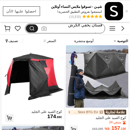
بيجامات شتوية مقاس كبير
شيـن - تسوقوا ملابس النساء أونلاين
×
motf
احصلوا عليها الآن
استمتعوا بعروض التطبيق الحصرية!
(10,830)
فستان يخفي الكرش
dazy
فستان اكمام طويله
التوصية
أوسع منتشرة
السعر
تصنيف
بيجامات شتوية مقاس كبير
motf
كوخ الصيد على الجليد
UIMOSO Store BTG EU
174
.88€
كوخ الصيد على الجليد
متبقي 24
157
163.28€
%3-
.13€