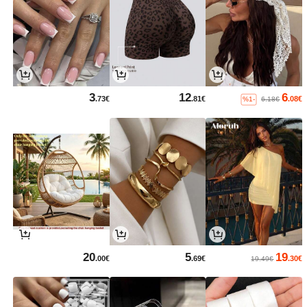
3
12
6
.73€
.81€
.08€
%1-
6.18€
20
5
19
.00€
.69€
.30€
19.49€