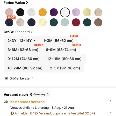
als Eid Al-Fitr Geschenk
Farbe: Weiss
Größe
Standard
10 left
2-3Y
-
13-14Y
1-3M
(56-62 cm)
19 left
10 left
3-6M
(62-68 cm)
6-9M
(68-74 cm)
9-12M
(74-80 cm)
12-18M
(80-86 cm)
18-24M
(86-92 cm)
2-3Y
(92-98 cm)
Größenberater
Versand nach
Germany
Kostenloser Versand
Voraussichtliche Lieferung:
18 Aug. - 21 Aug.
Anmelden & 12X Versandcoupons erhalten (Wert 32,07€)