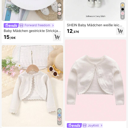
11
6
SHEIN Baby Mädchen weiße leicht
Forward freedom
e gestrickte Strickjacke mit dekorat
12
Baby Mädchen gestrickte Strickjac
,37€
ivem Besatz
ke mit Blumenstickerei
15
,10€
14
JoyKnit