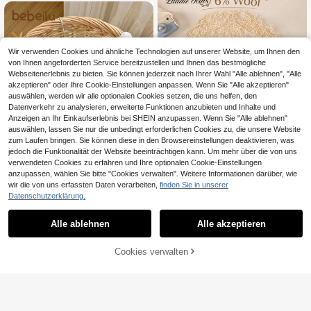
Wir verwenden Cookies und ähnliche Technologien auf unserer Website, um Ihnen den
von Ihnen angeforderten Service bereitzustellen und Ihnen das bestmögliche
Webseitenerlebnis zu bieten. Sie können jederzeit nach Ihrer Wahl "Alle ablehnen", "Alle
akzeptieren" oder Ihre Cookie-Einstellungen anpassen. Wenn Sie "Alle akzeptieren"
auswählen, werden wir alle optionalen Cookies setzen, die uns helfen, den
Datenverkehr zu analysieren, erweiterte Funktionen anzubieten und Inhalte und
Anzeigen an Ihr Einkaufserlebnis bei SHEIN anzupassen. Wenn Sie "Alle ablehnen"
auswählen, lassen Sie nur die unbedingt erforderlichen Cookies zu, die unsere Website
zum Laufen bringen. Sie können diese in den Browsereinstellungen deaktivieren, was
jedoch die Funktionalität der Website beeinträchtigen kann. Um mehr über die von uns
verwendeten Cookies zu erfahren und Ihre optionalen Cookie-Einstellungen
anzupassen, wählen Sie bitte "Cookies verwalten". Weitere Informationen darüber, wie
9
wir die von uns erfassten Daten verarbeiten,
finden Sie in unserer
25
Datenschutzerklärung.
Elladie kids
Elladie kids Baby Mädchen Neue H
Bebeilu
erbst und Winter Strick Strickjacke.
#4 Bestseller
in zurück zur Schule Strickwaren für Baby-Mädchen
Alle ablehnen
Alle akzeptieren
SHEIN Baby Mädchen Strickjacke
Das einzigartige Design mit wellenf
Mit V-ausschnitt Und Süßen Design
(1000+)
14
örmiger Spitzenverziehrung zeigt d
,49€
s Darauf, Lange Ärmel
10
ZUM WARENKORB
en besonderen Modestil von Mädch
Cookies verwalten
JETZT EINKAUFEN
,49€
en, geeignet für Eltern-Kind-Zeit, P
HINZUFÜGEN
artys, Outdoor-Aktivitäten, Festlich
keiten wie Halloween und Weihnac
hten