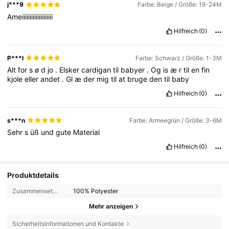
j***9
Farbe: Beige / Größe: 18-24M
Ameiiiiiiiiiiiiiiiiiiii
Hilfreich
(0)
P***l
Farbe: Schwarz / Größe: 1-3M
Alt
for
s
ø
d
jo
.
Elsker
cardigan
til
babyer
.
Og
is
æ
r
til
en
fin
kjole
eller
andet
.
Gl
æ
der
mig
til
at
bruge
den
til
baby
Hilfreich
(0)
s***n
Farbe: Armeegrün / Größe: 3-6M
Sehr
s
üß
und
gute
Material
Hilfreich
(0)
Produktdetails
Zusammensetzung:
100% Polyester
Mehr anzeigen
Sicherheitsinformationen und Kontakte