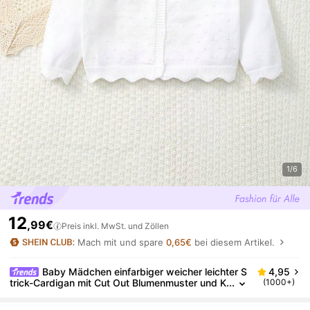
1/6
12
,99€
Preis inkl. MwSt. und Zöllen
Mach mit und spare
0,65€
bei diesem Artikel.
Baby Mädchen einfarbiger weicher leichter S
4,95
trick-Cardigan mit Cut Out Blumenmuster und K
(1000+)
nöpfen, Langarm, geeignet für alle Jahreszeiten
zum Tragen zu Hause oder zum Kombinieren, auch