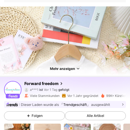
17K Follower
4,94
Mehr anzeigen
17K Follower
4,94
Forward freedom
a***1
ist
Vor 1 Tag
gefolgt
m***2
ist am Durchsuchen
Viele Stammkunden
Vor 1 Jahr gegründet
99K+ Kürzlich v
17K Follower
4,94
Dieser Laden wurde als
「Trendgeschäft」
ausgewählt
Folgen
Alle Artikel
17K Follower
4,94