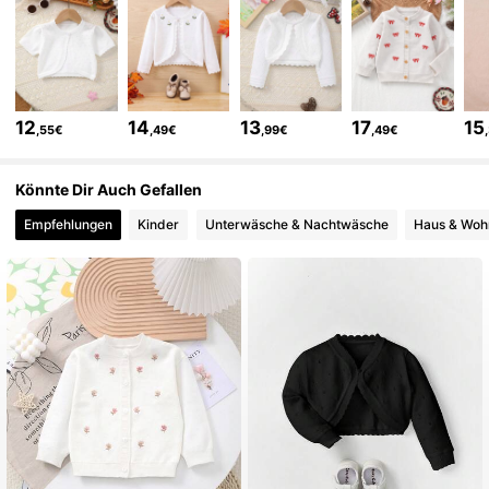
17K Follower
4,94
17K Follower
4,94
12
14
13
17
15
,55€
,49€
,99€
,49€
17K Follower
4,94
Könnte Dir Auch Gefallen
Empfehlungen
Kinder
Unterwäsche & Nachtwäsche
Haus & Woh
17K Follower
4,94
17K Follower
4,94
17K Follower
4,94
17K Follower
4,94