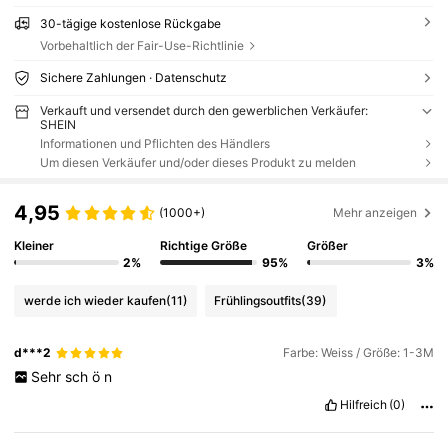
30-tägige kostenlose Rückgabe
Vorbehaltlich der Fair-Use-Richtlinie
Sichere Zahlungen · Datenschutz
Verkauft und versendet durch den gewerblichen Verkäufer:
SHEIN
Informationen und Pflichten des Händlers
Um diesen Verkäufer und/oder dieses Produkt zu melden
4,95
(1000+)
Mehr anzeigen
Kleiner
Richtige Größe
Größer
2%
95%
3%
werde ich wieder kaufen
(11)
Frühlingsoutfits
(39)
d***2
Farbe: Weiss / Größe: 1-3M
Sehr
sch
ö
n
Hilfreich
(0)