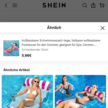
Ähnlich
Aufblasbarer Schwimmsessel/-liege, faltbarer aufblasbarer
Poolsessel für den Sommer, geeignet für Spa-Zentren,
Schwimmbäder, Strandpartys, Urlaub, multifunktionaler
Schwebender Stuhl
Poolparty Sommer Outdoor Wasser Unterhaltung
5,66€
Schwimmsessel, tragbare Schwimmsessel-Liege, ideal für
Reisen, Sommer Geburtstaggeschenke, Partygeschenke,
Studentengeschenke
Ähnliche Artikel