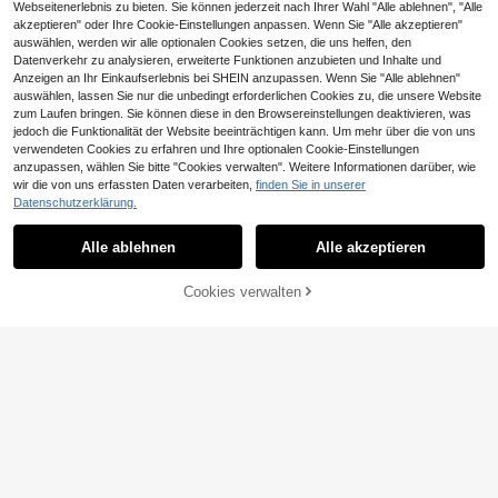
mmpool-Schwebebett für Erwachs
Webseitenerlebnis zu bieten. Sie können jederzeit nach Ihrer Wahl "Alle ablehnen", "Alle
ene Urlaub & Erholung
akzeptieren" oder Ihre Cookie-Einstellungen anpassen. Wenn Sie "Alle akzeptieren"
auswählen, werden wir alle optionalen Cookies setzen, die uns helfen, den
Datenverkehr zu analysieren, erweiterte Funktionen anzubieten und Inhalte und
Anzeigen an Ihr Einkaufserlebnis bei SHEIN anzupassen. Wenn Sie "Alle ablehnen"
#4 Bestbewertet
in Schwimmbecken-Schwimmhilfen
auswählen, lassen Sie nur die unbedingt erforderlichen Cookies zu, die unsere Website
29 übrig
Erwachsene Doppelkammerschwim
zum Laufen bringen. Sie können diese in den Browsereinstellungen deaktivieren, was
mring mit Rückenlehne, aufblasbare
#4 Bestbewertet
#4 Bestbewertet
in Schwimmbecken-Schwimmhilfen
in Schwimmbecken-Schwimmhilfen
jedoch die Funktionalität der Website beeinträchtigen kann. Um mehr über die von uns
r gestreifter Schwimmring, aufblasb
2
29 übrig
29 übrig
verwendeten Cookies zu erfahren und Ihre optionalen Cookie-Einstellungen
,78€
arer Schwimmkörper, Sommerstran
#4 Bestbewertet
in Schwimmbecken-Schwimmhilfen
anzupassen, wählen Sie bitte "Cookies verwalten". Weitere Informationen darüber, wie
d-Essential, Strandzubehör, Poolsc
wir die von uns erfassten Daten verarbeiten,
finden Sie in unserer
29 übrig
hwimmkörper, geeignet zum Treibe
n im Wasserpark (Griff Farbe zufälli
Datenschutzerklärung.
Ähnliche vorrätige Artikel anzeigen
Alle ansehen
g)
Aufblasbares Pool-Schwimmbrett,
3
Wasser-Liegestuhl mit Rückenlehn
Alle ablehnen
Alle akzeptieren
,68€
Sorry, dieses Produkt ist ausverkauft.
e, aus verdicktem PVC-Material, at
5/1 Stück zufällige Farbe PVC Pool
mungsaktives Mesh-Gewebe, das
Wasserspiel Zubehör, Erwachsenen
36 übrig
Sie nicht schwitzen lässt, geeignet
Cookies verwalten
AUSVERKAUFT
Party Spaß Requisiten, Sommer Po
2
für Strandnutzung, Sommerurlaub,
,48€
ol zufällige Farbe Tauchspielzeug,
Poolpartys, Wasserspiele und Pool-
4-in-1 aufblasbarer Sonnenliege -
pädagogisches Wurfspielzeug, Out
Schwimmartikel
Sonnenbank Schwimmbad, schwi
door Pool Geschenke, Schwimmzu
24 übrig
mmende Poolliege, Lässig-Schwim
behör, geeignet für Strand, Pool, Ba
3
,98€
mspielzeug, wassergefüllte Sonnen
dezimmer, kann auch an Hallowee
liege, aufblasbarer Erwachsenenpo
n, Weihnachten, Thanksgiving, Poo
ol
ls, Poolschwimmreifen, Poolzubehö
r, Poolspielzeug, Poolartikel, Pooles
sentials, Schwimmbadspielzeug ve
1 Stück Wassermelonen-/Ananas-
rwendet werden
Muster PVC + atmungsaktives Mes
16 übrig
h aufblasbares Schwimmliege, aufb
7
,40€
-1%
7,49€
lasbarer Schwimmsessel, Pool-Sch