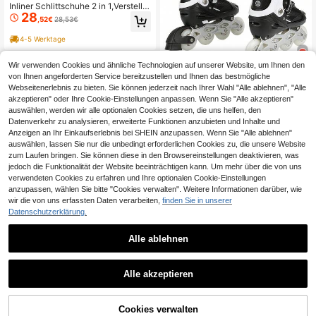
Inliner Schlittschuhe 2 in 1,Verstellb
28
are Inline-Skates Inline Rollschuhe
,52€
28,53€
Jungen Mädchen Anfänger Damen
Herren
4-5 Werktage
Wir verwenden Cookies und ähnliche Technologien auf unserer Website, um Ihnen den
von Ihnen angeforderten Service bereitzustellen und Ihnen das bestmögliche
8
Webseitenerlebnis zu bieten. Sie können jederzeit nach Ihrer Wahl "Alle ablehnen", "Alle
akzeptieren" oder Ihre Cookie-Einstellungen anpassen. Wenn Sie "Alle akzeptieren"
Inlineskates – Anfänger-Skates – V
21
erstellbare Skates für Damen und H
auswählen, werden wir alle optionalen Cookies setzen, die uns helfen, den
,92€
erren – Geeignet für Jungen, Mädch
Datenverkehr zu analysieren, erweiterte Funktionen anzubieten und Inhalte und
en, Anfänger, Frauen und Männer –
Anzeigen an Ihr Einkaufserlebnis bei SHEIN anzupassen. Wenn Sie "Alle ablehnen"
4-5 Werktage
Größe S (27–32) / Größe M (32–37)
auswählen, lassen Sie nur die unbedingt erforderlichen Cookies zu, die unsere Website
zum Laufen bringen. Sie können diese in den Browsereinstellungen deaktivieren, was
jedoch die Funktionalität der Website beeinträchtigen kann. Um mehr über die von uns
verwendeten Cookies zu erfahren und Ihre optionalen Cookie-Einstellungen
anzupassen, wählen Sie bitte "Cookies verwalten". Weitere Informationen darüber, wie
8
wir die von uns erfassten Daten verarbeiten,
finden Sie in unserer
Datenschutzerklärung.
Inlineskates für Anfänger – Verstellb
19
are Skates für Damen und Herren –
,61€
Geeignet für Jungen, Mädchen, Anf
Alle ablehnen
änger, Frauen und Männer – Größe
4-5 Werktage
S (27–32) / Größe M (32–37)
Alle akzeptieren
ZUM WARENKORB
Cookies verwalten
JETZT EINKAUFEN