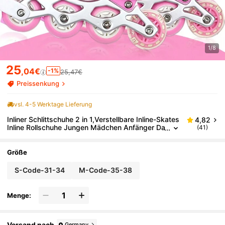
1/8
25
,04€
-1%
25,47€
Preissenkung
vsl. 4-5 Werktage Lieferung
Inliner Schlittschuhe 2 in 1,Verstellbare Inline-Skates
4,82
Inline Rollschuhe Jungen Mädchen Anfänger Da
(41)
men Herren
Größe
S-Code-31-34
M-Code-35-38
Menge:
Versand nach
Germany