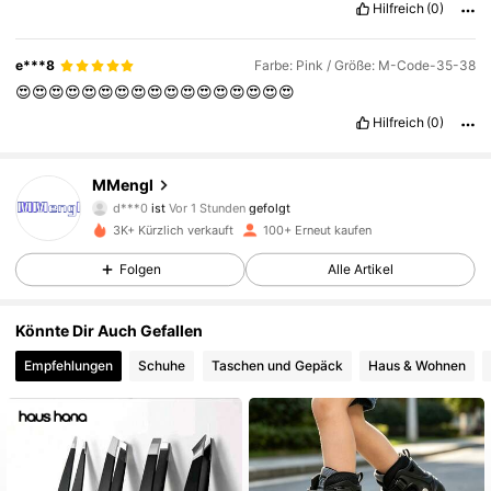
Hilfreich
(0)
e***8
Farbe: Pink / Größe: M-Code-35-38
😍😍😍😍😍😍😍😍😍😍😍😍😍😍😍😍😍
Hilfreich
(0)
1.2K Follower
4,77
MMengl
d***0
ist
Vor 1 Stunden
gefolgt
Á***a
ist am Durchsuchen
3K+ Kürzlich verkauft
100+ Erneut kaufen
1.2K Follower
4,77
Folgen
Alle Artikel
1.2K Follower
4,77
Könnte Dir Auch Gefallen
Empfehlungen
Schuhe
Taschen und Gepäck
Haus & Wohnen
1.2K Follower
4,77
1.2K Follower
4,77