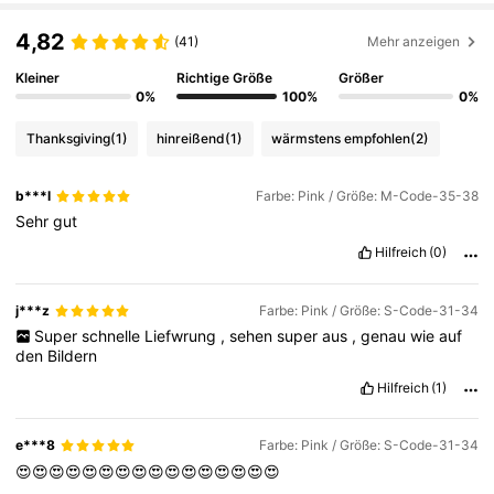
4,82
(41)
Mehr anzeigen
Kleiner
Richtige Größe
Größer
0%
100%
0%
Thanksgiving
(1)
hinreißend
(1)
wärmstens empfohlen
(2)
b***l
Farbe: Pink / Größe: M-Code-35-38
Sehr
gut
Hilfreich
(0)
j***z
Farbe: Pink / Größe: S-Code-31-34
Super
schnelle
Liefwrung
,
sehen
super
aus
,
genau
wie
auf
den
Bildern
Hilfreich
(1)
e***8
Farbe: Pink / Größe: S-Code-31-34
😍😍😍😍😍😍😍😍😍😍😍😍😍😍😍😍