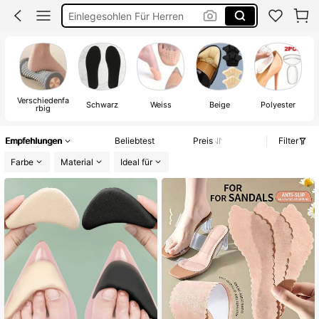
Schuheinlagen Damen
Schuh Polster
Fersenpolster
Verschiedenfa
Schwarz
Weiss
Beige
Polyester
rbig
Empfehlungen
Beliebtest
Preis
Filter
Farbe
Material
Ideal für