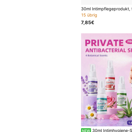
15 übrig
7,85€
30ml Intimhygiene-Spray; 4 Sorten: Aloe Vera, Kamille, Lavendel, Rose; lindert Trockenheit; nicht klebrig; sanft und nicht reizend; trag
NEW