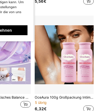
5,56€
htigen kann. Um
nstellungen
ir die von uns
lehnen
& Stumpfheit, Balanciert Intime Flora, Reduziert Geruch, Pflegt Intime Gesundheit, Kehrt Zurück Zu Jungfräulichen Tagen
OceAura 100g Großpackung Intimpuder, hält die Haut trocken und kühl, geeignet für die ganze Familie. Auch als Damen-Deodorant-Puder, verhindert Scheuern.
5 übrig
6,32€