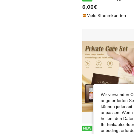
6,00€
Viele Stammkunden
Wir verwenden Co
angeforderten Ser
können jederzeit 
anpassen. Wenn Si
helfen, den Date
Ihr Einkaufserle
Ätherisches Öl für den Intimbereich, Feuchtigkeit spendend & straffend, aufhellend & aufpolsternd, verbessert Trübheit & Erschlaffung, straffer & hydratisierter, Intimpflege & -erhaltung, 
NEW
unbedingt erford