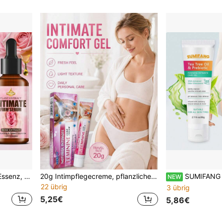
Rose Intimate Straffungs-Essenz, mit Rosenextrakt-Pflege, natürliche pflanzliche Formel, sanft und hautfreundlich, straffend und feuchtigkeitsspendend, verbessert das Wohlbefinden, 30ml
20g Intimpflegecreme, pflanzliche Inhaltsstoffe, sanft und nicht reizend, hemmt Gerüche, beruhigend, tragbar, schnell filmbildend, schnell absorbierend, nicht klebrig, nicht fettig
SUMIFANG Teebaumöl Präbiotisches Intimpflegegel mit Cranberry-Extrak
NEW
22 übrig
3 übrig
5,25€
5,86€