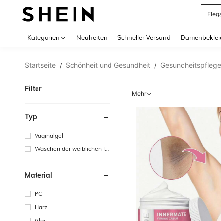
Somm
Use up 
Kategorien
Neuheiten
Schneller Versand
Damenbeklei
Startseite
Schönheit und Gesundheit
Gesundheitspflege
/
/
Filter
Mehr
Typ
Vaginalgel
Waschen der weiblichen In
timbereiche
Material
PC
Harz
Glas