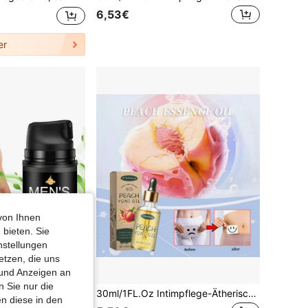
6,53€
er
von Ihnen
 bieten. Sie
nstellungen
etzen, die uns
 und Anzeigen an
 Sie nur die
möl, Zaubernuss, Ringelblume und Aloe Vera Pflanzenextrakten angereichert, erhält die Gesundheit und bietet ganztägige Frische, 50g
30ml/1FL.Oz Intimpflege-Ätherisches Öl für Frauen, Intimöl, verbessert Trübheit und Schlaffheit, straffer und feuchter, Pflege- und Erhaltungs-Ätherisches Öl, zurück zu jugendlichen Tagen
n diese in den