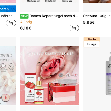
paren
ung, Intimpflege Öl, Wiedererlangung des jugendlichen Glanzes
Damen Reparaturgel nach der Rasur, Pflegeöl nach der Rasur & Haarentfernung, macht Haare weich, spendet Feuchtigkeit & pflegt, nährt, glättet & strafft die Haut, geeignet für Bart, Achseln, Beine, Arme, Intimbereiche, Brust, Ganzkörperanwendung 60g
NEW
4 übrig
5,95€
6,18€