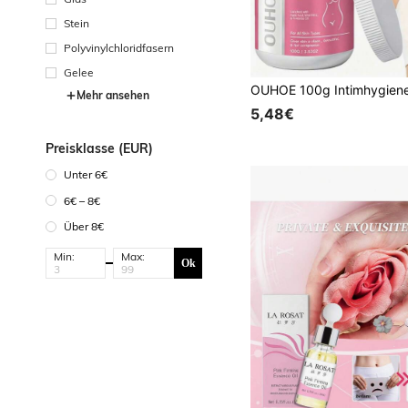
Stein
Polyvinylchloridfasern
Gelee
Mehr ansehen
5,48€
Preisklasse (EUR)
Unter 6€
6€ – 8€
Über 8€
Min:
Max:
Ok