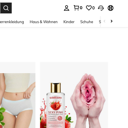
0
0
ess Enter to select.
errenkleidung
Haus & Wohnen
Kinder
Schuhe
Schmuck & Acces