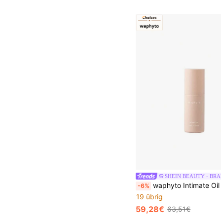
SHEIN BEAUTY - BR
waphyto Intimate Oil
-6%
19 übrig
59,28€
63,51€