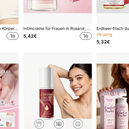
OUHOE 100g Intimhygiene Körperaufhellende Pflegecreme für dunkle Achseln, Gelenke, Innenseiten der Oberschenkel, feuchtigkeitsspendende Hautpflegecreme für Körper und Intimbereiche
Intimcreme für Frauen in Rosarot, 40g, sanfte Formel, tiefenwirksam nährend & feuchtigkeitsspendend, verbessert Mattheit, schafft glatten jugendlichen rosigen Glanz, pflegt die Intimhaut
19 übrig
5,42€
5,32€