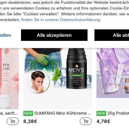
10 übrig
6,07€
gen deaktivieren, was jedoch die Funktionalität der Website beeinträc
5,69€
5,75€
n uns verwendeten Cookies zu erfahren und Ihre optionalen Cookie-Ei
n Sie bitte "Cookies verwalten". Weitere Informationen darüber, wie w
verarbeiten,
finden Sie in unserer Datenschutzerklärung.
alten
Alle akzeptieren
Alle ab
erend, frisch und nicht klebrig, zufällige Verpackung
SUMIFANG Minz-Kühlcreme für die Intimpflege von Männern, Teebaum & Aloe Vera pH-ausgeglichen, erfrischende Intimpflege für aktive Männer, alkoholfrei, geruchsneutralisierend, 50g
20g Probiotisches Balance Gel, Feuchtigkeitsspendend & Nährend, Verbessert Trockenheit 
NEW
NEW
6,28€
4,78€