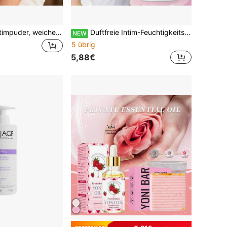
OceAura 100g Intimpuder, weiches Hautpuder. Geeignet zur Anwendung nach dem Baden und Sport, hält die Haut trocken und nicht klebrig, frisch und angenehm. Geeignet für Männer und Frauen, geeignet für alle Hauttypen. Für Frauen kann es auch helfen, Gerüche durch Reibung zu verhindern.
Duftfreie Intim-Feuchtigkeitslotion mit Kokosnuss-Extrakt, tiefe Hydratation, sanft und nicht reizend, tägliche Pflege für Intimbereiche, mit Pumpkopf für bequeme persönliche Pflege, 80ml
NEW
5 übrig
5,88€