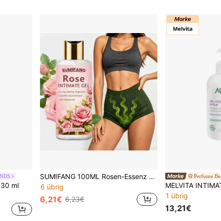
SUMIFANG 100ML Rosen-Essenz Körperpflege Nährgel, sanfte Pflege, tragbar für den Heimgebrauch, beruhigt Trockenheit und Unbehagen, langanhaltender Duft, geeignet für die empfindliche Intimhaut von Frauen
ANDS
Perfume Be
 30 ml
MELVITA INTIMA
6 übrig
1 übrig
6,21€
6,23€
13,21€