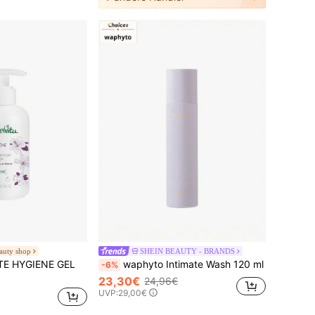
auty shop
SHEIN BEAUTY - BRANDS
TE HYGIENE GEL
waphyto Intimate Wash 120 ml
-6%
23,30€
24,96€
UVP:
29,00€