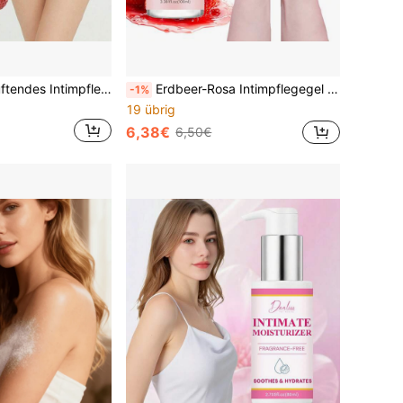
Erdbeer-frisch duftendes Intimpflegeöl, beruhigt und befeuchtet Intimbereiche, pflegt sanft die empfindliche Haut der Intimpartien, bietet langanhaltende Feuchtigkeit und Weichheit, Intimpflege, 30ml
Erdbeer-Rosa Intimpflegegel mit Polygonum und Kamille, hilft dunkle Pigmentierung zu mildern, beruhigt Unbehagen, bietet sanfte tägliche Reinigung und Pflege des Intimbereichs, 100ml
-1%
19 übrig
6,38€
6,50€