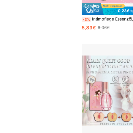
0,23€ s
Intimpflege Essenzöl, nährend und feuchtigkeitsspendend, aufhellend und straffend, Verbesserung von Trübheit und Schlaffheit, mehr Straffung und Feuchtigkeitsversorg
-3%
5,83€
6,06€