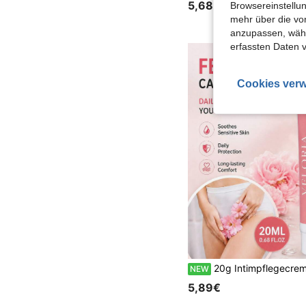
5,68€
Browsereinstellun
mehr über die vo
anzupassen, wähle
erfassten Daten 
Cookies verw
20g Intimpflegecreme, sanft und nicht reizend, geruchsreduzierend und beruhigend, tragbare Reisegröße, schnell filmbildend, schnell absorbi
NEW
5,89€