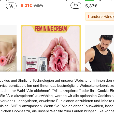
6,21€
6,27€
5,37€
1
andere Händl
okies und ähnliche Technologien auf unserer Website, um Ihnen den 
vice bereitzustellen und Ihnen das bestmögliche Webseitenerlebnis zu
nach Ihrer Wahl "Alle ablehnen", "Alle akzeptieren" oder Ihre Cookie-Ei
e "Alle akzeptieren" auswählen, werden wir alle optionalen Cookies s
nverkehr zu analysieren, erweiterte Funktionen anzubieten und Inhalte
0,06€ sparen
bnis bei SHEIN anzupassen. Wenn Sie "Alle ablehnen" auswählen, lassen
romantischer frischer leichter Duft, zurück zu jugendlichen Tagen
1 Box 50g Intimpflegecreme für Frauen, Intim-Feuchtigkeitscreme, nährende straffende und aufpolsternde Pflege, feuchtigkeitsspendende nährende Creme für Frauen, reparierende Feuchtigkeitspflege gegen Trockenheit, tägliche Pflege, angenehm feuchtigkeitsspendend, geeignet für die Intimpflege von Frauen
SUMIFANG Leicht duftende Herrenpflege-Lotion, langanhaltende Geruchsentfernung, mit Teebau
-1%
NEW
erlichen Cookies zu, die unsere Website zum Laufen bringen. Sie könne