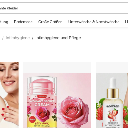
erkleid Damen
and down arrow keys to navigate search Zuletzt gesucht and Suche und Finde. Pr
dung
Bademode
Große Größen
Unterwäsche & Nachtwäsche
H
Intimhygiene
Intimhygiene und Pflege
/
/