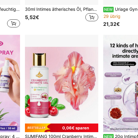
30ml Intimpflegeprodukt, feuchtigkeitsspendend & hydratisierend, langanhaltende Rosigkeit, verbessert Trübheit & Erschlaffung, fester & hydratisierter, kehrt zu jugendlichen Tagen zurück, Körperpflege
30ml Intimes ätherisches Öl, Pflanzenextrakt, straffend und feuchtigkeitsspendend für Intimbereiche, verbessert Erschlaffung und Mattheit, stellt jugendliches Gefühl wieder her, Körperpflegeprodukt für Frauenhygiene
Uriage Gyn-Phy Erfrischendes Intimhygiene-Gel 50
NEW
29 übrig
5,52€
21,32€
0,06€ sparen
bares Design für die Verwendung jederzeit und überall.
SUMIFANG 100ml Cranberry Intimpflegegel, reich an probiotischen Schutzstoffen, nährende und reparierende Eigenschaften, sanfte Pflege für empfindliche Haut, reduziert Reizungen, sanfte Reinigung, bietet ausgewogene Pflege
20g Intimpflegecreme, sanft und nicht reizend, geruchshemmend, ber
NEW