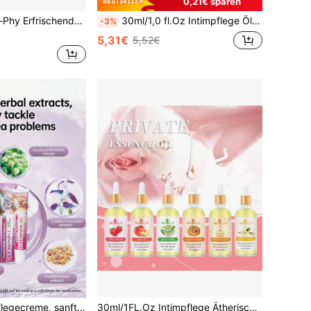
0,21€ sparen
0ml - Glyco-Gyn Complex, Hautverträglichkeit Dermatologisch Bestätigt
30ml/1,0 fl.Oz Intimpflege Öl, Intimseife, feuchtigkeitsspendend und nährend, Verbesserung von Trübheit und Schlaffheit, straffend und befeuchtend, Wiederherstellung der Jugendlichkeit, Intimgesundheitspflege, Körperpflege
-3%
5,31€
5,52€
uhigend, praktisch zu tragen, schnell filmbildend, schnell einziehend, nicht klebrig, nicht fettig
30ml/1FL.Oz Intimpflege Ätherisches Öl, feuchtigkeitsspendend und nährend, Verbesserung von Trübheit und Schlaffheit, straffend und befeuchtend, Geruchsbeseitigung, pH-Wert-Erhaltung, Körperpflege