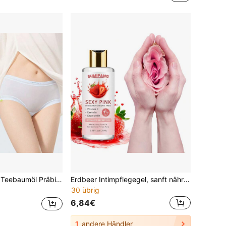
t, milder Duft, langanhaltende Frische, pH-ausgeglichen, nicht reizend für empfindliche Intimhaut, 60g
Erdbeer Intimpflegegel, sanft nährend und feuchtigkeitsspendend, frisch und angenehm, verbessert Trübungen, geeignet für den täglichen Gebrauch, geeignet für empfindliche Haut, 100ml
30 übrig
6,84€
1
andere Händler