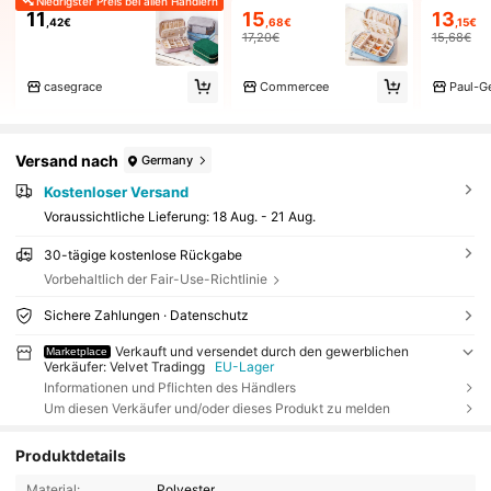
Niedrigster Preis bei allen Händlern
11
15
13
,42€
,68€
,15€
17,20€
15,68€
casegrace
Commercee
Paul-G
Versand nach
Germany
Kostenloser Versand
Voraussichtliche Lieferung:
18 Aug. - 21 Aug.
30-tägige kostenlose Rückgabe
Vorbehaltlich der Fair-Use-Richtlinie
Sichere Zahlungen · Datenschutz
Verkauft und versendet durch den gewerblichen
Marketplace
Verkäufer: Velvet Tradingg
EU-Lager
Informationen und Pflichten des Händlers
Um diesen Verkäufer und/oder dieses Produkt zu melden
Produktdetails
Material:
Polyester