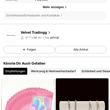
Mehr anzeigen
Sicherheitsinformationen und Kontakte
9 Follower
4,00
Velvet Tradingg
d***a
ist
Vor 1 Tag
gefolgt
9 Follower
4,00
9 Follower
4,00
Folgen
Alle Artikel
9 Follower
4,00
9 Follower
4,00
Könnte Dir Auch Gefallen
9 Follower
4,00
Empfehlungen
Werkzeug & Heimwerkerbedarf
Schönheit und Gesu
9 Follower
4,00
9 Follower
4,00
9 Follower
4,00
9 Follower
4,00