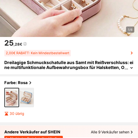
1/6
25
,28€
2,00€ RABATT: Kein Mindestbestellwert
Dreilagige Schmuckschatulle aus Samt mit Reißverschluss: ei
ne multifunktionale Aufbewahrungsbox für Halsketten, O
hrringe, Ringe und Uhren; Ideal für Reisen und um alles o
rganisiert zu haben; Ein perfektes Geschenk für den Valentin
stag und den Muttertag.
Farbe: Rosa
30 übrig
Andere Verkäufer auf SHEIN
Alle 9 Verkäufer sehen