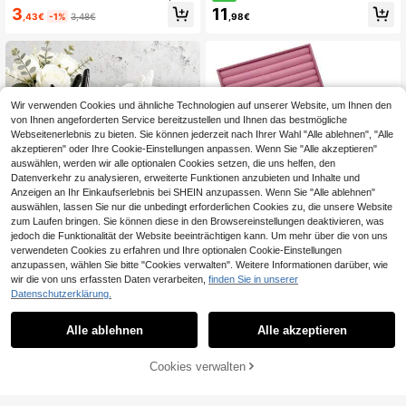
ne PU-Leder Schmuckaufbewahru
mit Reißverschluss, große Kapazität
3
11
,43€
-1%
3,48€
,98€
ngsbox mit Spiegel, Schmuckorgani
Schmuckaufbewahrungsbox mit 2 a
zer Geschenk für Frauen, einfacher
bnehmbaren Trennwänden, Ohrring
Reise- & Heim-Schmuckkasten, tra
e, Ringe, Armbänder, Halsketten, Ha
gbare Reißverschluss-Aufbewahru
araccessoires Organizer. Geeignet
ngsbox, rosa Reiseessential
als Geschenk für Freundinnen, Freu
nde, Mädchen zu Feiertagen, Gebur
tstagen, Raumdekoration
Wir verwenden Cookies und ähnliche Technologien auf unserer Website, um Ihnen den
von Ihnen angeforderten Service bereitzustellen und Ihnen das bestmögliche
Webseitenerlebnis zu bieten. Sie können jederzeit nach Ihrer Wahl "Alle ablehnen", "Alle
akzeptieren" oder Ihre Cookie-Einstellungen anpassen. Wenn Sie "Alle akzeptieren"
auswählen, werden wir alle optionalen Cookies setzen, die uns helfen, den
Datenverkehr zu analysieren, erweiterte Funktionen anzubieten und Inhalte und
Anzeigen an Ihr Einkaufserlebnis bei SHEIN anzupassen. Wenn Sie "Alle ablehnen"
auswählen, lassen Sie nur die unbedingt erforderlichen Cookies zu, die unsere Website
zum Laufen bringen. Sie können diese in den Browsereinstellungen deaktivieren, was
jedoch die Funktionalität der Website beeinträchtigen kann. Um mehr über die von uns
1 Stück Armband Handmodell Hand
verwendeten Cookies zu erfahren und Ihre optionalen Cookie-Einstellungen
schuh Ring Ständer, Schmuckhalter
(100+)
anzupassen, wählen Sie bitte "Cookies verwalten". Weitere Informationen darüber, wie
für Armbänder, Ringe, Handschuhe
wir die von uns erfassten Daten verarbeiten,
finden Sie in unserer
6
als Aufbewahrungsorganizer, Reise
,18€
Datenschutzerklärung.
accessoire, Geschenk, Raumdekor
ation
4er/1er Schmucktablett Schmucka
ufbewahrungstablett Schmuckdispl
4
Alle ablehnen
Alle akzeptieren
,98€
aytablett Stapelbare Schublade Sc
hmuckaufbewahrungsbox Multifun
ktionale Schmuck- und Accessoire
ZUM WARENKORB
Cookies verwalten
JETZT EINKAUFEN
-Display- und Aufbewahrungsbox S
HINZUFÜGEN
amt-Schmucktablett Gitter-Schmu
cktablett Schmuckbox, Schmuckor