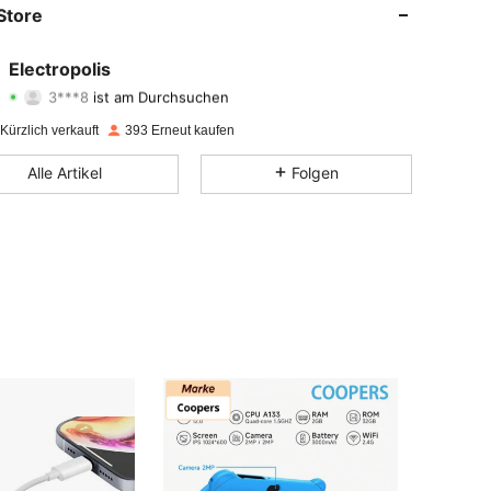
Store
4,66
20K
1.3K
Electropolis
3***8
ist am Durchsuchen
4,66
20K
1.3K
Bewertung
Artikel
Follower
Kürzlich verkauft
393 Erneut kaufen
4,66
20K
1.3K
Alle Artikel
Folgen
4,66
20K
1.3K
4,66
20K
1.3K
4,66
20K
1.3K
4,66
20K
1.3K
4,66
20K
1.3K