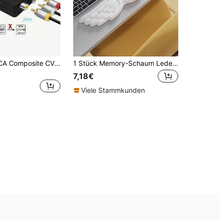
1080P Mini RCA Composite CVBS AV zu HDTV Video Audio Konverter Adapter, unterstützt PAL/NTSC, mit USB Ladekabel für PC Laptop, TV Box, VHS VCR, Kamera, DVD
1 Stück Memory-Schaum Leder Handgelenkauflage, Tastatur Handgelenkauflage, Maus Handgelenkstütze, allmähliche Verdickung, ergonomisches Design, mit Handgelenkauflage, Computer Mauspad, Schmerzlinderung, Tastatur Handgelenkauflage, mit Getränkehalter, rutschfeste PU-Basis
7,18€
Viele Stammkunden