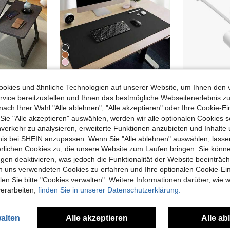
02€ sparen
0,11€ sparen
okies und ähnliche Technologien auf unserer Website, um Ihnen den 
vice bereitzustellen und Ihnen das bestmögliche Webseitenerlebnis zu
Klappbarer Laptoptisch Betttisch, Frühstückstablett Sofatisch Mit 5 Verstellbaren Winkeln, Ergonomischer Betttablett Tisch Mit Getränkehalter, 55,5x32,5x25cm Für Bett Sofa Fensterbank Lesen Frühstück
Handgenähtes Mauspad aus echtem Leder mit extragroßer Größe, E-Sport-Matte für den Schreibtisch im Büro, rutschfest und wasserdicht, geeignet für Arbeitsschreibtische und Lederpads.
-2%
nach Ihrer Wahl "Alle ablehnen", "Alle akzeptieren" oder Ihre Cookie-Ei
6,32€
5,21€
5,32€
e "Alle akzeptieren" auswählen, werden wir alle optionalen Cookies s
nverkehr zu analysieren, erweiterte Funktionen anzubieten und Inhalte
bnis bei SHEIN anzupassen. Wenn Sie "Alle ablehnen" auswählen, lassen
erlichen Cookies zu, die unsere Website zum Laufen bringen. Sie könne
gen deaktivieren, was jedoch die Funktionalität der Website beeinträc
n uns verwendeten Cookies zu erfahren und Ihre optionalen Cookie-Ei
n Sie bitte "Cookies verwalten". Weitere Informationen darüber, wie w
verarbeiten,
finden Sie in unserer Datenschutzerklärung.
alten
Alle akzeptieren
Alle ab