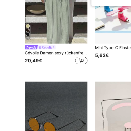
23
Cévolie
Cévolie Damen sexy rückenfreies Kleid mit Schleife, minimalistischer einfarbiger Strandurlaubs-Stil
5,62€
20,49€