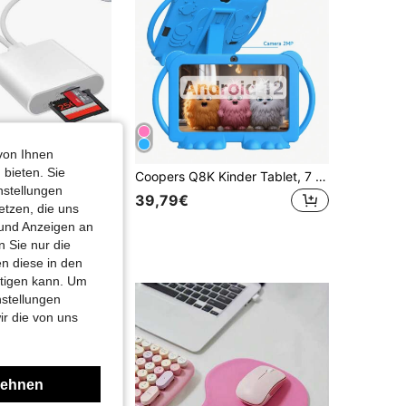
von Ihnen
 bieten. Sie
SD-Kartenleser kompatibel mit iPad, mit Dual-Lightning- und USB-C-Schnittstellen, unterstützt SD-/MicroSD-Karten, Hochgeschwindigkeits-Kameraanzeige, Plug and Play
Coopers Q8K Kinder Tablet, 7 Zoll Tablet für Kinder, Android 12/SC7731E 4-Kern 1,3GHz/2GB RAM 32GB ROM/2,4G WLAN/BT/1024x600 IPS Display/GMS/Elternkontrolle/3000mAh/2MP+2MP Kamera/Mit stoßfester Hülle, Bildung, Spiele (ohne Netzteil)
nstellungen
39,79€
etzen, die uns
 und Anzeigen an
 Sie nur die
n diese in den
htigen kann. Um
nstellungen
ir die von uns
lehnen