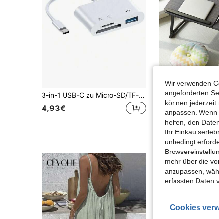
0,
Wir verwenden Co
angeforderten Ser
3-in-1 USB-C zu Micro-SD/TF-Kartenleser Adapter, kompatibel mit 16/15, iPad Pro, Pro/Air, Chromebook XPS, Galaxy S10/S9 und weitere USB-C Geräte
können jederzeit 
9 übrig
4,93€
anpassen. Wenn Si
11,77€
11,79€
helfen, den Date
Ihr Einkaufserle
4-5 Werktage
unbedingt erford
Browsereinstellun
mehr über die vo
anzupassen, wähle
erfassten Daten 
Cookies verw