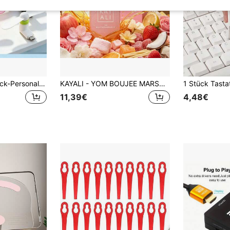
Mini Type-C Einsteck-Personalventilator, tragbarer Handventilator mit Desktop-Clip-Funktion, ultraleiser kleiner Kühlventilator kompatibel mit Type-C Mobilgeräten, Powerbanks, Laptops und Ladegeräten, leichter geräuscharmer Kühler geeignet für Büro, Wohnheim, Reisen, Camping und Outdoor-Aktivitäten, perfekter kompakter Geschenkventilator
KAYALI - YOM BOUJEE MARSHMALLOW | 81 - EAU DE PARFUM
11,39€
4,48€