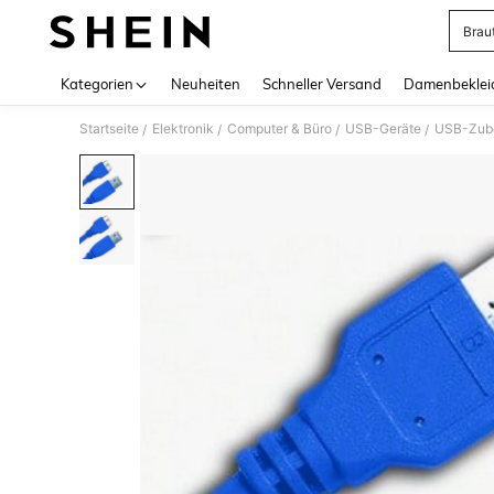
Brau
Use up 
Kategorien
Neuheiten
Schneller Versand
Damenbeklei
Startseite
Elektronik
Computer & Büro
USB-Geräte
USB-Zub
/
/
/
/