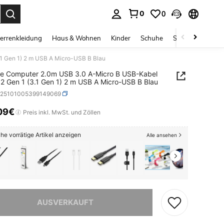
0
0
ess Enter to select.
errenkleidung
Haus & Wohnen
Kinder
Schuhe
Schmuck & Acces
1 Gen 1) 2 m USB A Micro-USB B Blau
e Computer 2.0m USB 3.0 A-Micro B USB-Kabel
2 Gen 1 (3.1 Gen 1) 2 m USB A Micro-USB B Blau
e25101005399149069
09€
ICE AND AVAILABILITY
Preis inkl. MwSt. und Zöllen
he vorrätige Artikel anzeigen
Alle ansehen
ieses Produkt ist ausverkauft.
AUSVERKAUFT