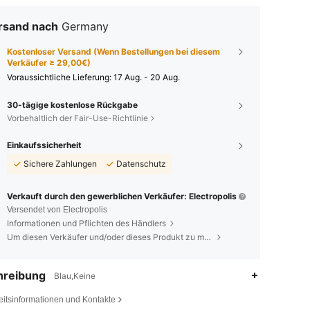
rsand nach
Germany
Kostenloser Versand (Wenn Bestellungen bei diesem
Verkäufer ≥ 29,00€)
Voraussichtliche Lieferung:
17 Aug. - 20 Aug.
30-tägige kostenlose Rückgabe
Vorbehaltlich der Fair-Use-Richtlinie
Einkaufssicherheit
Sichere Zahlungen
Datenschutz
Verkauft durch den gewerblichen Verkäufer: Electropolis
Versendet von Electropolis
Informationen und Pflichten des Händlers
Um diesen Verkäufer und/oder dieses Produkt zu melden
hreibung
Blau,Keine
4,66
20K
1.3K
eitsinformationen und Kontakte
4,66
20K
1.3K