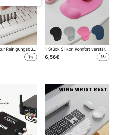
1 Stück Tastatur Reinigungsbürste
1 Stück Silikon Komfort verstärktes rutschfestes Handgelenksauflage Mauspad mit 3D Stereoeffekt, geeignet für das Büro
6,56€