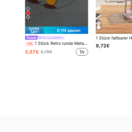
5
0,11€ sparen
CC GLASSES
1 Stück Retro runde Metallbrille für Herren, für Sommerurlaub am Strand, Outdoor, Reisen
-1%
9,72€
5,67€
5,78€