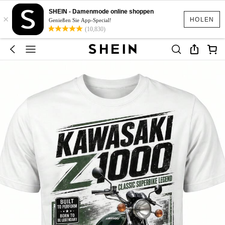
SHEIN - Damenmode online shoppen
×
HOLEN
Genießen Sie App-Special!
(10,830)