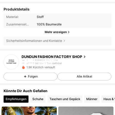
Produktdetails
Material:
Stoff
Zusammensetzung:
100% Baumwolle
Mehr anzeigen
Sicherheitsinformationen und Kontakte
102 Follower
4,63
DUNDUN FASHION FACTORY SHOP
s***u
bezahlt
Vor 1 Tag
a***2
ist
Vor 1 Tag
gefolgt
1.9K Kürzlich verkauft
102 Follower
4,63
Folgen
Alle Artikel
102 Follower
4,63
Könnte Dir Auch Gefallen
Empfehlungen
Schuhe
Taschen und Gepäck
Männer
Haus &
102 Follower
4,63