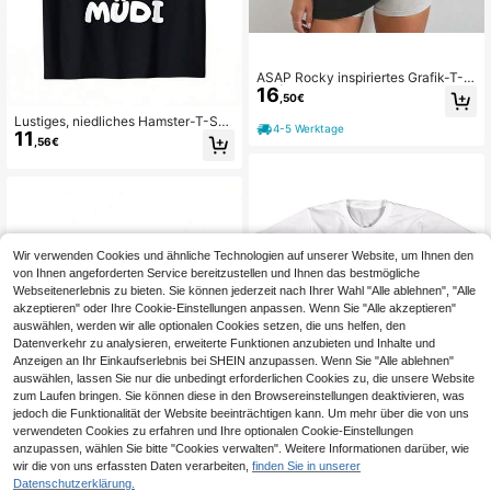
ASAP Rocky inspiriertes Grafik-T-S
16
hirt | Vintage Rap-Konzert Streetwe
,50€
ar T-Shirt
Lustiges, niedliches Hamster-T-Shi
4-5 Werktage
11
rt – "Am Soo Mdi Hamstie" Grafik-T-
,56€
Shirt mit Hamsterrad & Käfig, lässig
es Rundhals-Shirt für Hamsterliebh
aber, für das ganze Jahr geeignet.
Wir verwenden Cookies und ähnliche Technologien auf unserer Website, um Ihnen den
von Ihnen angeforderten Service bereitzustellen und Ihnen das bestmögliche
Webseitenerlebnis zu bieten. Sie können jederzeit nach Ihrer Wahl "Alle ablehnen", "Alle
akzeptieren" oder Ihre Cookie-Einstellungen anpassen. Wenn Sie "Alle akzeptieren"
auswählen, werden wir alle optionalen Cookies setzen, die uns helfen, den
Datenverkehr zu analysieren, erweiterte Funktionen anzubieten und Inhalte und
Anzeigen an Ihr Einkaufserlebnis bei SHEIN anzupassen. Wenn Sie "Alle ablehnen"
auswählen, lassen Sie nur die unbedingt erforderlichen Cookies zu, die unsere Website
zum Laufen bringen. Sie können diese in den Browsereinstellungen deaktivieren, was
jedoch die Funktionalität der Website beeinträchtigen kann. Um mehr über die von uns
verwendeten Cookies zu erfahren und Ihre optionalen Cookie-Einstellungen
anzupassen, wählen Sie bitte "Cookies verwalten". Weitere Informationen darüber, wie
6
wir die von uns erfassten Daten verarbeiten,
finden Sie in unserer
Carfaces Al Pacino Klassischer Film
Datenschutzerklärung.