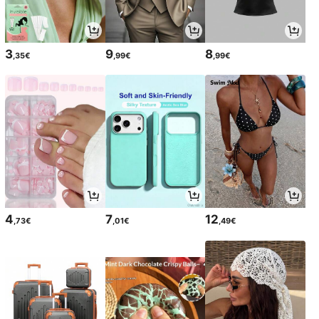
3
9
8
,35€
,99€
,99€
4
7
12
,73€
,01€
,49€