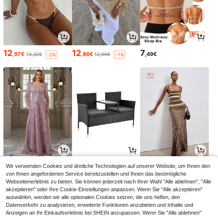
12
12
7
,97€
,86€
,49€
13,32€
12,99€
-2%
-1%
20
9
23
Wir verwenden Cookies und ähnliche Technologien auf unserer Website, um Ihnen den
,00€
,99€
,49€
von Ihnen angeforderten Service bereitzustellen und Ihnen das bestmögliche
Webseitenerlebnis zu bieten. Sie können jederzeit nach Ihrer Wahl "Alle ablehnen", "Alle
akzeptieren" oder Ihre Cookie-Einstellungen anpassen. Wenn Sie "Alle akzeptieren"
auswählen, werden wir alle optionalen Cookies setzen, die uns helfen, den
Datenverkehr zu analysieren, erweiterte Funktionen anzubieten und Inhalte und
Anzeigen an Ihr Einkaufserlebnis bei SHEIN anzupassen. Wenn Sie "Alle ablehnen"