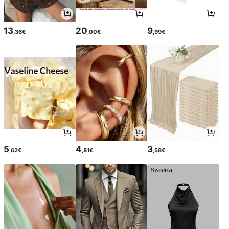
13
20
9
,36€
,00€
,99€
5
4
3
,62€
,81€
,58€