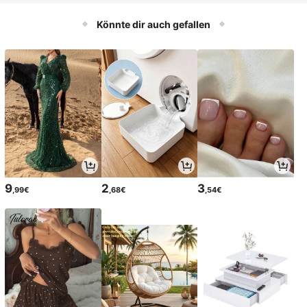
Könnte dir auch gefallen
9
2
3
,99€
,68€
,54€