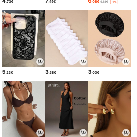
4
7
6
,73€
,49€
,08€
6,18€
-1%
5
3
3
,23€
,38€
,03€