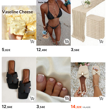
5
12
3
,62€
,49€
,58€
12
3
14
,94€
,54€
,32€
14,42€