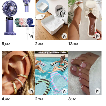
5
2
13
,87€
,68€
,38€
4
2
3
,81€
,78€
,15€