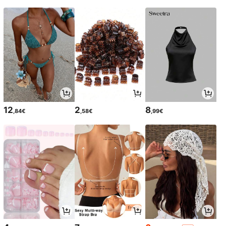
12
2
8
,84€
,58€
,99€