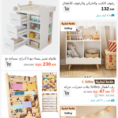
رفوف الكتب والخزائن والرفوف للأطفال
132
.94€
4-5 أيام عمل
طاولة تغيير بيضاء مع 3 أدراج، مساحة تخ
زين واسعة بما في ذلك التخزين الجانبي،
230
256.58€
%10-
.92€
رفوف قابلة للتعديل ومنطقة تغيير مع فوا
صل.
SoBuy
رف أطفال SoBuy بثلاث حجرات، خزانة
47
كتب، رف تخزين للأطفال، رف مونتيسور
47.50€
%1-
.00€
ي، أبيض، العرض * الارتفاع * العمق تقري
RRP: 89.95€
بًا. 61 * 71 * 35 سم KMB100-K-W
تقدر بـ 3 أيام عمل