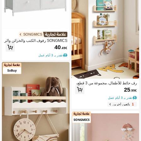
SONGMICS
SONGMICS رفوف الكتب والخزائن والر
فوف
40
.49€
تقدر بـ 3 أيام عمل
رف حائط للأطفال، مجموعة من 3 قطع،
خشبي، 40 سم، رف كتب حائطي للأطفا
25
.99€
ل بتصميم خرز خشبي، رف مونتيسوري،
رف تخزين لغرفة الأطفال، الحمام، غرفة
تقدر بـ 3 أيام عمل
المعيشة
1
بائعين آخرين