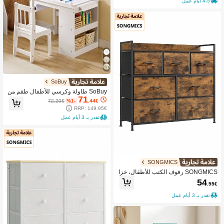
4-5 أيام عمل
100 سم
SoBuy
SoBuy طاولة وكرسي للأطفال طقم من
71
طاولة وكرسي للأطفال لمجموعة جلوس
72.20€
%1-
.44€
الأطفال داخل مجموعة طاولة وكرسي لل
RRP: 149.95€
رسم والألوان للأطفال
تقدر بـ 3 أيام عمل
SONGMICS
SONGMICS رفوف الكتب للأطفال، خزا
ئن وأرفف
54
.55€
تقدر بـ 3 أيام عمل