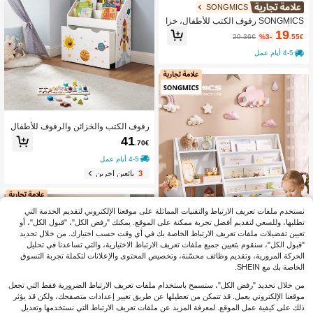
SONGMICS
SONGMICS رفوف الكتب للأطفال، خزا
ئن وأرفف
19
20.36€
%3-
.55€
4-5 أيام عمل
رفوف الكتب والخزائن والرفوف للأطفال
41
.70€
4-5 أيام عمل
3
بائعين آخرين
نستخدم ملفات تعريف الارتباط والتقنيات المماثلة على موقعنا الإلكتروني لتقديم الخدمة التي
تطلبها، وللسعي لتقديم أفضل تجربة ممكنة على الموقع. يمكنك "رفض الكل"، "قبول الكل"، أو
تعيين تفضيلات ملفات تعريف الارتباط الخاصة بك في أي وقت حسب اختيارك. من خلال تحديد
"قبول الكل"، سنقوم بتعيين جميع ملفات تعريف الارتباط الاختيارية، والتي تساعدنا في تحليل
الحركة المرورية، وتقديم وظائف محسّنة، وتخصيص المحتوى والإعلانات لتكملة تجربة التسوق
الخاصة بك مع SHEIN.
SONGMICS
من خلال تحديد "رفض الكل"، ستسمح باستخدام ملفات تعريف الارتباط الضرورية فقط التي تجعل
SONGMICS رفوف الكتب والخزائن والر
موقعنا الإلكتروني يعمل. قد تتمكن من تعطيلها عن طريق تغيير إعدادات متصفحك، ولكن قد يؤثر
فوف للأطفال
30
ذلك على كيفية عمل الموقع. لمعرفة المزيد عن ملفات تعريف الارتباط التي نستخدمها وتعديل
32.40€
%7-
.02€