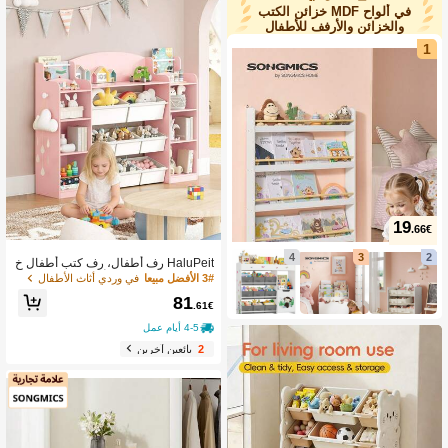
في ألواح MDF خزائن الكتب
والخزائن والأرفف للأطفال
1
19
.66€
4
3
2
HaluPeit رف أطفال، رف كتب أطفال خ
شبي، رف ألعاب مع 8 أدراج قماشية لغرف
3# الأفضل مبيعا
في وردي أثاث الأطفال
ة الأطفال، غرفة المعيشة، غرفة الدراس
81
ة، لون وردي، المقاس 30 * 140 * 104
.61€
سم
4-5 أيام عمل
2
بائعين آخرين