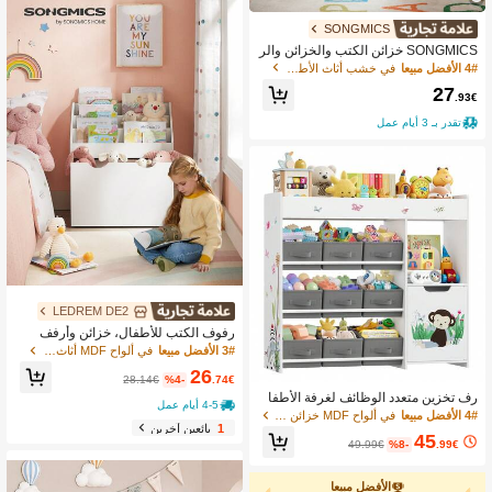
SONGMICS
SONGMICS خزائن الكتب والخزائن والر
فوف
4# الأفضل مبيعا
في خشب أثاث الأطفال
27
.93€
تقدر بـ 3 أيام عمل
LEDREM DE2
رفوف الكتب للأطفال، خزائن وأرفف
3# الأفضل مبيعا
في ألواح MDF أثاث الأطفال
26
28.14€
%4-
.74€
رف تخزين متعدد الوظائف لغرفة الأطفا
4-5 أيام عمل
ل، منظم ألعاب مع 9 صناديق تخزين، لغر
4# الأفضل مبيعا
في ألواح MDF خزائن الكتب والخزائن والأرفف للأطفال
فة الأطفال والنوم، باللون الأبيض
1
بائعين آخرين
45
49.99€
%8-
.99€
الأفضل مبيعا