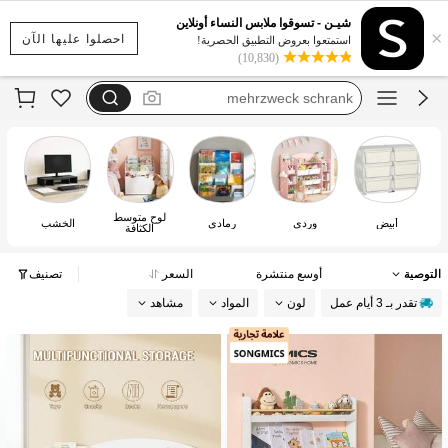
kinderzimmer möbel
شيـن - تسوقوا ملابس النساء أونلاين
×
kinderzimmer bücher regal
احصلوا عليها الآن
استمتعوا بعروض التطبيق الحصرية!
(10,830)
خزانة العاب
mehrzweck schrank
book shelf for children
kinderzimmer möbel
لوح متوسط
أبيض
وردي
رمادي
الخشب
الكثافة
التوصية
أوسع منتشرة
السعر
تصنيف
تقدر بـ 3 أيام عمل
لون
المواد
مشاهد