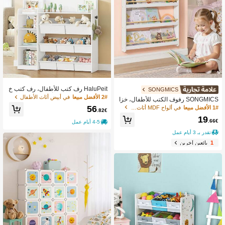
HaluPeit رف كتب للأطفال، رف كتب خ
SONGMICS
شبي، رف ألعاب مع 8 أدراج قماشية لغرف
2# الأفضل مبيعا
في أبيض أثاث الأطفال
SONGMICS رفوف الكتب للأطفال، خزا
ة الأطفال، غرفة المعيشة، غرفة الدراس
ئن وأرفف
56
1# الأفضل مبيعا
في ألواح MDF أثاث الأطفال
ة، أبيض 30 * 110 * 104 سم
.82€
19
.66€
4-5 أيام عمل
تقدر بـ 3 أيام عمل
1
بائعين آخرين