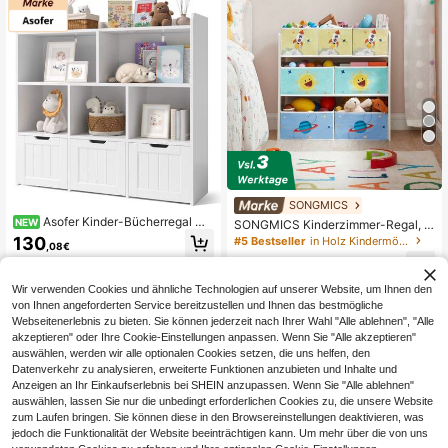
SONGMICS
Asofer Kinder-Bücherregal mit
NEW
SONGMICS Kinderzimmer-Regal, S
3 Schubladen, 5 Fächern, mobilem
pielzeugregal mit 7 Aufbewahrungs
130
#5 Bestseller
in Holz Kindermöbel
,08€
Aufbewahrungsschrank, Spielzeug
boxen aus Vliesstoff, Bücherregal Ki
27
-Organizer, 100x30x91cm
nder, Kinder-Regal für Spielzeug, S
,93€
4-5 Werktage
pielzeug-Organizer, 29,5 x 62,5 x 6
Wir verwenden Cookies und ähnliche Technologien auf unserer Website, um Ihnen den
0 cm, weiß GKRDE034
von Ihnen angeforderten Service bereitzustellen und Ihnen das bestmögliche
Webseitenerlebnis zu bieten. Sie können jederzeit nach Ihrer Wahl "Alle ablehnen", "Alle
akzeptieren" oder Ihre Cookie-Einstellungen anpassen. Wenn Sie "Alle akzeptieren"
auswählen, werden wir alle optionalen Cookies setzen, die uns helfen, den
Datenverkehr zu analysieren, erweiterte Funktionen anzubieten und Inhalte und
Anzeigen an Ihr Einkaufserlebnis bei SHEIN anzupassen. Wenn Sie "Alle ablehnen"
auswählen, lassen Sie nur die unbedingt erforderlichen Cookies zu, die unsere Website
zum Laufen bringen. Sie können diese in den Browsereinstellungen deaktivieren, was
jedoch die Funktionalität der Website beeinträchtigen kann. Um mehr über die von uns