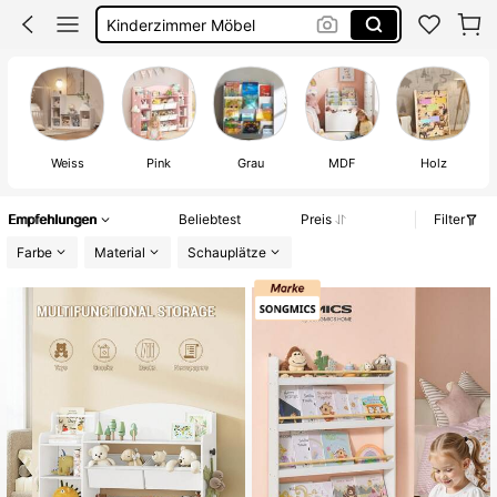
Regal Kinderzimmer
Kinderzimmer Deko
Bücherregale Kinderzimmer
Weiss
Pink
Grau
MDF
Holz
Empfehlungen
Beliebtest
Preis
Filter
Farbe
Material
Schauplätze