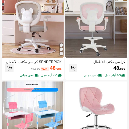
كراسي مكتب للأطفال
SENDERPICK كراسي مكتب للأطفال
48
48
74.88€
%34-
.68€
.58€
4-5 أيام عمل
شحن مجاني
4-5 أيام عمل
شحن مجاني