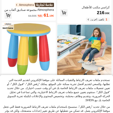
Atmosphera
كراسي مكتب للأطفال
Atmosphera مجموعة صناديق ألعاب من
216
ويل هوم، قطعتان بعجلات، رمادي ووردي،
.00€
61
64.59€
%5-
.19€
48*30*28 سم. تحافظ هذه الصناديق عل
1
بائعين آخرين
ى غرفة أطفالك مرتبة. مصنوعة من خش
ب ليفي متوسط الكثافة (MDF).
Well Home كراسي الأطفال
نستخدم ملفات تعريف الارتباط والتقنيات المماثلة على موقعنا الإلكتروني لتقديم الخدمة التي
GDAE10 كراسي مكتب للأطفال
62
تطلبها، وللسعي لتقديم أفضل تجربة ممكنة على الموقع. يمكنك "رفض الكل"، "قبول الكل"، أو
69.99€
%10-
.99€
61
تعيين تفضيلات ملفات تعريف الارتباط الخاصة بك في أي وقت حسب اختيارك. من خلال تحديد
RRP: 123.99€
.57€
"قبول الكل"، سنقوم بتعيين جميع ملفات تعريف الارتباط الاختيارية، والتي تساعدنا في تحليل
الحركة المرورية، وتقديم وظائف محسّنة، وتخصيص المحتوى والإعلانات لتكملة تجربة التسوق
الخاصة بك مع SHEIN.
من خلال تحديد "رفض الكل"، ستسمح باستخدام ملفات تعريف الارتباط الضرورية فقط التي تجعل
موقعنا الإلكتروني يعمل. قد تتمكن من تعطيلها عن طريق تغيير إعدادات متصفحك، ولكن قد يؤثر