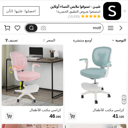
chaises salle a manger lot de 6
شيـن - تسوقوا ملابس النساء أونلاين
×
schreibtischstuhl mädchen
احصلوا عليها الآن
استمتعوا بعروض التطبيق الحصرية!
(10,830)
motf
فستان يخفي الكرش
dazy
التوصية
أوسع منتشرة
السعر
تصنيف
chaises salle a manger lot de 6
كراسي مكتب للأطفال
كراسي مكتب للأطفال
46
41
.26€
.12€