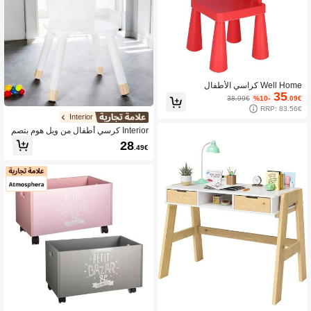
Well Home كراسي الأطفال
35
38.99€
%10-
.09€
RRP: 83.56€
Interior
Interior كرسي أطفال من ويل هوم بتصم
يم ثعلب، تصميم فريد لأطفالك الصغار، 2
28
.49€
8 * 28 * 52.5 سم. كرسي أطفال من وي
ل هوم بتصميم ثعلب حصري لأطفالك الص
غار في المنزل - الأبعاد: 28 * 28 * 52.5
سم - تصميم فريد وأصلي وجذاب سيسعد
الأولاد والبنات - مصنوع من مواد آمنة ومتين
ة للاستخدام المكثف من قبل الأطفال - مث
الي لغرف النوم والحضانات ومناطق اللع
ب بلمسة مرحة ومميزة