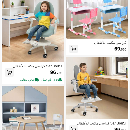
كراسي مكتب للأطفال
69
.55€
SanBouSi كراسي مكتب للأطفال
96
.78€
4-5 أيام عمل
شحن مجاني
SanBouSi كراسي مكتب للأطفال
96