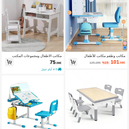
مكاتب وطقم مكاتب للأطفال
مكاتب الاطفال ومجموعات المكتب
101
75
125.28€
%19-
.08€
.08€
4-5 أيام عمل