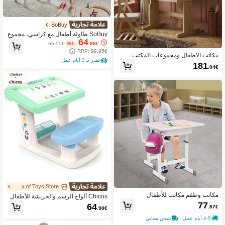
SoBuy
SoBuy طاولة أطفال مع كراسي، مجموع
64
ة جلوس للأطفال للاستخدام الداخلي، طق
65.55€
%1-
.86€
م طاولة وكراسي للأطفال، طاولة رسم ل
RRP: 99.95€
مكاتب الاطفال ومجموعات المكتب
لأطفال، مجموعة جلوس، رمادي فاتح
تقدر بـ 3 أيام عمل
181
.04€
The Box of Toys Store
مكاتب وطقم مكاتب للأطفال
Chicos ألواح الرسم والخربشة للأطفال
77
64
.87€
.90€
4-5 أيام عمل
شحن مجاني