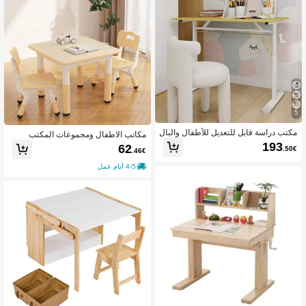
5
مكتب دراسة قابل للتعديل للأطفال والبال
مكاتب الاطفال ومجموعات المكتب
غين – مكتب متعدد الاستخدامات قابل لتع
193
62
.50€
ديل الارتفاع للمنزل/المكتب، تصميم مدم
.46€
ج
4-5 أيام عمل