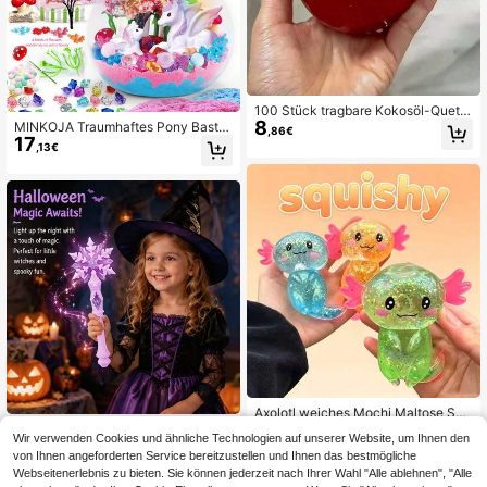
100 Stück tragbare Kokosöl-Quets
8
chspielzeuge, wassermelonenförmi
MINKOJA Traumhaftes Pony Bastel
,86€
17
ge wasserähnliche Quetschbälle, ta
set für Kinder - LED Nachtlicht Fern
,13€
ktile sensorische Stressabbau-Spie
bedienbare Flasche, mehrfarbiges
lzeuge
Geburtstagsgeschenk Spielzeug für
Jungen und Mädchen im Alter von
3-4, 5, 6, 7, 8, 9, 10 (kleine Accesso
ires mit zufälligen Farben und Desig
ns)
Axolotl weiches Mochi Maltose Squ
6
ishy Spielzeug, sensorisches Stress
B.B.STUDY Mehrfarbiges blinkende
,04€
Wir verwenden Cookies und ähnliche Technologien auf unserer Website, um Ihnen den
6
abbau-Spielzeug, lustiges Partyges
s Licht Kinder Prinzessin Rollenspie
,64€
von Ihnen angeforderten Service bereitzustellen und Ihnen das bestmögliche
chenk und Klassenzimmer-Belohnu
l elektrisches Spielzeug, glänzende
ng, geeignet für Jungen und Mädch
Webseitenerlebnis zu bieten. Sie können jederzeit nach Ihrer Wahl "Alle ablehnen", "Alle
s Eis und Schnee Spielzeug für Mäd