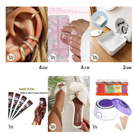
4
4
2
.81€
.73€
.68€