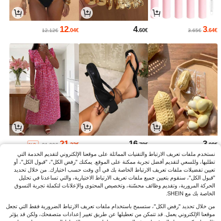
12
4
3
.04€
.60€
.64€
12.12€
3.65€
21
16
3
.23€
.78€
.08€
%3-
21.99€
نستخدم ملفات تعريف الارتباط والتقنيات المماثلة على موقعنا الإلكتروني لتقديم الخدمة التي
تطلبها، وللسعي لتقديم أفضل تجربة ممكنة على الموقع. يمكنك "رفض الكل"، "قبول الكل"، أو
تعيين تفضيلات ملفات تعريف الارتباط الخاصة بك في أي وقت حسب اختيارك. من خلال تحديد
"قبول الكل"، سنقوم بتعيين جميع ملفات تعريف الارتباط الاختيارية، والتي تساعدنا في تحليل
الحركة المرورية، وتقديم وظائف محسّنة، وتخصيص المحتوى والإعلانات لتكملة تجربة التسوق
الخاصة بك مع SHEIN.
من خلال تحديد "رفض الكل"، ستسمح باستخدام ملفات تعريف الارتباط الضرورية فقط التي تجعل
موقعنا الإلكتروني يعمل. قد تتمكن من تعطيلها عن طريق تغيير إعدادات متصفحك، ولكن قد يؤثر