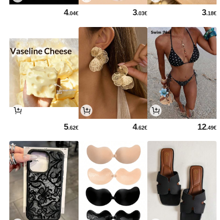
4
3
3
.04€
.03€
.18€
5
4
12
.62€
.62€
.49€