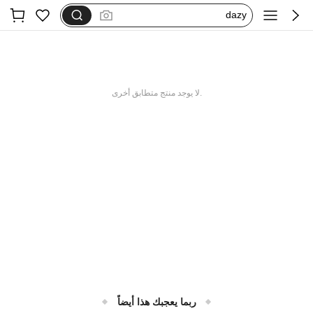
dazy
فستان اكمام طويله
بيجامات شتوية مقاس كبير
motf
.لا يوجد منتج متطابق أخرى
ربما يعجبك هذا أيضاً