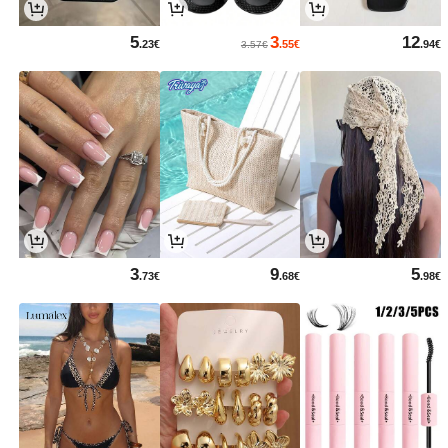
5
3
12
.23€
.55€
.94€
3.57€
3
9
5
.73€
.68€
.98€