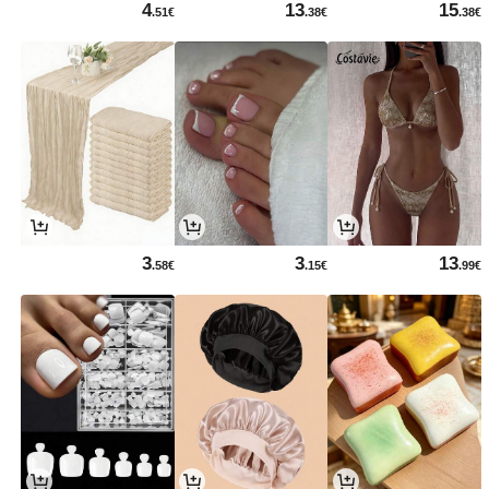
4
13
15
.51€
.38€
.38€
3
3
13
.58€
.15€
.99€