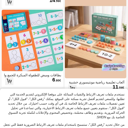
14
.96€
بكرة للعد للأطفال مع خرز ونرد وقلم قاب
ل للمسح، تعلم جمع وطرح الأرقام ضمن
10، هدية تعليمية مونتيسوري للأطفال الص
غار من عمر 3+
بطاقات وميض للطفولة المبكرة للجمع وا
6
لطرح، تتميز بأنواع مختلفة من المشكلات
.80€
ألعاب تعليمية رياضية مونتيسوري خشبية
الأساسية، مثالية للتعلم المبكر والأغراض
11
لتعلم الأرقام والعد، مجموعة إطار العشر
التعليمية.
.04€
ة للفصول الدراسية الابتدائية ورياض الأط
فال
نستخدم ملفات تعريف الارتباط والتقنيات المماثلة على موقعنا الإلكتروني لتقديم الخدمة التي
تطلبها، وللسعي لتقديم أفضل تجربة ممكنة على الموقع. يمكنك "رفض الكل"، "قبول الكل"، أو
تعيين تفضيلات ملفات تعريف الارتباط الخاصة بك في أي وقت حسب اختيارك. من خلال تحديد
"قبول الكل"، سنقوم بتعيين جميع ملفات تعريف الارتباط الاختيارية، والتي تساعدنا في تحليل
الحركة المرورية، وتقديم وظائف محسّنة، وتخصيص المحتوى والإعلانات لتكملة تجربة التسوق
الخاصة بك مع SHEIN.
من خلال تحديد "رفض الكل"، ستسمح باستخدام ملفات تعريف الارتباط الضرورية فقط التي تجعل