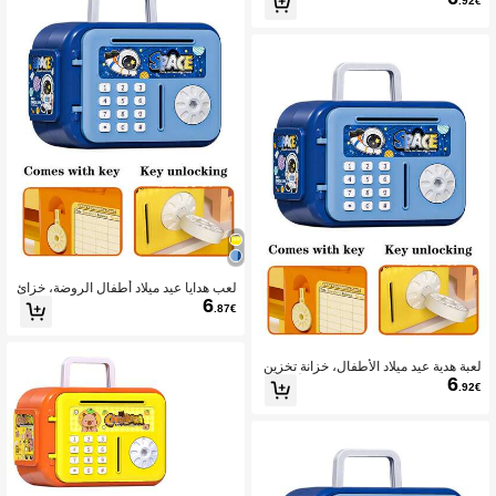
.92€
بة للأولاد، لعبة للبنات (هذا المنتج ليس له
ت والمكافآت، صندوق نقود صغير، هدية ب
وظيفة إلكترونية، لا يوجد بطارية مدمجة، ا
كلمة مرور إبداعية، حصالة عملات، صندو
لتفاصيل موضحة على صفحة المنتج)
ق جمع العملات، هدية إبداعية، لعبة للبنا
ت، لعبة للأولاد (هذا المنتج ليس له وظيفة
إلكترونية، لا توجد بطارية مدمجة، كما هو
موضح في صفحة التفاصيل)
لعب هدايا عيد ميلاد أطفال الروضة، خزائ
6
ن تخزين كلمة المرور، صناديق نقود ATM
.87€
للأطفال، خيالي دب/رائد فضاء/حصان، صن
دوق تخزين عملات وأوراق نقدية مبتكر، لع
ب ديكورية (هذا المنتج ليس له وظيفة ولا
مصدر طاقة، معروض على صفحة التفاص
لعبة هدية عيد ميلاد الأطفال، خزانة تخزين
6
يل)
كلمة المرور، صندوق نقود ATM للأطفال،
.92€
خيالي على شكل دب أسود/رائد فضاء/حص
ان، صندوق تخزين عملات وأوراق نقدية إبد
اعي