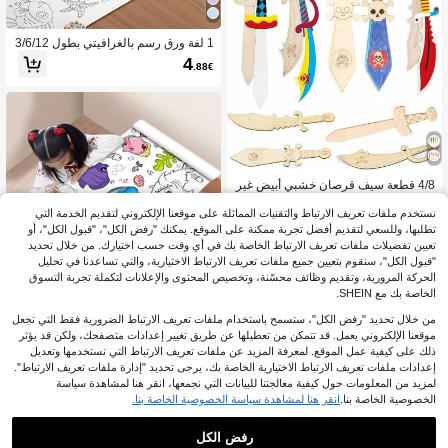
1 لفة ورق رسم بالغرافيتي بطول 3/6/12
متر، ورق تلوين ورسم DIY، أداة لتطوير ال
4
.88€
خيال (التسليم جزئيًا عشوائي)
4/8 قطعة سيف قرصان خشبي أبيض غير
مكتمل، سيف قرصان خشبي ملون مرسو
3
.15€
م بشكل إبداعي، مناسب لمختلف الحفلا
نستخدم ملفات تعريف الارتباط والتقنيات المماثلة على موقعنا الإلكتروني لتقديم الخدمة التي
ت والأعياد والاحتفالات والكرنفالات وديكو
تطلبها، وللسعي لتقديم أفضل تجربة ممكنة على الموقع. يمكنك "رفض الكل"، "قبول الكل"، أو
رات العطلات
تعيين تفضيلات ملفات تعريف الارتباط الخاصة بك في أي وقت حسب اختيارك. من خلال تحديد
"قبول الكل"، سنقوم بتعيين جميع ملفات تعريف الارتباط الاختيارية، والتي تساعدنا في تحليل
الحركة المرورية، وتقديم وظائف محسّنة، وتخصيص المحتوى والإعلانات لتكملة تجربة التسوق
الخاصة بك مع SHEIN.
من خلال تحديد "رفض الكل"، ستسمح باستخدام ملفات تعريف الارتباط الضرورية فقط التي تجعل
1 لفة بطول 3 أمتار للتلوين والرسم الجدا
ري والرسم على لفافة للأطفال في الرو
موقعنا الإلكتروني يعمل. قد تتمكن من تعطيلها عن طريق تغيير إعدادات متصفحك، ولكن قد يؤثر
4
.88€
ضة، ورق جرافيتي مطبوع باليد بألوان ع
ذلك على كيفية عمل الموقع. لمعرفة المزيد عن ملفات تعريف الارتباط التي نستخدمها وتعديل
شوائية، لوازم مدرسية، موضوع الديناصورا
إعدادات ملفات تعريف الارتباط الاختيارية الخاصة بك، يرجى تحديد "إدارة ملفات تعريف الارتباط".
ت، طقم رسم وتلوين رقمي للأطفال، مو
لمزيد من المعلومات حول كيفية معالجتنا للبيانات التي نجمعها، انقر هنا لمشاهدة سياسة
سم العودة إلى المدرسة
الخصوصية الخاصة بنا.
انقر هنا لمشاهدة سياسة الخصوصية الخاصة بنا.
رفض الكل