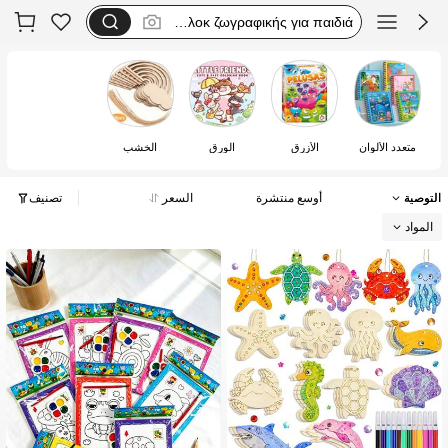
μπλοκ ζωγραφικής για παιδιά
album da colorare acqua
magic water book
libros de colorear de agua
متعدد الألوان
الأزرق
الورق
الخشب
مجموعه
التوصية
أوسع منتشرة
السعر
تصنيف
المواد