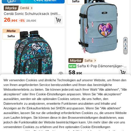
Cerdá
Cerdá Sonic Schulrucksack (mittel
groß) für Jungen und Mädchen – 42
26
,96€
-5%
28,45€
cm, 100 % Polyester, blau, großes H
auptfach und Vordertasche, verstell
bare Träger, offiziell lizenziert, ideal
für Schule und Schulanfang
11
Safta
Safta K-Pop Dämonenjäger-R
NEW
ucksäcke und Sporttaschen, Mini, J
58
,95€
unior, Doppel, erweiterbar, Trolley-k
ompatibel, Laptop, Groß mit Rollen
Wir verwenden Cookies und ähnliche Technologien auf unserer Website, um Ihnen den
von Ihnen angeforderten Service bereitzustellen und Ihnen das bestmögliche
5
Webseitenerlebnis zu bieten. Sie können jederzeit nach Ihrer Wahl "Alle ablehnen", "Alle
akzeptieren" oder Ihre Cookie-Einstellungen anpassen. Wenn Sie "Alle akzeptieren"
Safta
auswählen, werden wir alle optionalen Cookies setzen, die uns helfen, den
Safta | Schulrucksäcke Graffiti Go
Datenverkehr zu analysieren, erweiterte Funktionen anzubieten und Inhalte und
anpassbar an Wagen, Doppelkompa
37
,76€
Anzeigen an Ihr Einkaufserlebnis bei SHEIN anzupassen. Wenn Sie "Alle ablehnen"
rtiment mit Reißverschluss und Dop
pelreißverschluss, ergonomisch gep
auswählen, lassen Sie nur die unbedingt erforderlichen Cookies zu, die unsere Website
olsterter Rücken und Schulterrieme
zum Laufen bringen. Sie können diese in den Browsereinstellungen deaktivieren, was
n, großes Frontfach, Flaschenhalter
jedoch die Funktionalität der Website beeinträchtigen kann. Um mehr über die von uns
verwendeten Cookies zu erfahren und Ihre optionalen Cookie-Einstellungen