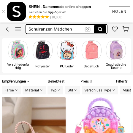
Mädchen Tasche
SHEIN - Damenmode online shoppen
×
Winnie The Pooh
HOLEN
Genießen Sie App-Special!
(10,830)
Schulranzen Mädchen
Schulrucksack Jungen
K Pop Demon Huntes
Mädchen Tasche
Verschiedenfa
Quadratische
Ne
Polyester
PU Leder
Segeltuch
rbig
Tasche
Empfehlungen
Beliebtest
Preis
Filter
Farbe
Material
Typ
Stil
Verschluss Type
Muste