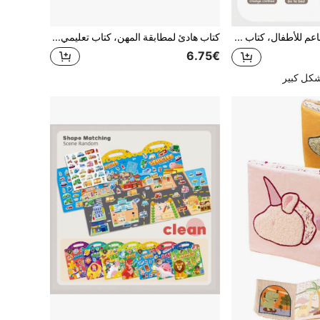
كتاب قماشي ناعم للأطفال، كتاب حسي لتعلم الحياة اليومية والروتين، مقاوم للتمزق، قابل للغسيل، بدون حواف حادة، هدية عيد ميلاد للمواليد الجدد 0+، هدية عطلة / هدية حفلة / لعب داخلي وخارجي
كتاب هادئ لمطابقة المهن، كتاب تعليمي مبكر للأطفال، كتاب إدراكي بدون قص، كتاب مشغول، كتاب لصق متكرر، لعبة أحجية، كتاب هادئ لمطابقة المهن، كتاب مشغول للأطفال، لعبة ذكاء مفيدة، كتاب لصق متكرر، هدية
6.75€
شكل كبير