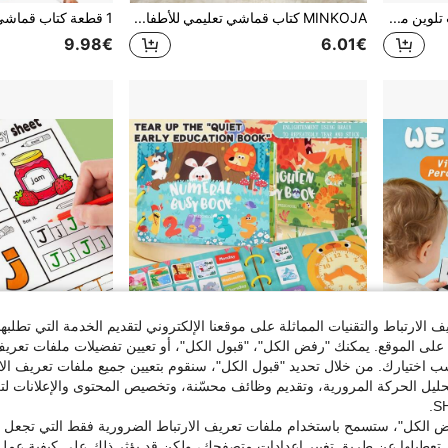
كتاب تلوين نصف صفحة - كتاب تلوين ممتع، لعبة رسم وتلوين، دفتر رسم، لعبة تعليمية، هدية عيد ميلاد/عطلة
MINKOJA كتاب قماشي تعليمي للأطفال للتعلم المبكر مع ذيول، كتاب أطفال، كتاب مقاوم للتمزق، كتاب قماشي تعليمي وتفاعلي، عيد الفصح، هدية عيد الفصح، عيد الأطفال، ألعاب أطفال، كتب أطفال، كتب قماشية ناعمة للأطفال
9.98€
6.01€
الارتباط والتقنيات المماثلة على موقعنا الإلكتروني لتقديم الخدمة التي تطلبه
لى الموقع. يمكنك "رفض الكل"، "قبول الكل"، أو تعيين تفضيلات ملفات تعريف
ختيارك. من خلال تحديد "قبول الكل"، سنقوم بتعيين جميع ملفات تعريف الارتب
حليل الحركة المرورية، وتقديم وظائف محسّنة، وتخصيص المحتوى والإعلانات لت
كتاب قماشي مكون من 4 صفحات - كتاب تعليمي مبكر ذو موضوع بصري مع صوت تقشير لتعزيز التطور السمعي للطفل، قماش ناعم قابل للغسيل ومقاوم للتمزق
كتاب ملصقات نشاط قابل لإعادة الاستخدام ب- 4 مواضيع، كبير وصغير، كتاب نشاط أساسي للسفر، المواصلات والمزرعة والديناصورات والحيوانات البحرية والوقت، تعلم أساسي، كتاب تعليمي هادئ محمول للسفر بالسيارة والقطار والأنشطة الخارجية
NEW
NEW
 الكل"، ستسمح باستخدام ملفات تعريف الارتباط الضرورية فقط التي تجعل مو
5.85€
11.54€
تعطيلها عن طريق تغيير إعدادات متصفحك، ولكن قد يؤثر ذلك على كيفية عمل 