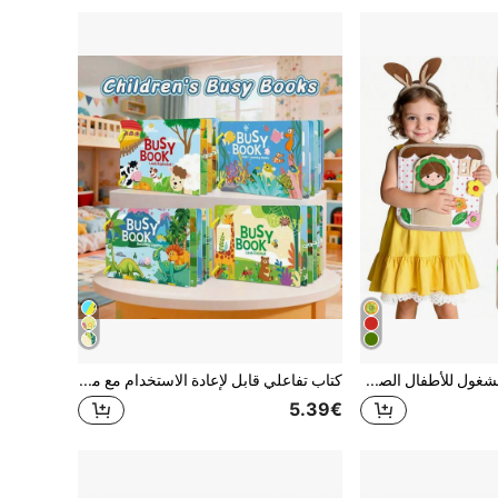
كتاب مونتيسوري المشغول للأطفال الصغار، لعبة تعليمية مبكرة لمرحلة ما قبل المدرسة، هدية للأطفال الصغار، كتاب هادئ لعبة سفر، لوحة ألعاب للأطفال، تحسين المهارات الحركية الدقيقة، لعبة حسية معرفية، هدية عيد ميلاد للأطفال الصغار، عيد الميلاد، عيد الهالوين
كتاب تفاعلي قابل لإعادة الاستخدام مع ملصقات تعليمية، يعزز المهارات اليدوية والقدرات المعرفية، مساعد التعلم والكتابة، لوازم العودة إلى المدرسة، هدايا عيد الميلاد والهالوين
5.39€