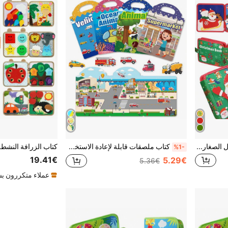
كتاب مونتيسوري النشط للأطفال الصغار، لعبة تعليم مبكر ما قبل المدرسة، هدية للأطفال الصغار، كتاب هادئ لعبة سفر، لوحة نشطة لعبة أطفال، تحسين المهارات الحركية الدقيقة، لعبة حسية معرفية، هدية عيد ميلاد للأطفال الصغار، عيد الميلاد، هالوين
كتاب ملصقات قابلة لإعادة الاستخدام للأطفال - ملصقات جيلي متعددة المشاهد والمواضيع، لعبة نشاط هادئة وحافلة محمولة، كتاب هادئ، كتاب مشغول، قابل لإعادة الاستخدام، ديكور يدوي، تطوير القدرة اليدوية لعبة الألغاز، هدية مثالية لعيد الميلاد وعيد الهالوين
%1-
19.41€
5.29€
5.36€
عملاء متكررون ب