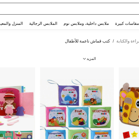
She
Use up and down arrow keys to البحث الأخير and البحث والعثور. Press Enter to select.
مقاسات كبيرة
ملابس داخلية، وملابس نوم
الملابس الرجالية
المنزل والمعي
اءة والكتابة
كتب قماش ناعمة للأطفال
/
المزيد