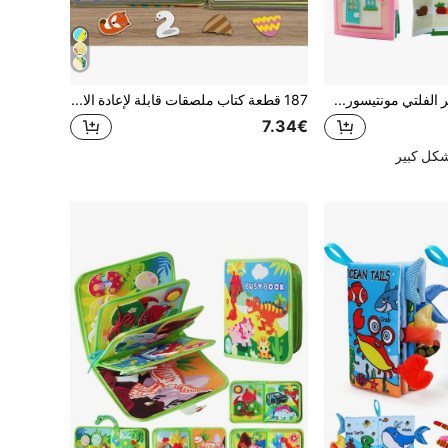
كتاب نشط من الشعر الفلتي مونتيسوري، كتاب نشاطات تعليمية للمهارات الحياتية الأساسية للأطفال قبل المدرسة، ألعاب تعليمية حسية، مناسبة كهدايا عيد ميلاد وعيد الميلاد للأطفال الصغار
187 قطعة كتاب ملصقات قابلة لإعادة الاستخدام مع 70 صفحة قابلة للتمزيق والإلصاق، ملصقات الألغاز للتعليم المبكر، كتاب هادئ، مناسب كهدايا عيد الميلاد والسنة الجديدة
7.34€
شكل كبير