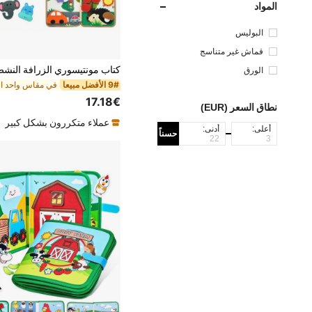
المواد
البوليس
تر
قماش غير متناسج
الورق
9# الأفضل مبيعا
17.18€
نطاق السعر (EUR)
عملاء متكررون بشكل كبير
أعلى:
أدنى:
حسناً