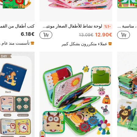
لوحة مونتيسوري النشطة، مناسبة للأطفال الصغار، بموضوع حيوانات المزرعة، لعبة حسية، تعليم ما قبل المدرسة، تدريب المهارات الحركية الدقيقة، لعبة نشاط للسفر، مناسبة للأولاد والبنات من عمر 3-6 سنوات، هدية عيد الميلاد والكريسماس
لوحة نشاط للأطفال الصغار مونتيسوري مشهد المطبخ والطهي كتاب نشاط تعليمي ما قبل المدرسة ألعاب حسية من اللباد ألعاب سفر للأطفال الصغار لتطوير المهارات الحياتية الأساسية ألعاب تعليمية للتنوير في مرحلة الطفولة المبكرة
%1-
6.18€
12.90€
13.09€
تأسست منذ عام و
عملاء متكررون بشكل كبير