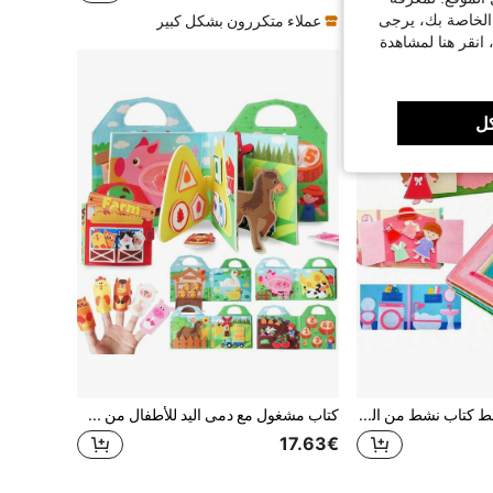
 الخاصة بك، يرجى
عملاء متكررون بشكل كبير
 انقر هنا لمشاهدة
ل
لوح مونتيسوري النشط كتاب نشط من الشعر الفلتي للأطفال الصغار، كتاب نشاطات تعليمية للمهارات الحياتية الأساسية لمرحلة ما قبل المدرسة، ألعاب تعليمية حسية، هدية مثالية لعيد الميلاد والكريسماس للأطفال الصغار
كتاب مشغول مع دمى اليد للأطفال من سن 1-3 سنوات، كتاب قصص تفاعلي، لعبة تعليمية لتنمية المهارات الحركية الدقيقة، هدية عيد ميلاد للأولاد والبنات، لعبة نشاط من الشعر الاصطناعي للسفر
17.63€