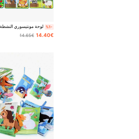
%1-
14.40€
14.65€