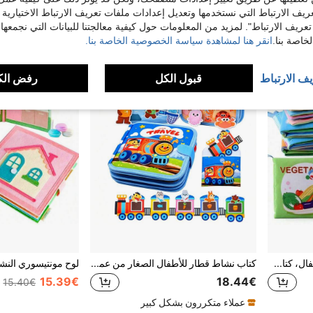
ريف الارتباط التي نستخدمها وتعديل إعدادات ملفات تعريف الارتباط الاختيارية
تعريف الارتباط". لمزيد من المعلومات حول كيفية معالجتنا للبيانات التي نجمعها،
اصة بنا.
انقر هنا لمشاهدة سياسة الخصوصية الخاصة بنا.
يف الارتباط
قبول الكل
رفض الك
كتاب قماش للتعليم المبكر للأطفال، كتاب معرفي ناعم باللغة الإنجليزية عن الحيوانات والمواصلات، لعبة أطفال لتعلم أشكال الحيوانات والمرور والفواكه والأرقام
كتاب نشاط قطار للأطفال الصغار من عمر 1-3 سنوات، كتاب هادئ بموضوع السفر الحيواني بطريقة مونتيسوري، لعبة تعليمية تفاعلية، هدية عيد ميلاد للأولاد والبنات من عمر 1-3 سنوات
15.39€
18.44€
15.40€
عملاء متكررون بشكل كبير