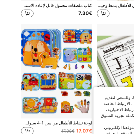
1 قطعة كتاب قماشي للأطفال بنمط وحيد القرن والديناصور، لعبة تعليمية حسية للرضع والأطفال الصغار، كتاب للأطفال للعب اليومي ومواد القراءة للمواليد الجدد
كتاب ملصقات محمول قابل لإعادة الاستخدام للأطفال متعدد المواضيع كرتوني كتاب نشاط هادئ تعليمي مبكر مونتيسوري لعبة ألغاز للسفر لعبة تفاعلية عائلية هدية للأطفال الصغار من سن 3+
7.30€
ا، وللسعي لتقديم
 الارتباط الخاصة
اط الاختيارية،
كملة تجربة التسوق
1 قطعة كتاب تتبع الحروف ABC، أوراق تتبع الأبجدية بألوان قوس ، تنمية وعي الطفل بالحروف، أوراق نشاط هادئة للمنزل والسفر، هدية عيد ميلاد، ورقة عمل تتبع الأرقام، كتاب تتبع الأشكال، ورقة نشاط الكلمات البصرية
لوحة نشاط للأطفال من سن 1-4 سنوات، كتاب نشاط للأطفال من سن 1-3 سنوات، لوحة حسية مونتيسوري، نشاط لتنمية المهارات الحركية الدقيقة للأطفال قبل المدرسة، مثالي للسفر بالطائرة/السيارة
قعنا الإلكتروني
17.07€
17.08€
الموقع. لمعرفة