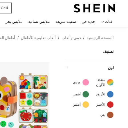
glam
 navigate search
فئات
جديد في
سفينة سريعة
ملابس نسائية
ملابس بحر
الصفحة الرئيسية
دمى وألعاب
ألعاب تعليمية للأطفال
أطفال القر
/
/
/
تصنيف
لون
متعدد
وردي
الألوان
الأزرق
أخضر
الأحمر
أصفر
بني