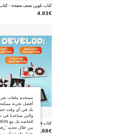
4.93€
نستخدم ملفات تعريف 
أفضل تجربة ممكنة ع
بك في أي وقت حسب ا
والتي تساعدنا في ت
الخاصة بك مع SHEIN.
من خلال تحديد "رفض
4.68€
يعمل. قد تتمكن من 