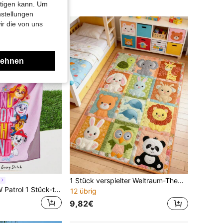
htigen kann. Um
nstellungen
ir die von uns
lehnen
1 Stück verspielter Weltraum-Themen Teppich, Dschungel-Tier-Muster dekorativer Teppich, geeignet für Leseecke, Schlafzimmer Dekoration, kleiner Teppich, Teppich, Heimdekoration, Wohnzimmer Teppich, Schlafzimmer Teppich, waschbarer Outdoor-Teppich
Cozy Pixies | PAW Patrol 1 Stück-teiliges Kinder-Badetuch, Bademantel zum Benutzen am Strand, zum Baden und Abtrocknen, geeignet für Männer, Frauen und Kinder, süßes Cartoon-Muster
12 übrig
9,82€