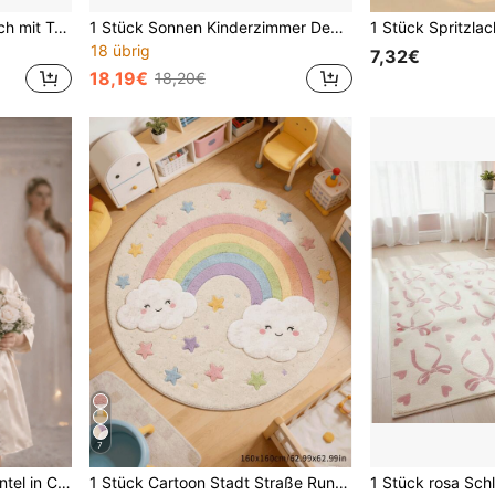
1 Stück Dekorativer Teppich mit Traum-Atmosphäre, mit Sonne, Mond, Sternen, Regenbogen, Wolken, Leiter-Elementen, zusammenklappbar, leicht zu reinigen, waschbar. Natürlicher, komfortabler Teppich für Bettkante, Schlafzimmer, Arbeitszimmer, Wohnzimmer, Heimdekoration, bedruckter Teppich, Fenstersitzteppich
1 Stück Sonnen Kinderzimmer Dekorative Matte, Schlafzimmer Dekoration, Spielzimmer Kleine Matte, Heimdekoration, Schlafzimmer Matte, Wohnzimmer Dekoration, Außenmatte, Waschbare Matte
18 übrig
7,32€
18,19€
18,20€
7
1 Stück Mädchen Bademantel in Champagnerfarbe, japanischer Stil Nachtwäsche, Bademantel, Morgenmantel, Geburtstagsgeschenk, Party Kostüm, Pool Party
1 Stück Cartoon Stadt Straße Runder Teppich, Süßer Regenbogen Runder Teppich, Rosa Herz Bunter Punkt Moderner Runder Bereich Teppich, Lernspiel Matte, Buchstabe Nummer Tier Frucht Form Lerndekorativer Runder Teppich, Moderner Runder Bereich Teppich, Muster, Teppich, Dekorativer Teppich, Schlafzimmer Dekoration