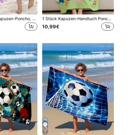
1 Stück Kinder Kapuzen-Poncho, sehr weiche Mikrofaser, süßer Meerjungfrau & Perlenmuschel Cartoon Muster, saugfähig & warm, geeignet für Strand, Badezimmer, Schwimmen, Surfen
1 Stück Kapuzen-Handtuch Poncho, geeignet für 4-10 Jahre alte Jungen, Hai-Motiv, mit Tragetasche
10,99€
5