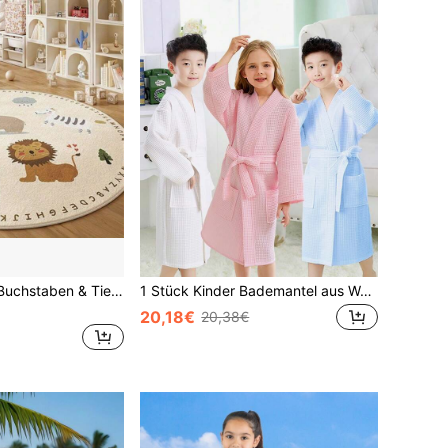
1 Stück Cartoon Buchstaben & Tier Muster dekorativer Teppich, französisch cremefarbener Ins eleganter runder Teppich, dekorativer Teppich, Bodenvorlage Kinderbett Matte, geeignet für Wohnzimmer, Schlafzimmer, Arbeitszimmer, warme Wohndekoration Atmosphäre Teppich, weich, neu, schmutzabweisend, mit hellblauer Schleife als Hauptkörper, kombiniert mit welligen Kanten und sanftem englischem Slogan
1 Stück Kinder Bademantel aus Waffelmaterial, weich und saugfähig Kimono Bademantel für Kinder zum Schwimmen und Baden im Frühling/Sommer, locker geschnitten, weiß/rosa/blau, Badezimmer- und Heimessenzen für den Sommer, Urlaub
20,18€
20,38€