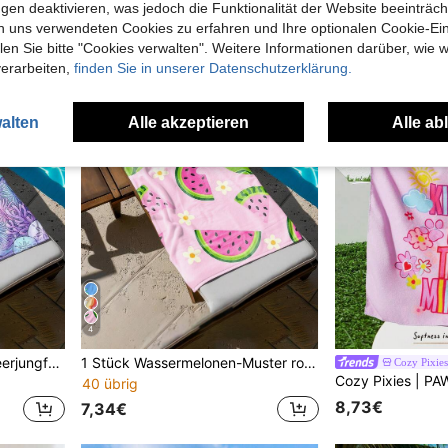
gen deaktivieren, was jedoch die Funktionalität der Website beeinträc
n uns verwendeten Cookies zu erfahren und Ihre optionalen Cookie-Ei
n Sie bitte "Cookies verwalten". Weitere Informationen darüber, wie w
verarbeiten,
finden Sie in unserer Datenschutzerklärung.
alten
Alle akzeptieren
Alle ab
4
1 Stück traumhafter lila Meerjungfrauenschwanz Strandtuch, super weicher Mikrofaser extra großer Stranddecke, super saugfähiges Badetuch, geeignet für Reisen, Schwimmbad, Tauchen, Surfen, Yoga, Camping, in verschiedenen Größen erhältlich, Strandaccessoires
1 Stück Wassermelonen-Muster rosa Kinder Strandtuch, super weicher Mikrofaser extra großer Stranddecke, super saugfähiges Badetuch, geeignet für Reisen, Schwimmbad, Tauchen, Surfen, Yoga, Camping, in verschiedenen Größen erhältlich, Strandaccessoire
Cozy Pixies
40 übrig
8,73€
7,34€