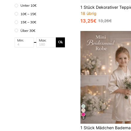
Unter 10€
18 übrig
10€ – 15€
13,25€
13,26€
15€ – 30€
Über 30€
Min:
Max:
Ok
9