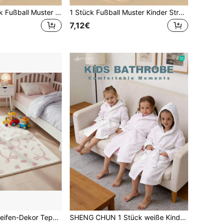
1 Stück Spritzlack Fußball Muster Kinder Strandtuch, super weicher Mikrofaser extra großer Stranddecke, super saugfähiges Badetuch, geeignet für Reisen, Schwimmbad, Tauchen, Surfen, Yoga, Camping, in verschiedenen Größen erhältlich, Strandaccessoires
1 Stück Fußball Muster Kinder Strandtuch, super weicher Mikrofaser extra großer Stranddecke, super saugfähiges Badetuch, geeignet für Reisen, Schwimmbad, Tauchen, Surfen, Yoga, Camping, in verschiedenen Größen erhältlich, Strandaccessoires für Strand, Pool, Reisen, Camping, Yoga
7,12€
1 Stück rosa Schleifen-Dekor Teppich, süße Gaming-Matte, dekorativer Teppich, Schlafzimmer-Dekoration, kleiner Teppich, Teppich, Heimdekoration, Outdoor-Teppich, waschbarer Teppich, Geschenk zum Abschluss/Muttertag
SHENG CHUN 1 Stück weiße Kinder Bademantel, super weiche Faser Bademantel, geeignet für mehrere Altersgruppen, Kinder Kapuzen Bademantel, saugfähig, mit Taschen, super weiche Faser, essentiell für Zuhause, Strand, Schwimmen, Duschen, Spa, kann zum Haare und Körper trocknen verwendet werden, nicht ausziehend, wiederverwendbar