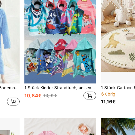
1 Stück Kinder Bestickter Bademantel, Kinder Kapuzen Bademantel, 96cm Länge, Korallen Fleece Nachtwäsche, Super weich saugfähig und warm, geeignet für Badezimmer, Schlafzimmer, Schwimmbad, ideal als Geburtstagsgeschenk, Urlaubsgeschenk, Bademäntel, Badezimmer Accessoires, Valentinstag Geschenke
1 Stück Kinder Strandtuch, unisex Meerjungfrau Kapuzenbadetuch, Kleinkind Pooltuch für 3-6 Jahre
6 übrig
10,84€
10,92€
11,16€