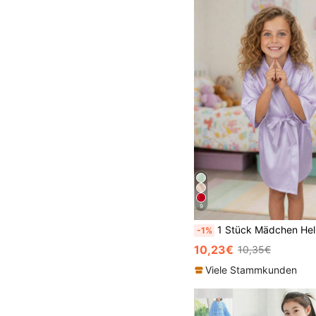
9
1 Stück Mädchen Hellviolett Bademantel, japanischer Stil Nachtwäsche, Pool Bademantel, Loungewear, Geburtstagsgeschen
-1%
10,23€
10,35€
Viele Stammkunden