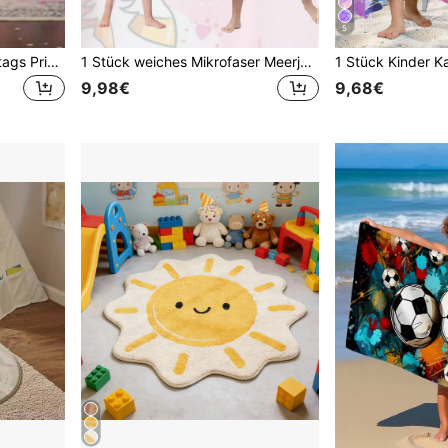
5
1 Stück Mädchen Geburtstags Prinzessin Nachtwäsche, japanischer Stil Bademantel, Geburtstags Party Pyjama, geeignet für Geburtstagsfeiern, Feierlichkeiten, Geburtstaggeschenke, Reise Nachtwäsche
1 Stück weiches Mikrofaser Meerjungfrau Muster Badeanzug Cover-Up mit Kapuze, geeignet für Kinder im Alter von 3-10 Jahren, Strandtuch Schal
9,98€
9,68€