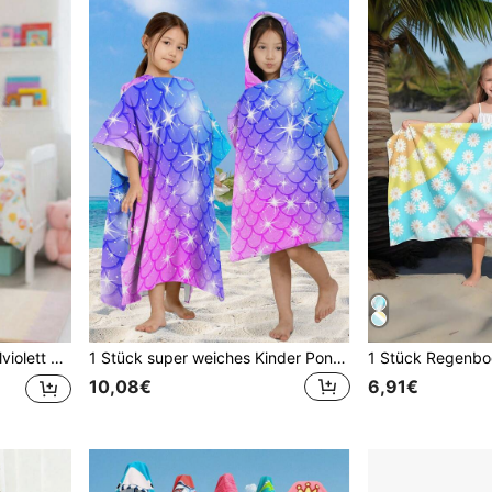
k, Party Kostüm, Hochzeit Blumenmädchen
1 Stück super weiches Kinder Poncho mit Meerjungfrau und Perlmuschel Cartoon Muster, Kinder Strandtuch, saugfähig, warm, vielseitig einsetzbar für Schwimmen, Strand, Baden
10,08€
6,91€