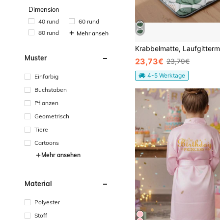
Dimension
40 rund
60 rund
80 rund
Mehr ansehen
Muster
23,73€
23,79€
4-5 Werktage
Einfarbig
Buchstaben
Pflanzen
Geometrisch
Tiere
Cartoons
Mehr ansehen
Material
Polyester
Stoff