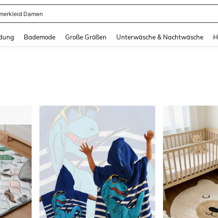
erkleid Damen
and down arrow keys to navigate search Zuletzt gesucht and Suche und Finde. Pr
dung
Bademode
Große Größen
Unterwäsche & Nachtwäsche
H