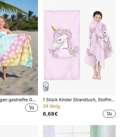
1 Stück Regenbogen gestreifte Gerbera Gänseblümchen Kinder Strandtuch, super weicher Mikrofaser extra großer Stranddecke, hochabsorbierend, geeignet für Reisen, Schwimmbad, Tauchen, Surfen, Yoga, Camping, in verschiedenen Größen erhältlich, Strandaccessoire
1 Stück Kinder Strandtuch, Stoffmaterial, Digitaldruck, in mehreren Größen erhältlich, Sonnenschutz Schal, Strandurlaub Geschenk für Mädchen
24 übrig
6,68€