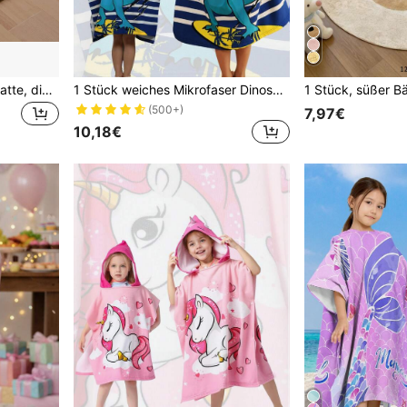
Krabbelmatte, Laufgittermatte, dicke, weiche Schaumstoffmatte für Babys und Kleinkinder, faltbar
1 Stück weiches Mikrofaser Dinosaurier Muster Badeanzug Cover-Up mit Kapuze, Strandtuch Schal für Kinder im Alter von 3-10 Jahren
(500+)
7,97€
10,18€