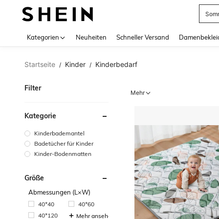
Somm
Use up 
Kategorien
Neuheiten
Schneller Versand
Damenbeklei
Startseite
Kinder
Kinderbedarf
/
/
Filter
Mehr
Kategorie
Kinderbademantel
Badetücher für Kinder
Kinder-Bodenmatten
Größe
Abmessungen (L×W)
40*40
40*60
40*120
Mehr ansehen