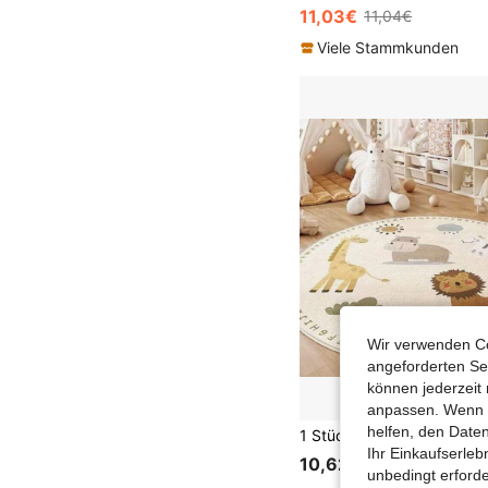
11,03€
11,04€
Viele Stammkunden
Wir verwenden Co
angeforderten Ser
können jederzeit 
anpassen. Wenn Si
helfen, den Date
Ihr Einkaufserle
10,62€
unbedingt erford