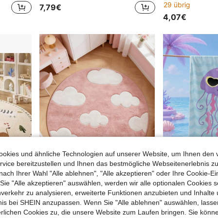
29 übrig
7,79€
4,07€
okies und ähnliche Technologien auf unserer Website, um Ihnen den 
vice bereitzustellen und Ihnen das bestmögliche Webseitenerlebnis zu
nach Ihrer Wahl "Alle ablehnen", "Alle akzeptieren" oder Ihre Cookie-Ei
e "Alle akzeptieren" auswählen, werden wir alle optionalen Cookies s
nverkehr zu analysieren, erweiterte Funktionen anzubieten und Inhalte
1 Stück Zebra, Nilpferd, Giraffe, Löwe Kinderzimmer dekorativer Teppich, Schlafzimmer Dekoration, Spielzimmer kleiner Teppich, Teppich, Wohndekoration, Wohnzimmer Teppich, Wohnzimmer kleiner Teppich, Schlafzimmer Teppich, Wohnzimmer Wohndekoration, Outdoor Teppich, waschbarer Teppich
1 Stück Teppich im Soft Girl Stil, französisch-cremefarbener eleganter runder Teppich, Dekorationsteppich, Bodenvorlage, Wiege-Matte, geeignet für Wohnzimmer, Schlafzimmer, Arbeitszimmer, warme Heimdekoration, weich und schmutzabweisend, rosa-weißes Wolkenmuster, süßer und heilender Stil, passend für Mädchenzimmer, Gaming-Bereich und mehr
1 Stück Ozeanwellen-Stil coole Quallen Kinder Strandtuch Badetuch, Mikrofaser Oversized Stranddecke, super saugf
NEW
bnis bei SHEIN anzupassen. Wenn Sie "Alle ablehnen" auswählen, lassen
27 übrig
7,42€
erlichen Cookies zu, die unsere Website zum Laufen bringen. Sie könne
7,70€