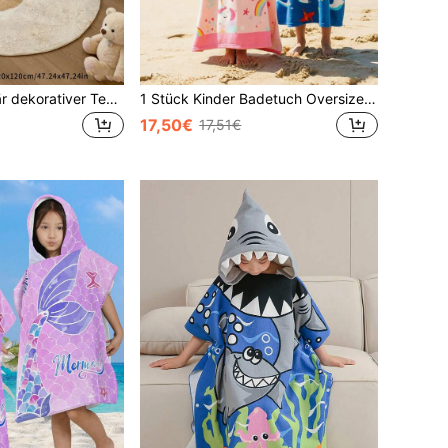
1 Stück, süßer Bär dekorativer Teppich, Ozean-Element dekorativer Teppich, Schlafzimmer Dekoration, kleiner Teppich, Teppich, Heimdekoration, Wohnzimmer Teppich, Wohnzimmer kleiner Teppich, Schlafzimmer Teppich, Wohnzimmer Heimdekoration, Outdoor Teppich, waschbarer Teppich, geeignet für Wohnzimmer, Schlafzimmer, Eingangsbereich, Küche, Arbeitszimmer, Badezimmer und andere dekorative Teppiche, Schlafzimmer Dekoration, dekorativer Teppich, Schlafzimmer Dekoration, kleiner Teppich, Heimdekoration, Wohnzimmer Teppich, Wohnzimmer kleiner Teppich, Schlafzimmer Teppich, Wohnzimmer Heimdekoration,
1 Stück Kinder Badetuch Oversized Kapuzen Strandtuch für Mädchen und Jungen, Bad Pool Strand Poncho Handtücher Super Weich & Saugfähig Handtuch Kinder Bademantel
17,50€
17,51€