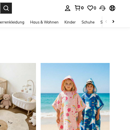
0
0
ess Enter to select.
errenkleidung
Haus & Wohnen
Kinder
Schuhe
Schmuck & Acces