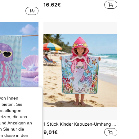
16,62€
von Ihnen
 bieten. Sie
nstellungen
etzen, die uns
 und Anzeigen an
ähiges Badetuch, geeignet für Reisen, Pool, Tauchen, Surfen, Yoga, Camping, mehrere Größen, Strandaccessoires, anwendbar für Strand, Pool, Reisen, Camping, Yoga
1 Stück Kinder Kapuzen-Umhang Badetuch, weiches saugfähiges Cartoon-Muster Schnelltrocknendes Strandtuch, süßer Bademantel für Jungen und Mädchen
 Sie nur die
9,01€
n diese in den