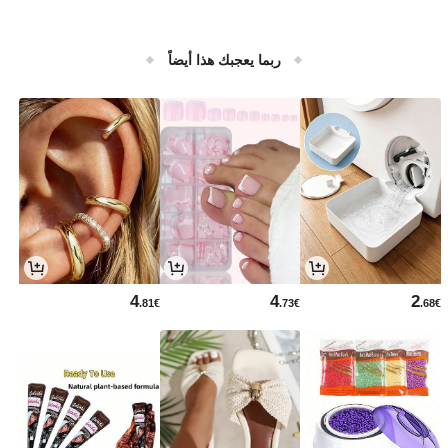
ربما يعجبك هذا أيضاً
4
4
2
.81€
.73€
.68€