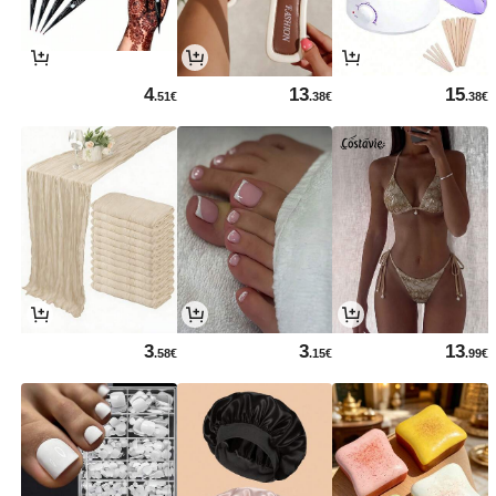
4
13
15
.51€
.38€
.38€
3
3
13
.58€
.15€
.99€