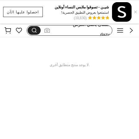
بيجامات شتوية مقاس كبير
شيـن - تسوقوا ملابس النساء أونلاين
×
motf
احصلوا عليها الآن
استمتعوا بعروض التطبيق الحصرية!
(10,830)
فستان يخفي الكرش
dazy
فستان اكمام طويله
بيجامات شتوية مقاس كبير
motf
.لا يوجد منتج متطابق أخرى