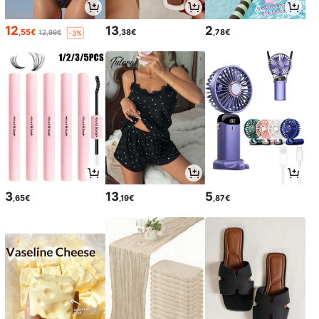
12
13
2
,55€
,38€
,78€
12,99€
-3%
3
13
5
,65€
,19€
,87€