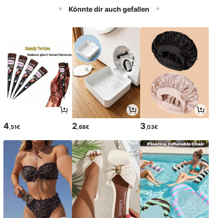
Könnte dir auch gefallen
4
2
3
,51€
,68€
,03€