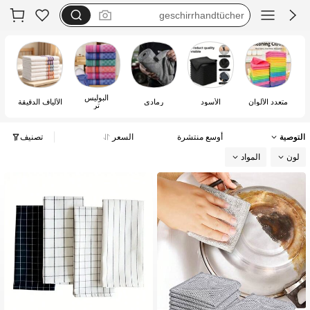
trapos cocina algodon
trapos de cocina de rizo
trapos de cocina bonitos
البوليس
متعدد الألوان
الأسود
رمادي
الألياف الدقيقة
تر
التوصية
أوسع منتشرة
السعر
تصنيف
لون
المواد