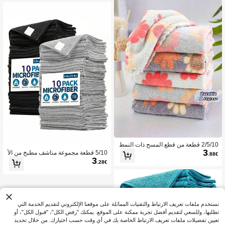
متنوعة
2/5/10 قطعة من قطع المسح ذات النمط
3
الزهري البوهيمي - ماصة للغاية، سريعة ال
5/10 قطعة مجموعة مناشف مطبخ من الأ
.88€
جفاف، من البوليستر الناعم - ضروريات م
3
لياف الدقيقة باللون الرمادي الفاتح، ماصة
.28€
نزلية فاخرة (ألوان عشوائية)
للغاية، ناعمة وسهلة التنظيف، مناسبة لتن
ظيف الزجاج وأسطح الطهي والأواني وال
حنفيات والأجهزة والسيارات والمطبخ وال
حمام والمنزل
نستخدم ملفات تعريف الارتباط والتقنيات المماثلة على موقعنا الإلكتروني لتقديم الخدمة التي
تطلبها، وللسعي لتقديم أفضل تجربة ممكنة على الموقع. يمكنك "رفض الكل"، "قبول الكل"، أو
تعيين تفضيلات ملفات تعريف الارتباط الخاصة بك في أي وقت حسب اختيارك. من خلال تحديد