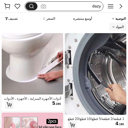
فستان اكمام طويله
بيجامات شتوية مقاس كبير
التوصية
أوسع منتشرة
السعر
تصنيف
motf
المواد
أدوات الأجهزة المنزلية ، الأجهزة ، الأدوات
5
، لوازم عيد الميلاد ، الطبخ في عيد الميلاد
.28€
1 قطعة/2 قطعة/5 قطع/10 قطع/20 قطع
4
ة فرشاة طويلة متعددة الأغراض، مناسبة
.18€
لتنظيف حلة الغسالة، تنظيف المغاسل، ي