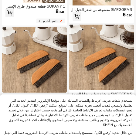
SOKANY
SOKANY 1 قطعة صندوق طرق الإسبر
SMEGGEMS مصنوعة من شعر الخيل ال
8
يسو، دلو طرق القهوة. يأتي مع طرق قابل
.34€
6
طبيعي، فرشاة تنظيف بقايا القهوة هذه ذا
للفصل. مادة ABS، سهل التنظيف. تصمي
.01€
ت المقبض الخشبي هي أداة أساسية للبار
م قاعدة مانع للانزلاق وماص للصدمات. من
2
بائعين آخرين
يستا وعشاق القهوة في المنزل، دون إتلا
اسب للاستخدام المنزلي/المقهى/البار. إك
ف سطح القهوة.
سسوار قهوة أساسي للمحترفين.
SMEGGEMS فرشاة تنظيف بقايا القهوة
SMEGGEMS فرشاة تنظيف القهوة ذات
6
من شعر الخيل، بمقبض خشبي، أداة تنظ
.10€
نستخدم ملفات تعريف الارتباط والتقنيات المماثلة على موقعنا الإلكتروني لتقديم الخدمة التي
6
الشعيرات الصلبة، مناسبة لآلة طحن القه
يف بقايا طاولة القهوة، أداة أساسية للبار
6.10€
%1-
.01€
وة وآلة القهوة
تطلبها، وللسعي لتقديم أفضل تجربة ممكنة على الموقع. يمكنك "رفض الكل"، "قبول الكل"، أو
يستا والتحضير المنزلي، ضرورية لمقهى/ا
1
بائعين آخرين
تعيين تفضيلات ملفات تعريف الارتباط الخاصة بك في أي وقت حسب اختيارك. من خلال تحديد
لتحضير المنزلي
4
بائعين آخرين
"قبول الكل"، سنقوم بتعيين جميع ملفات تعريف الارتباط الاختيارية، والتي تساعدنا في تحليل
الحركة المرورية، وتقديم وظائف محسّنة، وتخصيص المحتوى والإعلانات لتكملة تجربة التسوق
الخاصة بك مع SHEIN.
من خلال تحديد "رفض الكل"، ستسمح باستخدام ملفات تعريف الارتباط الضرورية فقط التي تجعل