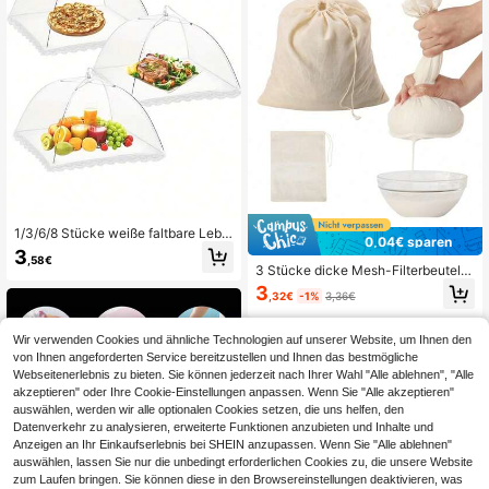
1/3/6/8 Stücke weiße faltbare Lebe
0,04€ sparen
nsmittelabdeckung aus Mesh, multi
3
,58€
funktionale Anti-Insekten-Lebensm
3 Stücke dicke Mesh-Filterbeutel,
ittelabdeckung für Küche & Esszim
geeignet zum Filtern von Suppe, Ein
3
mer, haushaltsübliche Pop-Up stau
,32€
-1%
3,36€
topf, Kräutern, Sojamilch, Küchenfilt
bdichte Lebensmittelabdeckung, pe
er-Set, feines Mesh-Design, unverz
rfekt für Outdoor-Veranstaltungen,
ichtbares Küchenhelfer & Zubehör, i
Picknicks und Grillfeste, schützt Le
Wir verwenden Cookies und ähnliche Technologien auf unserer Website, um Ihnen den
deales Küchengeschenk, platzspar
bensmittel vor Insekten und Schmut
von Ihnen angeforderten Service bereitzustellen und Ihnen das bestmögliche
end, Weihnachtsküchen-Geschenk
z und verhindert, dass Fliegen und
Webseitenerlebnis zu bieten. Sie können jederzeit nach Ihrer Wahl "Alle ablehnen", "Alle
Mücken sich dem Essen nähern, ge
akzeptieren" oder Ihre Cookie-Einstellungen anpassen. Wenn Sie "Alle akzeptieren"
eignet für Küche, Esszimmer und Pa
auswählen, werden wir alle optionalen Cookies setzen, die uns helfen, den
rty-Picknicks.
Datenverkehr zu analysieren, erweiterte Funktionen anzubieten und Inhalte und
Anzeigen an Ihr Einkaufserlebnis bei SHEIN anzupassen. Wenn Sie "Alle ablehnen"
auswählen, lassen Sie nur die unbedingt erforderlichen Cookies zu, die unsere Website
zum Laufen bringen. Sie können diese in den Browsereinstellungen deaktivieren, was