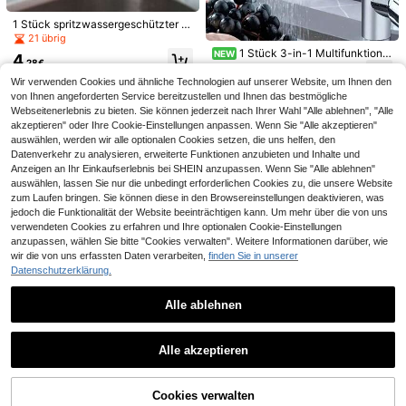
1 Stück moderner Küchen-Papiertu
1 Stück spritzwassergeschützter W
chhalter, ohne Bohren erforderlich,
asserhahn-Filter, rosa Wasserhahn-
21 übrig
4
,55€
ausgestattet mit starkem und spure
Verlängerungskopf für Küche, Küch
1 Stück 3-in-1 Multifunktions
NEW
4
nfreiem Klebstoff, Rollenspender, ka
enartikel, Küchenausstattung, Küc
,28€
-Ersatzteil für Wohnmobil-Küchen-
6
nn unter dem Schrank aufgehängt
henhelfer
,68€
und Badezimmerarmaturen, 3 Ausl
Wir verwenden Cookies und ähnliche Technologien auf unserer Website, um Ihnen den
werden, platzsparender vertikaler A
assmodi mit wassersparendem Luft
von Ihnen angeforderten Service bereitzustellen und Ihnen das bestmögliche
ufbewahrungsständer
sprudler und spritzschutz-verstärkt
Webseitenerlebnis zu bieten. Sie können jederzeit nach Ihrer Wahl "Alle ablehnen", "Alle
er Verlängerungsdüse, polierte Obe
akzeptieren" oder Ihre Cookie-Einstellungen anpassen. Wenn Sie "Alle akzeptieren"
rfläche, hoher Bogen-Wasserfallau
auswählen, werden wir alle optionalen Cookies setzen, die uns helfen, den
slauf
Datenverkehr zu analysieren, erweiterte Funktionen anzubieten und Inhalte und
Marken-Organizer mit 2 herausneh
Anzeigen an Ihr Einkaufserlebnis bei SHEIN anzupassen. Wenn Sie "Alle ablehnen"
mbaren Ebenen – für Schrank &, unt
22
auswählen, lassen Sie nur die unbedingt erforderlichen Cookies zu, die unsere Website
,44€
er der Spüle in der Küche, für Gewü
zum Laufen bringen. Sie können diese in den Browsereinstellungen deaktivieren, was
rzflaschen, mit ausziehbarer Schubl
4-5 Werktage
jedoch die Funktionalität der Website beeinträchtigen kann. Um mehr über die von uns
ade, großFassungsvermögen, verst
verwendeten Cookies zu erfahren und Ihre optionalen Cookie-Einstellungen
ellbar
anzupassen, wählen Sie bitte "Cookies verwalten". Weitere Informationen darüber, wie
wir die von uns erfassten Daten verarbeiten,
finden Sie in unserer
Datenschutzerklärung.
Oryx
Alle ablehnen
Oryx A Forged Tool 05100108 Spir
Ähnliche vorrätige Artikel anzeigen
al-Gemüseschneider oder manuell
Alle ansehen
5 übrig
1 Stück Handtuchhalter aus Edelsta
e Reibe
360° drehbarer Küchen- und Bade
Alle akzeptieren
12
hl für Badezimmer Aufbewahrung, S
10 übrig
,81€
-4%
13,48€
Sorry, dieses Produkt ist ausverkauft.
zimmer-Wasserhahn spritzwasserg
#3 Bestseller
in Silber Küchenarmaturen
chrank Kleiderstange, Schranktür H
5
eschützter Perlatoreinsatz, modern
andtuchhalter nahtlos für Badezim
,88€
3
er Spülbecken-Wasserhahn Verlän
,76€
mertür, Küchentür, Handtuchstange
Cookies verwalten
AUSVERKAUFT
gerungsbrause, Spritzschutz-Wasc
Aufbewahrungsregal, Schranktür G