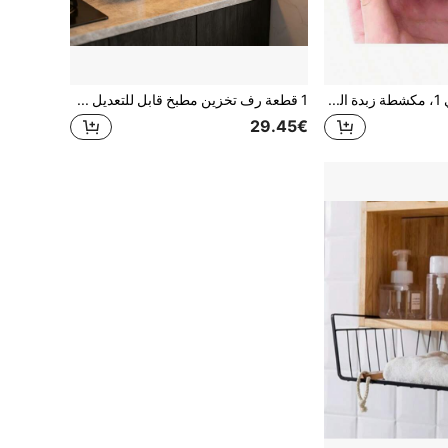
قطاعة أفوكادو 3 في 1، مكشطة زبدة الشيا، مقشرة الفاكهة، قاطع الورق، فاصل لب الفاكهة، سكين بلاستيكي، أدوات الخضروات، لوازم المنزل
1 قطعة رف تخزين مطبخ قابل للتعديل 2-3 طبقات، رف توابل، رف حلوى، رف توابل، رف تخزين على سطح المطبخ، موفر للمساحة للمنزل والمطبخ، هيكل فولاذي متين، مناسب للمنزل والمطبخ، رف تخزين موقد مدمج
29.45€