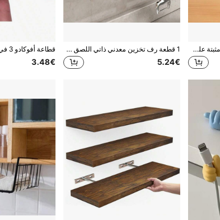
آلة سحق علب سعة 16 أونصة مثبتة على الحائط، آلة ضغط علب يدوية سهلة السحب، فتاحة زجاجات المشروبات الغازية، أداة مطبخ
1 قطعة رف تخزين معدني ذاتي اللصق حديث، حامل إسفنجة وصابون للمطبخ، رف جداري من الفولاذ الكربوني مع تصريف، ديكور الحوض، موفر للمساحة وسهل التنظيف
3.48€
5.24€