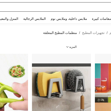
Use up and down arrow keys to البحث الأخير and البحث والعثور. Press Enter to select.
مقاسات كبيرة
ملابس داخلية، وملابس نوم
الملابس الرجالية
المنزل والمعي
تجهيزات المطبخ
منظمات المطبخ المعلقة
/
/
المزيد