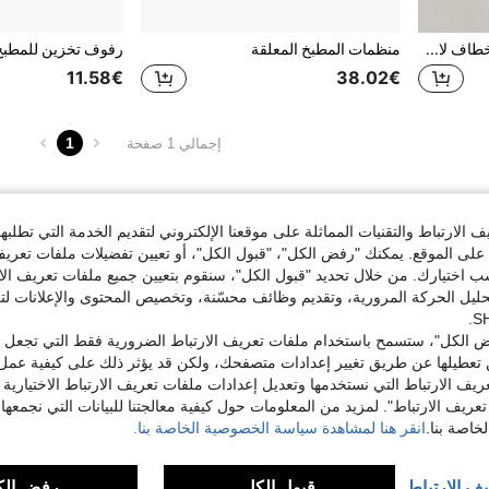
مشبك كابل على شكل إبهام - خطاف لاصق للاستخدام المنزلي والمطبخ وغرفة النوم، أصفر وأزرق وأبيض وأخضر؛ مادة بلاستيكية، مناسب لتثبيت كابلات الشحن والإكسسوارات الصغيرة، منظم تخزين المكتب والأدراج، ضروري للمنزل
منظمات المطبخ المعلقة
11.58€
38.02€
1
إجمالي 1 صفحة
الارتباط والتقنيات المماثلة على موقعنا الإلكتروني لتقديم الخدمة التي تطلبه
لى الموقع. يمكنك "رفض الكل"، "قبول الكل"، أو تعيين تفضيلات ملفات تعريف
ختيارك. من خلال تحديد "قبول الكل"، سنقوم بتعيين جميع ملفات تعريف الارتب
حليل الحركة المرورية، وتقديم وظائف محسّنة، وتخصيص المحتوى والإعلانات لت
 الكل"، ستسمح باستخدام ملفات تعريف الارتباط الضرورية فقط التي تجعل مو
تعطيلها عن طريق تغيير إعدادات متصفحك، ولكن قد يؤثر ذلك على كيفية عمل 
ريف الارتباط التي نستخدمها وتعديل إعدادات ملفات تعريف الارتباط الاختيارية
تعريف الارتباط". لمزيد من المعلومات حول كيفية معالجتنا للبيانات التي نجمعها،
اصة بنا.
انقر هنا لمشاهدة سياسة الخصوصية الخاصة بنا.
يف الارتباط
قبول الكل
رفض الك