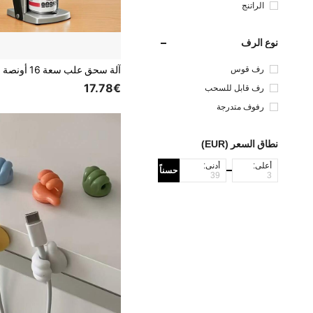
الراتنج
نوع الرف
رف قوس
17.78€
رف قابل للسحب
رفوف متدرجة
نطاق السعر (EUR)
أعلى:
أدنى:
حسناً