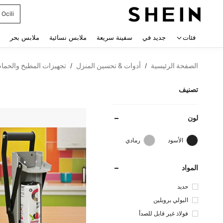
Ocili
 navigate search
فئات
جديد في
سفينة سريعة
ملابس نسائية
ملابس بحر
الصفحة الرئيسية
أدوات & تحسين المنزل
تجهيزات المطبخ والحمام
/
/
تصنيف
لون
الأسود
رمادي
المواد
حديد
البولي بروبلين
فولاذ غير قابل للصدأ