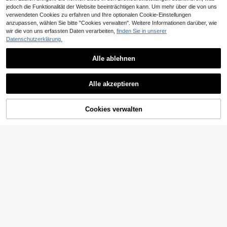
jedoch die Funktionalität der Website beeinträchtigen kann. Um mehr über die von uns
verwendeten Cookies zu erfahren und Ihre optionalen Cookie-Einstellungen
anzupassen, wählen Sie bitte "Cookies verwalten". Weitere Informationen darüber, wie
wir die von uns erfassten Daten verarbeiten,
finden Sie in unserer
MuHaven
Datenschutzerklärung.
vidaXL Gartenbank Mit Kissen, Sch
MuHaven
99
warz, Polyrattan, Akazienholz
vidaXL 2 Stück Klappbare Strandst
,23€
Alle ablehnen
50
ühle Aus Stahl Und Oxford-Geweb
,14€
e, Schwarz
4-5 Werktage
4-5 Werktage
Alle akzeptieren
ZUM WARENKORB
Cookies verwalten
JETZT EINKAUFEN
HINZUFÜGEN
Outsunny
Outsunny Rattansessel Ei-Förmig m
vidaXL
it abnehmbarem Kissen, Polster, üb
6 übrig
vidaXL Gartensofa 2-Sitzer, Outdoo
ergroße Outdoor Sessel aus Rattan,
66
75
r Sofa mit Latten-Design, Gartenco
,89€
,91€
Wetterfest Korbsessel Gartensessel