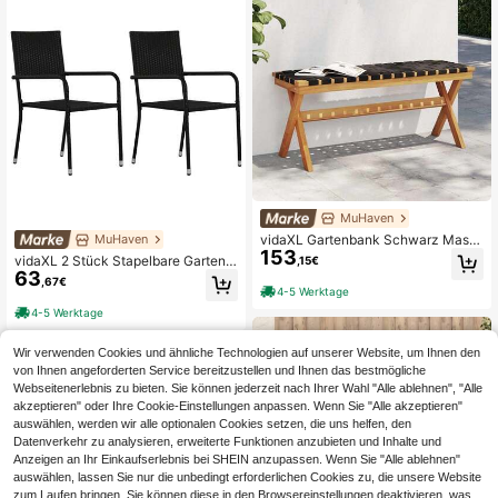
MuHaven
vidaXL Gartenbank Schwarz Massi
MuHaven
153
vholz Akazie Und Stoff
vidaXL 2 Stück Stapelbare Gartenst
,15€
63
ühle Aus Schwarzem Polyrattan
,67€
4-5 Werktage
4-5 Werktage
Wir verwenden Cookies und ähnliche Technologien auf unserer Website, um Ihnen den
von Ihnen angeforderten Service bereitzustellen und Ihnen das bestmögliche
Webseitenerlebnis zu bieten. Sie können jederzeit nach Ihrer Wahl "Alle ablehnen", "Alle
akzeptieren" oder Ihre Cookie-Einstellungen anpassen. Wenn Sie "Alle akzeptieren"
auswählen, werden wir alle optionalen Cookies setzen, die uns helfen, den
Datenverkehr zu analysieren, erweiterte Funktionen anzubieten und Inhalte und
Anzeigen an Ihr Einkaufserlebnis bei SHEIN anzupassen. Wenn Sie "Alle ablehnen"
auswählen, lassen Sie nur die unbedingt erforderlichen Cookies zu, die unsere Website
zum Laufen bringen. Sie können diese in den Browsereinstellungen deaktivieren, was