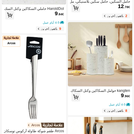
حامل السكين، حامل سكين بلاستيكي، مل
12
حق مطبخ، حامل سكين بلاستيكي، رف ت
.78€
HaroldDol حاملي السكاكين وكتل السك
خزين مطبخ بدون قابس، حامل سكين طب
9
اكين
اخ أسود مع فرشاة، منظم مكتبي، مجموع
.84€
2
بائعين آخرين
ة أدوات منظم حامل السكين، رف منظم
ملحقات عالمي، رف تخزين مطبخ
4-5 أيام عمل
9
بائعين آخرين
kangten حوامل السكاكين وكتل السكاك
9
ين
.96€
4-5 أيام عمل
8
بائعين آخرين
Arcos
Arcos طقم شوكة طاولة أركوس توسكان