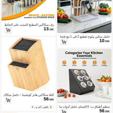
رف سكاكين المطبخ المثبت على الحائط
13
- خطاف من الفولاذ المقاوم للصدأ بدون ث
.18€
قب، رف أدوات المائدة المثبت على الحائ
ط، يمكن وضع السكاكين والملاعق والشو
حامل سكين ولوح تقطيع 2 في 1 مع فتحا
ك والرف الأدوات المائدة
10
ت متعددة للتخزين. مصنوع من الحديد، قو
.99€
ي وموفر للمساحة. يحمل السكاكين وألوا
ح التقطيع بسهولة للحفاظ على سطح الم
طبخ نظيف ومرتب.
كتلة سكاكين هانز كوتشينا – حامل سكاك
56
ين بدون خشب (بامبو بني، شكل مربع مائ
.69€
ل)
منظم أطباق ب- 6 أقسام، حامل أدوات ما
1
بائعين آخرين
56
ئدة متعدد الاستخدامات مع فتحات منفصلة
.56€