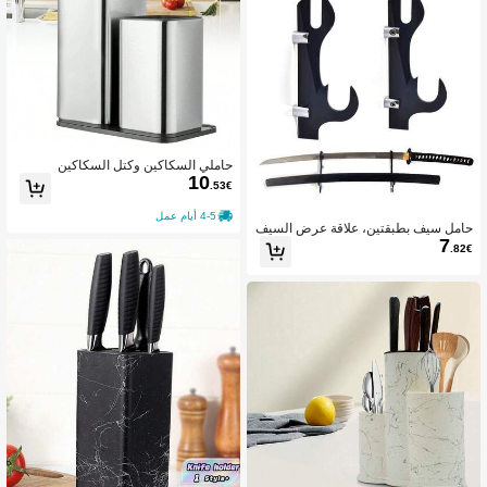
حاملي السكاكين وكتل السكاكين
10
.53€
4-5 أيام عمل
حامل سيف بطبقتين، علاقة عرض السيف
7
حامل مثبت على الحائط، حامل سيف مثب
.82€
ت على الحائط لكاتانا السكين