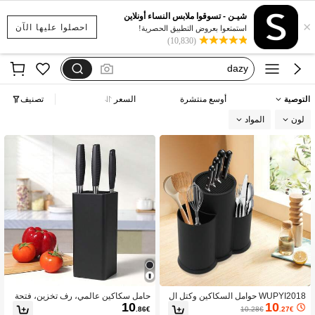
motf
شيـن - تسوقوا ملابس النساء أونلاين
×
فستان يخفي الكرش
احصلوا عليها الآن
استمتعوا بعروض التطبيق الحصرية!
(10,830)
dazy
فستان اكمام طويله
بيجامات شتوية مقاس كبير
التوصية
أوسع منتشرة
السعر
تصنيف
motf
لون
المواد
WUPYI2018 حوامل السكاكين وكتل ال
حامل سكاكين عالمي، رف تخزين، فتحة
10
10
سكاكين
سكين فارغة، تصميم فتحات متعدد الاست
.86€
10.28€
.27€