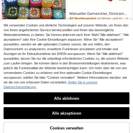
#2 Bestbewertet
in Strick- und Häkelzubehör
38 übrig
#2 Bestbewertet
#2 Bestbewertet
in Strick- und Häkelzubehör
in Strick- und Häkelzubehör
Manueller Garnwickler, Strickwicke
lgerät, Handgarnwickelmaschine, tr
38 übrig
38 übrig
agbar, geeignet für DIY-Nähzubehö
3
#2 Bestbewertet
in Strick- und Häkelzubehör
,20€
Wir verwenden Cookies und ähnliche Technologien auf unserer Website, um Ihnen den
r
38 übrig
von Ihnen angeforderten Service bereitzustellen und Ihnen das bestmögliche
Webseitenerlebnis zu bieten. Sie können jederzeit nach Ihrer Wahl "Alle ablehnen", "Alle
akzeptieren" oder Ihre Cookie-Einstellungen anpassen. Wenn Sie "Alle akzeptieren"
Mehrfarbige Baumwollgarn-Häkelm
otive in verschiedenen Spezifikatio
auswählen, werden wir alle optionalen Cookies setzen, die uns helfen, den
18 übrig
nen, weiches Garn mit fester Verarb
Datenverkehr zu analysieren, erweiterte Funktionen anzubieten und Inhalte und
4
,31€
eitung und langanhaltend Konstrukt
Anzeigen an Ihr Einkaufserlebnis bei SHEIN anzupassen. Wenn Sie "Alle ablehnen"
ion, geeignet für Untersetzer, Tasch
auswählen, lassen Sie nur die unbedingt erforderlichen Cookies zu, die unsere Website
en, Decken, Wandbehänge und and
zum Laufen bringen. Sie können diese in den Browsereinstellungen deaktivieren, was
ere handgefertigte Bastelarbeiten, r
jedoch die Funktionalität der Website beeinträchtigen kann. Um mehr über die von uns
eiche Farbpalette für verschiedene
verwendeten Cookies zu erfahren und Ihre optionalen Cookie-Einstellungen
Heimdekoration DIY
anzupassen, wählen Sie bitte "Cookies verwalten". Weitere Informationen darüber, wie
wir die von uns erfassten Daten verarbeiten,
finden Sie in unserer
Datenschutzerklärung.
Alle ablehnen
1
1
Alle akzeptieren
[Extra große Bambushakelnadel] Ka
3
rbonisierte Bambushakelnadel, groß
Cookies verwalten
,98€
e Größe, 15mm/20mm/25mm - Glatt