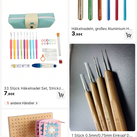
Häkelnadeln, großes Aluminium Hä
3
kelnadel Set 7mm, 8mm, 9mm, 10m
,98€
m, 12mm, 15mm, große Standardgrö
ßen für dickes Garn
33 Stück Häkelnadel Set, Strickzu
7
behör in Tasche (Farbe des Zubehö
,60€
rs sind zufällig)
1
andere Händler
1 Stück 0,5mm/0,75mm Einkopf Dre