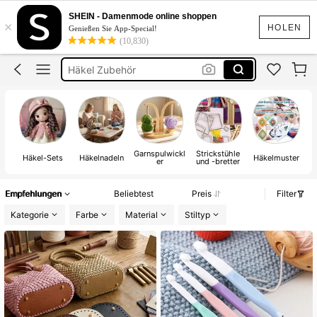
Häkelnadel
SHEIN - Damenmode online shoppen
×
Häkel Set
HOLEN
Genießen Sie App-Special!
(10,830)
Häkel Zubehör
Wolle Zum Häkeln
Crochet
Häkelnadel
Garnspulwickl
Strickstühle
Häkel-Sets
Häkelnadeln
Häkelmuster
er
und -bretter
Empfehlungen
Beliebtest
Preis
Filter
Kategorie
Farbe
Material
Stiltyp