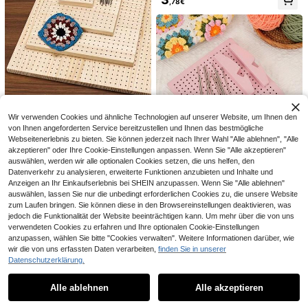
xierwerkzeug Korkbrett
,78€
uge, leichte Web-Hilfswerkzeuge,
Kunststoff-Garnspender, kabelfreie
Schmuckherstellungs-Werkzeuge,
s Garnwickeln, Handwerks-Garnma
6er Set quadratischer Webrahmen,
geeignet für DIY-Enthusiasten
nagementsystem
kleiner Webrahmen, geeignet für An
3 übrig
fänger, aus Holz mit Holzstäben, Ka
6
mm, Häkelnadel, anwendbar für Ha
,37€
ndwerk und Anfänger-Weben, kom
plettes Set geeignet für handgeferti
gte Wandteppiche
1 Set Häkelbrett mit Metallstab, ent
Wir verwenden Cookies und ähnliche Technologien auf unserer Website, um Ihnen den
hält Häkelbrett, Strass-Nadelhalter,
28 übrig
von Ihnen angeforderten Service bereitzustellen und Ihnen das bestmögliche
Häkelbrett, Granny-Quadratisch-Br
Webseitenerlebnis zu bieten. Sie können jederzeit nach Ihrer Wahl "Alle ablehnen", "Alle
3
ett, Häkel-Holzmatte, Strickbrett, g
,48€
akzeptieren" oder Ihre Cookie-Einstellungen anpassen. Wenn Sie "Alle akzeptieren"
5er/10er Set Holz-Häkelkorb-Bode
latte Oberfläche, keine Montage erf
auswählen, werden wir alle optionalen Cookies setzen, die uns helfen, den
n, DIY-Strickkorb-Handwerkswerk
orderlich, geeignet für Anfänger un
4
Häkel-Blocking-Board-Set mit Stä
,28€
Datenverkehr zu analysieren, erweiterte Funktionen anzubieten und Inhalte und
zeug, geeignet für Heimdekoration
d fortgeschrittene Stricker
nder, Edelstahl-Positionierungsstift
32 übrig
und Stricktaschen-Projekte, solide
Anzeigen an Ihr Einkaufserlebnis bei SHEIN anzupassen. Wenn Sie "Alle ablehnen"
e, vertikales Stricken-/Häkelwerkz
runde Bodenverkleidung
auswählen, lassen Sie nur die unbedingt erforderlichen Cookies zu, die unsere Website
13
eug zur Formgebung von Garn-Häk
,25€
zum Laufen bringen. Sie können diese in den Browsereinstellungen deaktivieren, was
elmotiven, DIY, in mehreren Farben
jedoch die Funktionalität der Website beeinträchtigen kann. Um mehr über die von uns
erhältlich
verwendeten Cookies zu erfahren und Ihre optionalen Cookie-Einstellungen
anzupassen, wählen Sie bitte "Cookies verwalten". Weitere Informationen darüber, wie
wir die von uns erfassten Daten verarbeiten,
finden Sie in unserer
Datenschutzerklärung.
#3 Bestbewertet
in Strick- und Häkelzubehör
Ähnliche vorrätige Artikel anzeigen
Alle ansehen
40 übrig
Manueller Garnwickler, Strickwicke
lgerät, Handgarnwickelmaschine, tr
#3 Bestbewertet
#3 Bestbewertet
in Strick- und Häkelzubehör
in Strick- und Häkelzubehör
Alle ablehnen
Alle akzeptieren
Sorry, dieses Produkt ist ausverkauft.
agbar, geeignet für DIY-Nähzubehö
40 übrig
40 übrig
3
r
,20€