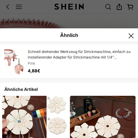
Ähnlich
Schnell drehender Werkzeug für Strickmaschine, einfach zu
installierender Adapter für Strickmaschine mit 1/4"
Sechskant-Bohraufsatz - kompatibel mit Sentro 22/40/48,
Pink
perfekt für Anfänger und Handwerker
4,88€
Ähnliche Artikel