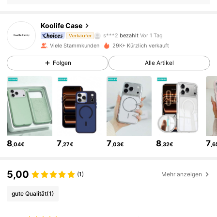
Koolife Case
527 Follower
4,83
s***2
bezahlt
Vor 1 Tag
Verkäufer
Viele Stammkunden
29K+ Kürzlich verkauft
527 Follower
4,83
Folgen
Alle Artikel
527 Follower
4,83
527 Follower
4,83
8
7
7
8
7
,04€
,27€
,03€
,32€
,6
527 Follower
4,83
5,00
(1)
Mehr anzeigen
527 Follower
4,83
gute Qualität
(1)