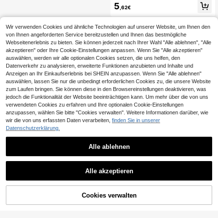
lle, kompatibel mit 16/15/14/13/12/1
5
1 Pro/Plus/Max/Mini/7/8/SE/16e/7P/
,62€
X/XR/XsMax, stoßfeste Schutzhüll
e, passt auch für S25 Ultra/S24 Ultr
Wir verwenden Cookies und ähnliche Technologien auf unserer Website, um Ihnen den
a/S23 FE/S22+, Jahrestagsgesche
nk, minimalistisch
von Ihnen angeforderten Service bereitzustellen und Ihnen das bestmögliche
Webseitenerlebnis zu bieten. Sie können jederzeit nach Ihrer Wahl "Alle ablehnen", "Alle
akzeptieren" oder Ihre Cookie-Einstellungen anpassen. Wenn Sie "Alle akzeptieren"
auswählen, werden wir alle optionalen Cookies setzen, die uns helfen, den
Datenverkehr zu analysieren, erweiterte Funktionen anzubieten und Inhalte und
Anzeigen an Ihr Einkaufserlebnis bei SHEIN anzupassen. Wenn Sie "Alle ablehnen"
auswählen, lassen Sie nur die unbedingt erforderlichen Cookies zu, die unsere Website
zum Laufen bringen. Sie können diese in den Browsereinstellungen deaktivieren, was
jedoch die Funktionalität der Website beeinträchtigen kann. Um mehr über die von uns
verwendeten Cookies zu erfahren und Ihre optionalen Cookie-Einstellungen
anzupassen, wählen Sie bitte "Cookies verwalten". Weitere Informationen darüber, wie
wir die von uns erfassten Daten verarbeiten,
finden Sie in unserer
Datenschutzerklärung.
Alle ablehnen
Alle akzeptieren
Cookies verwalten
ZUM WARENKORB HINZUFÜGEN