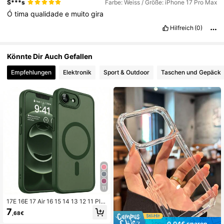
S***s
Farbe: Weiss / Größe: iPhone 17 Pro Max
527 Follower
4,83
Ó
tima
qualidade
e
muito
gira
Hilfreich
(0)
527 Follower
4,83
Könnte Dir Auch Gefallen
527 Follower
4,83
Empfehlungen
Elektronik
Sport & Outdoor
Taschen und Gepäck
527 Follower
4,83
11
17E 16E 17 Air 16 15 14 13 12 11 Plu
s Pro Max matte halbtransparente
7
,68€
magnetische Schutzhülle, Linsensc
hutz, stoßfeste Handyhülle
0,04€ sparen