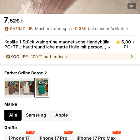
1/6
7
,52€
Mach mit und spare
0,38€
bei diesem Artikel.
Koolife 1 Stück waldgrüne magnetische Handyhülle,
5,00
PC+TPU hautfreundliche matte Hülle mit person
(1)
alisiertem Rahmendesign & großer Kameraauss
KOOLIFE
100 % authentisch
chnitt, stoßfeste sturzsichere Schutzhülle, kompati
bel mit Apple 17/17pro/17promax/17Air/16/15/14/13/
12/11/Galaxy S25/S24/S23/S22
Farbe: Grüne Berge
Marke
Alle
Samsung
Apple
Größe
2 left
2 left
2 left
iPhone 17
iPhone 17 Pro
iPhone 17 Pro Max