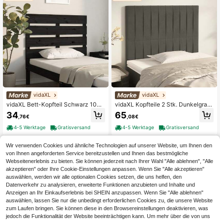
vidaXL
vidaXL
vidaXL Bett-Kopfteil Schwarz 100x
vidaXL Kopfteile 2 Stk. Dunkelgrau
3x80 cm Massivholz Kiefer
90x5x78/88 cm Samt
34
65
,76€
,08€
4-5 Werktage
Gratisversand
4-5 Werktage
Gratisversand
Wir verwenden Cookies und ähnliche Technologien auf unserer Website, um Ihnen den
von Ihnen angeforderten Service bereitzustellen und Ihnen das bestmögliche
Webseitenerlebnis zu bieten. Sie können jederzeit nach Ihrer Wahl "Alle ablehnen", "Alle
akzeptieren" oder Ihre Cookie-Einstellungen anpassen. Wenn Sie "Alle akzeptieren"
auswählen, werden wir alle optionalen Cookies setzen, die uns helfen, den
Datenverkehr zu analysieren, erweiterte Funktionen anzubieten und Inhalte und
Anzeigen an Ihr Einkaufserlebnis bei SHEIN anzupassen. Wenn Sie "Alle ablehnen"
auswählen, lassen Sie nur die unbedingt erforderlichen Cookies zu, die unsere Website
zum Laufen bringen. Sie können diese in den Browsereinstellungen deaktivieren, was
jedoch die Funktionalität der Website beeinträchtigen kann. Um mehr über die von uns