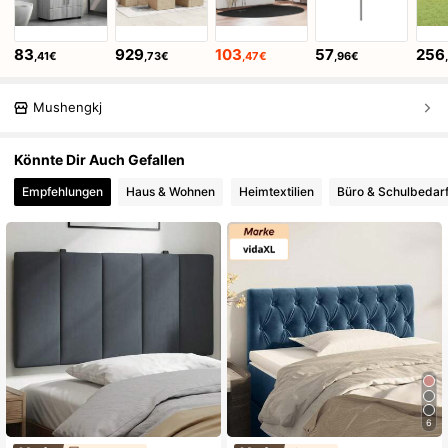
83
929
103
57
256
,41€
,73€
,47€
,96€
Mushengkj
Könnte Dir Auch Gefallen
Empfehlungen
Haus & Wohnen
Heimtextilien
Büro & Schulbedar
6