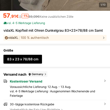
1/10
57
,91€
-1%
59,09€
Keine zusätzlichen Zölle
vsl. 4-5 Werktage Lieferung
vidaXL Kopfteil mit Ohren Dunkelgrau 83x23x78/88 cm Samt
vidaXL
100 % authentisch
Größe
83 x 23 x 78/88 cm
Versand nach
Germany
Kostenloser Versand
Voraussichtliche Lieferung:
12 Aug. - 13 Aug.
vsl. 4-5 Werktage Lieferung : Ausgenommen Wochenende und
Feiertage
30-tägige kostenlose Rückgabe
Vorbehaltlich der Fair-Use-Richtlinie