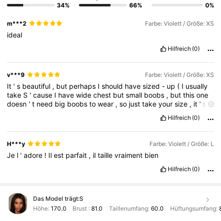
34%
66%
0%
m***2
Farbe: Violett / Größe: XS
ideal
Hilfreich
(0)
v***9
Farbe: Violett / Größe: XS
It
'
s
beautiful
,
but
perhaps
I
should
have
sized
-
up
(
I
usually
take
S
'
cause
I
have
wide
chest
but
small
boobs
,
but
this
one
doesn
'
t
need
big
boobs
to
wear
,
so
just
take
your
size
,
it
'
s
not
an
actual
corset
:)
).
Hilfreich
(0)
H***y
Farbe: Violett / Größe: L
Je
l
'
adore
!
Il
est
parfait
,
il
taille
vraiment
bien
Hilfreich
(0)
Das Model trägt:
S
Höhe:
170.0
Brust :
81.0
Taillenumfang:
60.0
Hüftungsumfang: