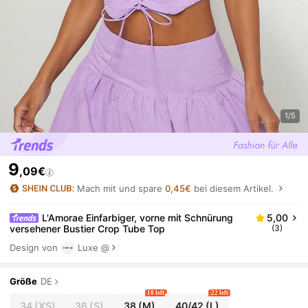
1/5
9
,09€
Mach mit und spare
0,45€
bei diesem Artikel.
L'Amorae Einfarbiger, vorne mit Schnürung
5,00
versehener Bustier Crop Tube Top
(3)
Design von
Luxe
@
Größe
DE
10 left
22 left
34
(XS)
36
(S)
38
(M)
40/42
(L)