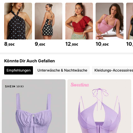
384K Follower
4,77
384K Follower
4,77
8
9
12
10
10
,99€
,49€
,99€
,49€
384K Follower
4,77
Könnte Dir Auch Gefallen
Empfehlungen
Unterwäsche & Nachtwäsche
Kleidungs-Accessoire
384K Follower
4,77
384K Follower
4,77
384K Follower
4,77