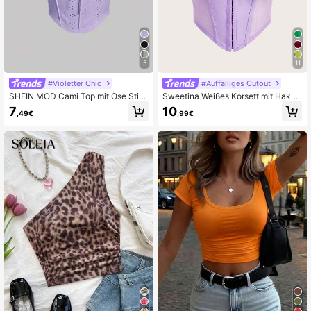
384K Follower
4,77
384K Follower
4,77
5
11
#Violetter Chic
#Auffälliges Cutout
SHEIN MOD Cami Top mit Öse Stic
Sweetina Weißes Korsett mit Haken
kerei, Rüschen, Band vorne
und Ösen Vorderseite, Netzeinlage
7
10
,49€
,99€
Camisole Top