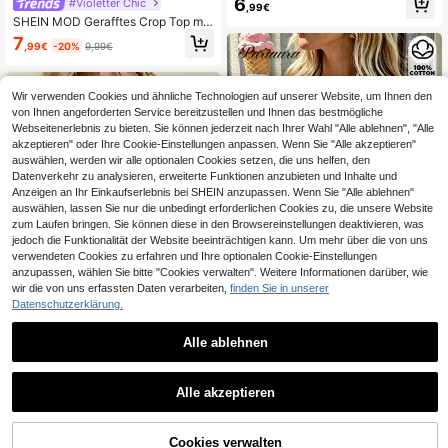
6
#Violetter Chic
,99€
d
SHEIN MOD Gerafftes Crop Top mit
einem Träger
7
,99€
-20%
9,99€
Wir verwenden Cookies und ähnliche Technologien auf unserer Website, um Ihnen den
von Ihnen angeforderten Service bereitzustellen und Ihnen das bestmögliche
Webseitenerlebnis zu bieten. Sie können jederzeit nach Ihrer Wahl "Alle ablehnen", "Alle
akzeptieren" oder Ihre Cookie-Einstellungen anpassen. Wenn Sie "Alle akzeptieren"
auswählen, werden wir alle optionalen Cookies setzen, die uns helfen, den
Datenverkehr zu analysieren, erweiterte Funktionen anzubieten und Inhalte und
Anzeigen an Ihr Einkaufserlebnis bei SHEIN anzupassen. Wenn Sie "Alle ablehnen"
auswählen, lassen Sie nur die unbedingt erforderlichen Cookies zu, die unsere Website
zum Laufen bringen. Sie können diese in den Browsereinstellungen deaktivieren, was
jedoch die Funktionalität der Website beeinträchtigen kann. Um mehr über die von uns
verwendeten Cookies zu erfahren und Ihre optionalen Cookie-Einstellungen
anzupassen, wählen Sie bitte "Cookies verwalten". Weitere Informationen darüber, wie
wir die von uns erfassten Daten verarbeiten,
finden Sie in unserer
Datenschutzerklärung.
16
33
Pariaura
Alle ablehnen
0,11€ sparen
SHEIN PariChic Damen Frühlings-/
Sommer-Blume Muster Frische Mo
10
#Babydoll Fits
,68€
de Kordelzug Stehkragen Ärmellos
Alle akzeptieren
CovetEZ Damen Lässig Weiß Strick
Top
Tank Top, Frühling/Sommer
(1000+)
11
,38€
11,49€
Cookies verwalten
ZUM WARENKORB HINZUFÜGEN