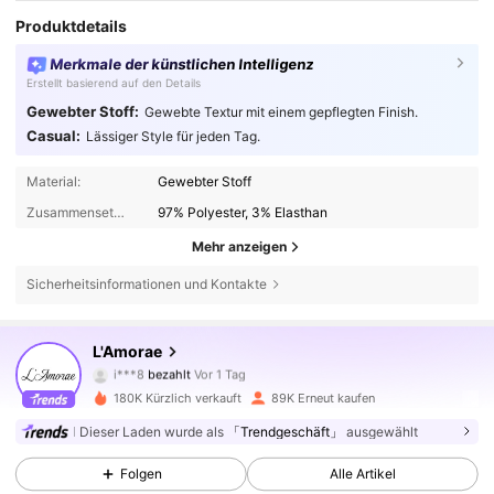
Produktdetails
Merkmale der künstlichen Intelligenz
Erstellt basierend auf den Details
Gewebter Stoff:
Gewebte Textur mit einem gepflegten Finish.
Casual:
Lässiger Style für jeden Tag.
Material:
Gewebter Stoff
Zusammensetzung:
97% Polyester, 3% Elasthan
Mehr anzeigen
Sicherheitsinformationen und Kontakte
384K Follower
4,77
L'Amorae
i***8
bezahlt
Vor 1 Tag
s***e
ist
Vor 5 Stunden
gefolgt
180K Kürzlich verkauft
89K Erneut kaufen
384K Follower
4,77
Dieser Laden wurde als
「Trendgeschäft」
ausgewählt
Folgen
Alle Artikel
384K Follower
4,77