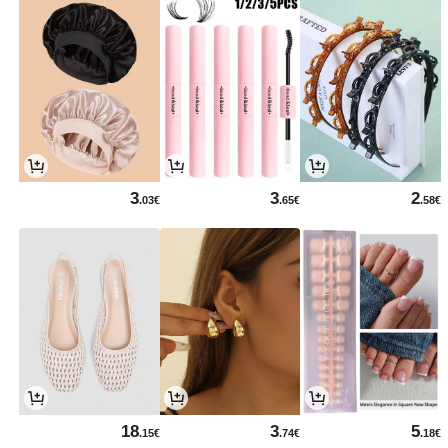
3
3
2
.03€
.65€
.58€
18
3
5
.15€
.74€
.18€