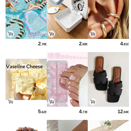
2
2
4
.78€
.68€
.81€
5
4
12
.62€
.73€
.94€