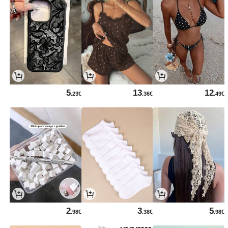
5
13
12
.23€
.36€
.49€
2
3
5
.98€
.38€
.98€