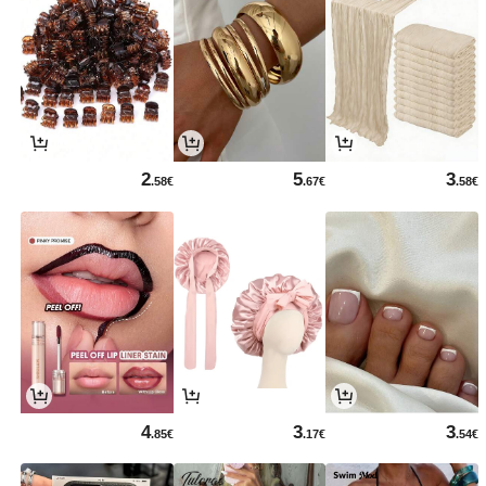
2
5
3
.58€
.67€
.58€
4
3
3
.85€
.17€
.54€